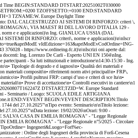
BARI (SEMINARIO INARCASSA)\n\nIscrizione/dettagli: https://www.isi formazione.it/ita/_V2.0_risultatiricerca.asp?TipoOrdine=Ingegneri&Luogo=Fo rl%ec-Cesena&apriModalEvento=true&apriModEvIdEdizione=169&apriModEvCodOrdi ne=ING-FC&apriModEvTimeCheck=-1000\n\nEnte organizzatore: Ordine degli Ing egneri della provincia di Forlì-Cesena (info@ordineing-fc.it - 0543 376028 - https://www.ordineing-fc.it)\n\nIscrizioni aperte dal: 09/02/2026 al 24 /02/2026\nDurata complessiva evento: 4 ore\nCrediti totali evento: 4 credi ti\nNumero massimo partecipanti: 171\nQualifica docenti: Dott. Ing. Andrea De Maio\, Presidente Fondazione Inarcassa\nDott. Ing. Massimo Garbari\, P residente Inarcassa\n\nCosto: Gratuito\n\n\nDescrizione evento: Ore 14:00\ nRegistrazione dei partecipanti\n \nOre 14:15\nSaluti istituzionali de i Presidenti degli Ordini Arch. Marco Mercuriali e Ing. Andrea Bassi\nMode rano i delegati Inarcassa per la provincia FC\nArch. Marco Mercuriali\, In g. Giuliano Arbizzani\n\nOre 14.30\nDott. Ing. Massimo Garbari\, President e Inarcassa\nProgetta oggi il tuo futuro. Guida alla previdenza dei liberi professionisti \n\nOre 16:30\nDott. Ing. Andrea De Maio\, Presidente Fon dazione Inarcassa\nLa Fondazione Inarcassa: cosa fa per i liberi professio nisti \n\nOre 18.00\nDibattito\n\nOre 18.30\nConclusione del seminario\n DTEND;TZID=W. Europe Standard Time:20260225T183000 DTSTAMP:20260807T162247Z DTSTART;TZID=W. Europe Standard Time:20260225T143000 SEQUENCE:0 SUMMARY:INARCASSA - Seminario / Luogo: CINEFLASH FORLIMPOPOLI\, VIA EMILIA PER FORLI' 1403 - FORLIMPOPOLI (FC) UID:ING-FC-169-200-iCal-@isiformazione.it END:VEVENT BEGIN:VEVENT DESCRIPTION:Titolo evento: FISICA QUANTISTICA\nTipo evento: Seminario\n\nDa ta lezione: 26/02/2026\nOrari: 17:00 - 20:00\nLuogo: FONDAZIONE DINO ZOLI\ , VIALE BOLOGNA 288\, FORLI' ( FC)\nDocente/i: Dott.ssa CATALINA CURCEA NU (FISICA QUANTISTICA)\n Dott. TIZIANO CANTALUPI (FISICA QUANTISTICA)\n \nIscrizione/dettagli: https://www.isiformazione.it/ita/_V2.0_risultatiric erca.asp?TipoOrdine=Ingegneri&Luogo=Forl%ec-Cesena&apriModalEvento=true&ap riModEvIdEdizione=168&apriModEvCodOrdine=ING-FC&apriModEvTimeCheck=-1000\n \nEnte organizzatore: Ordine degli Ingegneri della provincia di Forlì-Cese na (info@ordineing-fc.it - 0543 376028 - https://www.ordineing-fc.it)\n\nI scrizioni aperte dal: 09/02/2026 al 25/02/2026\nDurata complessiva evento: 3 ore\nCrediti totali evento: 3 crediti\nNumero massimo partecipanti: 76\ nQualifica docenti: DOTT\,SSA CATALINA CURCEANU - Dirigente di ricerca pre sso i Laboratori Nazionali di Frascati dell' INFN\nDOTT. TIZIANO CANTALUPI - Fisico e filosofo quantistico\n\nCosto: Gratuito\n\n\nDescrizione event o: 16:45 – 17:00 Registrazione partecipanti e saluti istituzionali\n\n17:0 0 – 18:00 Dalla luce ai quanti: le meravigliedella fisica quantistica\nDot t.ssa Catalina Curceanu\n\n18:00 – 18.30 Visita guidata alla Mostra Quantu m Art: Oltre il Visibile\n\n18:30 – 19:30 Entanglement e paradossi della t eoria quantis