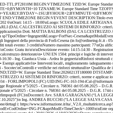
\n\nTitolo lezione: “LA LEGGE SALVA CAS A IN EMILIA ROMAGNA - Legge Regionale n°5/2025 - Circolare n. 768361 del 05.08.2025 – D.G.R. 1744 del 27.10.2025”\nData lezione: 19/02/2026\nOrari: 9:00 - 13:00\nLuogo: Cineflash Forlimpopoli\, via Emilia per Forlì 1403 F orlimpopoli (FC)\nDocente/i: Avv. SARA GARAGNANI (“LA LEGGE SALVA CASA IN EMILIA ROMAGNA" - "Legge Regionale n°5/2025 - Circolare n. 768361 del 0 5.08.2025 – D.G.R. 1744 del 27.10.2025”)\n Ing. ANDREA BUCCHI (“LA LEGGE SALVA CASA IN EMILIA ROMAGNA" - "Legge Regionale n°5/2025 - Circolare n. 768361 del 05.08.2025 – D.G.R. 1744 del 27.10.2025”)\n\nIscrizione/dettagl i: https://www.isiformazione.it/ita/_V2.0_risultatiricerca.asp?TipoOrdine= Ingegneri&Luogo=Forl%ec-Cesena&apriModalEvento=true&apriModEvIdEdizione=16 4&apriModEvCodOrdine=ING-FC&apriModEvTimeCheck=-1000\n\nEnte organizzatore : Ordine degli Ingegneri della provincia di Forlì-Cesena (info@ordineing-f c.it - 0543 376028 - https://www.ordineing-fc.it)\n\nIscrizioni aperte dal : 20/01/2026 al 18/02/2026\nDurata complessiva evento: 4 ore\nCrediti tota li evento: 4 crediti\nNumero massimo partecipanti: 169\nQualifica docenti: MODERA PAOLO MARCELLI - Fed. Architetti ER – Componente Area Tecnica Com itato Unitario delle Professioni dell’Emilia Romagna\n\nAVV. SARA GARAGNAN I Funzionario con incarico di Elevata Qualificazione in materia edilizia e di prevenzione antisismica.\nING. ANDREA BUCCHI - Direzione Generale Cura del Territorio e dell'Ambiente - Regione Emilia-Romagna\n\nCosto: Gratuit o\n\n\nDescrizione evento: Ore 8\,30 – Apertura registrazione dei partecip anti\n– Saluti Milena Garavini – Sindaca Comune di Forlimpopoli.\nAndrea B assi – Presidente Comitato Unitario Professioni – Forlì-Cesena\nOre 9.00 M odera Paolo Marcelli – introduzione all’incontro\nFed. Architetti ER – Com ponente Area Tecnica Comitato Unitario delle Professioni dell’Emilia Romag na\nRelazioni:\nOre 9.30 – Sara Garagnani “Contenuti della Legge Regionale 5/2025\, di modifica delle Leggi Regionali n°15/2013 e n°23/2003\, Circol are n°768361 del 05/08/2025”\nFunzionario con incarico di Elevata Qualific azione in materia edilizia e di prevenzione antisismica.\nOre 11.00 – Andr ea Bucchi “D.G.R 1744 del 27/10/2025 - Atto di coordinamento tecnico regio nale per l'attuazione delle disposi-zioni in materia di semplificazione ed ilizia e regolarizzazione delle lievi difformità nel territorio della Regi one Emilia-Romagna.”\nDirezione Generale Cura del Territorio e dell'Ambien te - Regione Emilia-Romagna\nOre 12\,00 - Risposta ai quesiti pervenuti su lle procedure e sulle specificità del Salva Casa in Emilia Romagna.\nOre 1 2\,45 - Conclusioni\nOre 13\,00 - Chiusura lavori\n DTEND;TZID=W. Europe Standard Time:20260219T130000 DTSTAMP:20260807T162247Z DTSTART;TZID=W. Europe Standard Time:20260219T090000 SEQUENCE:0 SUMMARY:“LA LEGGE SALVA CASA IN EMILIA ROMAGNA - Legge Regionale n°5/2025 - Circolare n. 768361 del 05.08.2025 – D.G.R. 1744 del 27.10.2025” - Semin ario / Luogo: Cineflash Forlimpopoli\, via Emilia per Forlì 1403 Forlimpop oli (FC) UID:ING-FC-164-195-iCal-@isiformazione.it END:VEVENT BEGIN:VEVENT DESCRIPTION:Titolo evento: INARCASSA\nTipo evento: Seminario\n\nTitolo lezi one: SEMINARIO INARCASSA\nData lezione: 25/02/2026\nOrari: 14:30 - 18:30\n Luogo: CINEFLASH FORLIMPOPOLI\, VIA EMILIA PER FORLI' 1403 - FORLIMPOPOLI (FC)\nDocente/i: Ing. ANDREA DE MAIO (SEMINARIO INARCASSA)\n Ing. MAS SIMO GAR