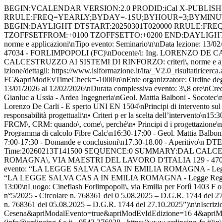
BEGIN:VCALENDAR VERSION:2.0 PRODID:iCal X-PUBLISHED-TTL:PT2H10M BEGIN:VTIMEZONE TZID:W. Europe Standard Time BEGIN:STANDARD DTSTART:20251002T030000 RRULE:FREQ=YEARLY;BYDAY=-1SU;BYHOUR=3;BYMINUTE=0;BYMONTH=10 TZNAME:W. Europe Standard Time TZOFFSETFROM:+0200 TZOFFSETTO:+0100 END:STANDARD BEGIN:DAYLIGHT DTSTART:20250301T020000 RRULE:FREQ=YEARLY;BYDAY=-1SU;BYHOUR=2;BYMINUTE=0;BYMONTH=3 TZNAME:W. Europe Daylight Time TZOFFSETFROM:+0100 TZOFFSETTO:+0200 END:DAYLIGHT END:VTIMEZONE BEGIN:VEVENT DESCRIPTION:Titolo evento: DAL CALCESTRUZZO AI SISTEMI DI RINFORZO: criteri \, norme e applicazioni\nTipo evento: Seminario\n\nData lezione: 13/02/202 6\nOrari: 14:15 - 18:00\nLuogo: SCUOLA EDILE ARTIGIANA ROMAGNA\, VIA MAEST RI DEL LAVORO D'ITALIA 129 - 47034 - FORLIMPOPOLI (FC)\nDocente/i: Ing. LORENZO DE CARLI (DAL CALCESTRUZZO AI SISTEMI DI RINFORZO: criteri\, norm e e applicazioni)\n Ing. GIANLUCA USSIA (DAL CALCESTRUZZO AI SISTEMI DI RINFORZO: criteri\, norme e applicazioni)\n Dott. MATTIA BALBONI (DAL CA LCESTRUZZO AI SISTEMI DI RINFORZO: criteri\, norme e applicazioni)\n\nIscr izione/dettagli: https://www.isiformazione.it/ita/_V2.0_risultatiricerca.a sp?TipoOrdine=Ingegneri&Luogo=Forl%ec-Cesena&apriModalEvento=true&apriModE vIdEdizione=163&apriModEvCodOrdine=ING-FC&apriModEvTimeCheck=-1000\n\nEnte organizzatore: Ordine degli Ingegneri della provincia di Forlì-Cesena (in fo@ordineing-fc.it - 0543 376028 - https://www.ordineing-fc.it)\n\nIscrizi oni aperte dal: 13/01/2026 al 12/02/2026\nDurata complessiva evento: 3\,8 ore\nCrediti totali evento: 3 crediti\nNumero massimo partecipanti: 77\nQu alifica docenti: Ing. Lorenzo De Carli - Esperto UNI EN 1504\nIng. Gianluc a Ussia - Ardea Ingegneria\nGeol. Mattia Balboni - Socotec\n\nCosto: Gratu ito\n\n\nDescrizione evento: 14:15-14:30 - Registrazione partecipanti - Sa luti istituzionali e introduzione\n14:30-15:30 - Ing. Lorenzo De Carli - E sperto UNI EN 1504\nPrincipi di intervento sul calcestruzzo deteriorato\n• UNI EN 1504: principi e logiche di intervento\n• Tipologie di degrado e d iagnosi\n• Qualità dei materiali e responsabilità progettuali\n• Criteri p er la scelta dell’intervento\n15:30-16:30 - Ing. Gianluca Ussia - Ardea In gegneria\nRinforzi strutturali con materiali compositi\n• riferimenti norm ativi principali\n• FRP\, FRCM\, CRM: quando\, come\, perché\n• Principi d i progettazione\n• Esempi applicativi\n• Interventi locali\, miglioramento /adeguamento sismico\n• Profili pultrusi FRP: campi d’uso e criteri di sce lta\n• Programma di calcolo Fibre Calc\n16:30-17:00 - Geol. Mattia Balboni - Socotec\nControlli e verifiche nei rinforzi strutturali\n• Qualifica de i materiali\n• Prove di accettazione\n• Controlli esecutivi in cantiere\n1 7:00-17:30 - Domande e conclusioni\n17.30-18.00 - Aperitivo\n DTEND;TZID=W. Europe Standard Time:20260213T180000 DTSTAMP:20260807T162247Z DTSTART;TZID=W. Europe Standard Time:20260213T141500 SEQUENCE:0 SUMMARY:DAL CALCESTRUZZO AI SISTEMI DI RINFORZO: criteri\, norme e applicaz ioni - Seminario / Luogo: SCUOLA EDILE ARTIGIANA ROMAGNA\, VIA MAESTRI DEL LAVORO D'ITALIA 129 - 47034 - FORLIMPOPOLI (FC) UID:ING-FC-163-194-iCal-@isiformazione.it END:VEVENT BEGIN:VEVENT DESCRIPTION:Titolo evento: “LA LEGGE SALVA CASA IN EMILIA ROMAGNA - Legge Regionale n°5/2025 - Circolare n. 768361 del 05.08.2025 – D.G.R. 1744 del 27.10.2025”\nTipo evento: Seminario