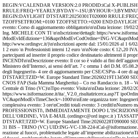
BEGIN:VCALENDAR VERSION:2.0 PRODID:iCal X-PUBLISHED-TTL:PT2H10M BEGIN:VTIMEZONE TZID:W. Europe Standard Time BEGIN:STANDARD DTSTART:20251002T030000 RRULE:FREQ=YEARLY;BYDAY=-1SU;BYHOUR=3;BYMINUTE=0;BYMONTH=10 TZNAME:W. Europe Standard Time TZOFFSETFROM:+0200 TZOFFSETTO:+0100 END:STANDARD BEGIN:DAYLIGHT DTSTART:20250301T020000 RRULE:FREQ=YEARLY;BYDAY=-1SU;BYHOUR=2;BYMINUTE=0;BYMONTH=3 TZNAME:W. Europe Daylight Time TZOFFSETFROM:+0100 TZOFFSETTO:+0200 END:DAYLIGHT END:VTIMEZONE BEGIN:VEVENT DESCRIPTION:Titolo evento: Sistemi IRAI ed EVAC Illuminazione di emergenza\ nTipo evento: Corso di aggiornamento obbligatorio\n\nData lezione: 19/02/2 026\nOrari: 13:45 - 18:45\nLuogo: Istituto CNOS FAP (Sala Mamma Margherita ) – Corso Randaccio n. 18 – Vercelli\nDocente/i: Dott. Ing. MICHELE CON TI \n\nIscrizione/dettagli: https://www.isiformazione.it/ita/_V2.0_risulta tiricerca.asp?TipoOrdine=Ingegneri&Luogo=Vercelli&apriModalEvento=true&apr iModEvIdEdizione=136&apriModEvCodOrdine=ING-VC&apriModEvTimeCheck=-1000\n\ nEnte organizzatore: Ingegneri di Vercelli (ordingvc@ordingvc.it - 0161 21 3 240 - http://www.ordingvc.it/)\n\nIscrizioni aperte dal: 15/01/2026 al 1 6/02/2026\nDurata complessiva evento: 4 ore\nCrediti totali evento: 4 cred iti\nNumero massimo partecipanti: 80\n\nQuota/e: Altri Professionisti 1 2 euro \n Professionisti interni 12 euro \n\nNote costo: € 12\,20 IVA CO MPRESA\nLa fattura verrà rilasciata solo alla persona fisica e non ad altr i soggetti (Enti\, Ditte\, Società ecc.) quindi si invitano i partecipanti ad inserire il proprio codice destinatario altrimenti il proprio Cod. Fis c.\n\nCaratteristiche particolari: DL.139/06-DM.5/8/2011 - Eventi formativ i di aggiornamento obbligatori PREV. INCENDI\n\nDescrizione evento: ll cor so è valido ai fini dell’aggiornamento professionale con il riconoscimento de seguenti crediti:\n- 4 ore di aggiornamento per il mantenimento dell’ iscrizione nell’elenco del Ministero dell’Interno\, ai sensi dell’art. 7 c omma 1 del D.M. 05.08.2011 - PROT. VVF m_it.DIR-PIE.REGISTRO UFFICIALE.U. 0000547.09.01.2026\n- 4 crediti CFP per ingegneri iscritti all’Albo Unico degli Ingegneri\n- 4 ore di aggiornamento per CSE/CSP\n- 4 ore di aggiorn amento per RSPP/ASPP\n DTEND;TZID=W. Europe Standard Time:20260219T184500 DTSTAMP:20260807T141240Z DTSTART;TZID=W. Europe Standard Time:20260219T134500 SEQUENCE:0 SUMMARY:Sistemi IRAI ed EVAC Illuminazione di emergenza - Corso di aggiorna mento obbligatorio / Luogo: Istituto CNOS FAP (Sala Mamma Margherita) – Co rso Randaccio n. 18 – Vercelli UID:ING-VC-136-223-iCal-@isiformazione.it END:VEVENT BEGIN:VEVENT DESCRIPTION:Titolo evento: Visita Tecnica alla Centrale di Trino (VC)\nTipo evento: Visita\n\nData lezione: 28/02/2026\nOrari: 9:00 - 12:30\nLuogo: C entrale di Trino (VC) - STRADA REGIONALE\, 31 BIS – TRINO (VC)\n\nIscrizio ne/dettagli: https://www.isiformazione.it/ita/_V2.0_risultatiricerca.asp?T ipoOrdine=Ingegneri&Luogo=Vercelli&apriModalEvento=true&apriModEvIdEdizion e=138&apriModEvCodOrdine=ING-VC&apriModEvTimeCheck=-1000\n\nEnte organizza tore: Ingegneri di Vercelli (ordingvc@ordingvc.it - 0161 213 240 - http:// www.ordingvc.it/)\n\nIscrizioni aperte dal: 27/01/2026 al 12/02/2026\nDura ta complessiva evento: 3 ore\nCrediti totali evento: 3 crediti\nNumero mas simo partecipanti: 47\n\nCosto: Gratuito\n\n\nDescrizione evento: AL FINE DI CONSENTIRE L’