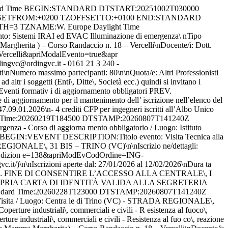
G-VC&apriModEvTimeCheck=-1000\n\nEnte org anizzatore: Ingegneri di Vercelli (ordingvc@ordingvc.it - 0161 213 240 - h ttp://www.ordingvc.it/)\n\nIscrizioni aperte dal: 12/03/2026 al 08/04/2026 \nDurata complessiva evento: 8 ore\nCrediti totali evento: 3 crediti\nNume ro massimo partecipanti: 27\n\nCosto: Gratuito\n\n\n DTEND;TZID=W. Europe Standard Time:20260414T170000 DTSTAMP:20260807T141240Z DTSTART;TZID=W. Europe Standard Time:20260414T090000 SEQUENCE:0 SUMMARY:VISITA TECNICA ALLO STABILIMENTO CALEFFI S.P.A. - Visita / Luogo: C ALEFFI S.P.A. - S.R. 229\, N. 25\n28010 FONTANETO D'AGOGNA (NO) UID:ING-VC-140-225-iCal-@isiformazione.it END:VEVENT BEGIN:VEVENT DESCRIPTION:Titolo evento: LINEE GUIDA PER I CONTENZIOSI IN MATERIA DI IMMI SSIONI ACUSTICHE E DI REQUISITI ACUSTICI PASSIVI CONSIDERAZIONI APPLICATI VE SUL D.P.C.M. 05/12/1997\nTipo evento: Corso di aggiornamento obbligator io\n\nData lezione: 16/04/2026\nOrari: 14:00 - 18:35\nLuogo: c/o Associazi one di Irrigazione Ovest Sesia – Via Duomo\, 2 - VERCELLI\nVia Duomo\, 2 – Vercelli\n\nDocente/i: Dott. Ing. FRANCO BAROSSO \n Dott. Ing. DOMEN ICO NICASTRO \n\nIscrizione/dettagli: https://www.isiformazione.it/ita/_V2 .0_risultatiricerca.asp?TipoOrdine=Ingegneri&Luogo=Vercelli&apriModalEvent o=true&apriModEvIdEdizione=142&apriModEvCodOrdine=ING-VC&apriModEvTimeChec k=-1000\n\nEnte organizzatore: Ingegneri di Vercelli (ordingvc@ordingvc.it - 0161 213 240 - http://www.ordingvc.it/)\n\nIscrizioni aperte dal: 23/03 /2026 al 14/04/2026\nDurata complessiva evento: 4 ore\nCrediti totali even to: 4 crediti\nNumero massimo partecipanti: 49\nQualifica docenti: Ingegne ri\n\nQuota/e: Altri Professionisti 18 euro \n Professionisti interni 18 euro \n\nNote costo: € 18\,30 IVA COMPRESA\n\n\nDescrizione evento: La fattura verrà rilasciata solo alla persona fisica e non ad altri soggetti (Enti\, Ditte\, Società ecc.) quindi si invitano i partecipanti ad inseri re il proprio codice destinatario altrimenti il proprio Cod. Fisc. NON VER RANNO ACCETTATI PAGAMENTI DA DITTE O SOCIETA'\n DTEND;TZID=W. Europe Standard Time:20260416T183500 DTSTAMP:20260807T141240Z DTSTART;TZID=W. Europe Standard Time:20260416T140000 SEQUENCE:0 SUMMARY:LINEE GUIDA PER I CONTENZIOSI IN MATERIA DI IMMISSIONI ACUSTICHE E DI REQUISITI ACUSTICI PASSIVI CONSIDERAZIONI APPLICATIVE SUL D.P.C.M. 05/ 12/1997 - Corso di aggiornamento obbligatorio / Luogo: c/o Associazione di Irrigazione Ovest Sesia – Via Duomo\, 2 - VERCELLI\nVia Duomo\, 2 – Verce lli\n UID:ING-VC-142-227-iCal-@isiformazione.it END:VEVENT BEGIN:VEVENT DESCRIPTION:Titolo evento: INTELLIGENZA ARTIFICIALE\, ROBOTICA\, AUTOMAZION E E GESTIONE ENERGETICA - LA SINERGIA TRA TECNOLOGIA E COMPETENZE PER LE OPERATIONS 5.0\nTipo evento: Convegno\n\nData lezione: 28/04/2026\nOrari: 10:00 - 13:00\nLuogo: c/o Amazon European Operations Innovation Lab - Verc elli - Via Rita Levi Montalcini\, 4\n\nDocente/i: Dott. Ing. PIERPAOLO PEPE \n\nIscrizione/dettagli: https://www.isiformazione.it/ita/_V2.0_risul ta