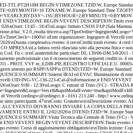
ACCESSO ALLA CENTRALE\, I PROFESSIONISTI\, IMMEDIATAMENTE DOPO L’ISCRIZIONE ALL’EVENTO DOVRANNO INVIARE LA COPIA DELLA PROPRIA CARTA DI IDENTITÀ VALIDA ALLA SEGRETERIA DELL’ORDINE\, VIA E-MAIL (ordingvc@ord ingvc.it ) TASSATIVAMENTE ENTRO IL 12/02/2026\n DTEND;TZID=W. Europe Standard Time:20260228T123000 DTSTAMP:20260807T141240Z DTSTART;TZID=W. Europe Standard Time:20260228T090000 SEQUENCE:0 SUMMARY:Visita Tecnica alla Centrale di Trino (VC) - Visita / Luogo: Centra le di Trino (VC) - STRADA REGIONALE\, 31 BIS – TRINO (VC) UID:ING-VC-138-224-iCal-@isiformazione.it END:VEVENT BEGIN:VEVENT DESCRIPTION:Titolo evento: Coperture industriali\, commerciali e civili - R esistenza al fuoco\, reazione al fuoco\, problematiche legate all’imperme abilizzazione\nTipo evento: Corso di aggiornamento obbligatorio\n\nTitolo lezione: Coperture industriali\, commerciali e civili - Resistenza al fuo co\, reazione al fuoco\, problematiche legate all’impermeabilizzazione\nDa ta lezione: 25/03/2026\nOrari: 13:45 - 18:30\nLuogo: Istituto CNOS FAP (Sa la Mamma Margherita) – Corso Randaccio n. 18 – Vercelli\nDocente/i: Dot t. Ing. FRANCO BAROSSO (Coperture industriali\, commerciali e civili - Re sistenza al fuoco\, reazione al fuoco\, problematiche legate all’impermeab ilizzazione)\n Dott. Ing. MICHELE CONTI (Coperture industriali\, commerc iali e civili - Resistenza al fuoco\, reazione al fuoco\, problematiche l egate all’impermeabilizzazione)\n\nIscrizione/dettagli: https://www.isifor mazione.it/ita/_V2.0_risultatiricerca.asp?TipoOrdine=Ingegneri&Luogo=Verce lli&apriModalEvento=true&apriModEvIdEdizione=141&apriModEvCodOrdine=ING-VC &apriModEvTimeCheck=-1000\n\nEnte organizzatore: Ingegneri di Vercelli (or dingvc@ordingvc.it - 0161 213 240 - http://www.ordingvc.it/)\n\nIscrizioni aperte dal: 10/03/2026 al 23/03/2026\nDurata complessiva evento: 4 ore\nC rediti totali evento: 4 crediti\nNumero massimo partecipanti: 79\nQualific a docenti: Ingegneri/Geometri\n\nQuota/e: Altri Professionisti 24 euro \n Professionisti interni 24 euro \n\nNote costo: € 24\,40 IVA COMPRESA\ n\nCaratteristiche particolari: Crediti relativi a materie obbligatorie - DL.139/06-DM.5/8/2011 - Eventi formativi di aggiornamento obbligatori PREV . INCENDI\n\nDescrizione evento: € 24\,40 IVA COMPRESA\nLa fattura verrà r ilasciata solo alla persona fisica e non ad altri soggetti (Enti\, Ditte\, Società ecc.) quindi si invitano i partecipanti ad inserire il proprio co dice destinatario altrimenti il proprio Cod. Fisc. NON VERRANNO ACCETTATI PAGAMENTI DA DITTE O SOCIETA'\n DTEND;TZID=W. Europe Standard Time:20260325T183000 DTSTAMP:20260807T141240Z DTSTART;TZID=W. Europe Standard Time:20260325T134500 SEQUENCE:0 SUMMARY:Coperture industriali\, commerciali e civili - Resistenza al fuoco\ , reazione al fuoco\, problematiche legate all’impermeabilizzazione - Cor so di aggiornamento obbligatorio / Luogo: Istituto CNOS FAP (Sala Mamma Ma rgherita) – Corso Randaccio n. 18 – Vercelli UID:ING-VC-141-226-iCal-@isiformazione.it END:VEVENT BEGIN:VEVENT DESCRIPTION:Titolo evento: VISITA TECNICA ALLO STABILIMENTO CALEFFI S.P.A.\ nTipo evento: Visita\n\nData lezione: 14/04/2026\nOrari: 9:00 - 17:00\nLuo go: CALEFFI S.P.A. - S.R. 229\, N. 25\n28010 FONTANETO D'AGOGNA (NO)\n\nIs crizione/dettagli: https://www.isiformazione.it/ita/_V2.0_risultatiricerca .asp?TipoOrdine=Ingegneri&Luogo=Vercelli&apriModalEvento=true&apriModEvIdE dizione=140&apriModEvCodOrdine=IN