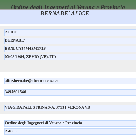
Ordine degli Ingegneri di Verona e Provincia
BERNABE' ALICE
Ricerca Anagrafica nell'Albo
ALICE
BERNABE'
BRNLCA84M45M172F
05/08/1984, ZEVIO (VR), ITA
alice.bernabe@abconsulenza.eu
3495601546
VIA G.DA PALESTRINA 3/A, 37131 VERONA VR
Ordine degli Ingegneri di Verona e Provincia
A 4858