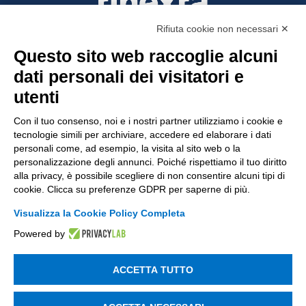
Rifiuta cookie non necessari ✕
Questo sito web raccoglie alcuni
Tinexta Visura SpA
dati personali dei visitatori e
Piazzale Flaminio 1/b, 00196 Roma, Italia
utenti
Società con Socio Unico
Società soggetta alla direzione e coordinamento
Con il tuo consenso, noi e i nostri partner utilizziamo i cookie e
di Tinexta SpA
tecnologie simili per archiviare, accedere ed elaborare i dati
P.IVA 05338771008 REA n. 877679
personali come, ad esempio, la visita al sito web o la
personalizzazione degli annunci. Poiché rispettiamo il tuo diritto
alla privacy, è possibile scegliere di non consentire alcuni tipi di
cookie. Clicca su preferenze GDPR per saperne di più.
UTILITÀ
Visualizza la Cookie Policy Completa
Recupero Password
Powered by
Verifica attestato di presenza
POLICIES AND TERMS
ACCETTA TUTTO
Informativa cookie