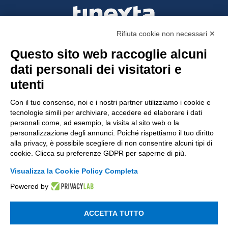
Rifiuta cookie non necessari ✕
Questo sito web raccoglie alcuni
Tinexta Visura SpA
dati personali dei visitatori e
Piazzale Flaminio 1/b, 00196 Roma, Italia
utenti
Società con Socio Unico
Società soggetta alla direzione e coordinamento
Con il tuo consenso, noi e i nostri partner utilizziamo i cookie e
di Tinexta SpA
tecnologie simili per archiviare, accedere ed elaborare i dati
P.IVA 05338771008 REA n. 877679
personali come, ad esempio, la visita al sito web o la
personalizzazione degli annunci. Poiché rispettiamo il tuo diritto
alla privacy, è possibile scegliere di non consentire alcuni tipi di
cookie. Clicca su preferenze GDPR per saperne di più.
UTILITÀ
Visualizza la Cookie Policy Completa
Recupero Password
Powered by
Verifica attestato di presenza
POLICIES AND TERMS
ACCETTA TUTTO