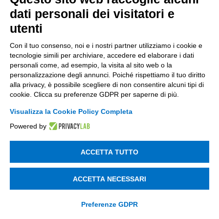
dati personali dei visitatori e
Recupero Password
Verifica attestato di presenza
utenti
POLICIES AND TERMS
Con il tuo consenso, noi e i nostri partner utilizziamo i cookie e
tecnologie simili per archiviare, accedere ed elaborare i dati
Informativa cookie
personali come, ad esempio, la visita al sito web o la
personalizzazione degli annunci. Poiché rispettiamo il tuo diritto
alla privacy, è possibile scegliere di non consentire alcuni tipi di
cookie. Clicca su preferenze GDPR per saperne di più.
© 2003 - 2026 Tinexta Visura S.p.A.
Visura.it
Visualizza la Cookie Policy Completa
Powered by
ACCETTA TUTTO
ACCETTA NECESSARI
Preferenze GDPR