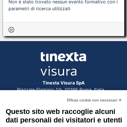
Non è stato trovato nessun evento formativo con i
parametri di ricerca utilizzati
Tinexta Visura SpA
Piazzale Flaminio 1/b, 00196 Roma, Italia
Società con Socio Unico
Rifiuta cookie non necessari ✕
Società soggetta alla direzione e coordinamento
di Tinexta SpA
Questo sito web raccoglie alcuni
P.IVA 05338771008 REA n. 877679
dati personali dei visitatori e utenti