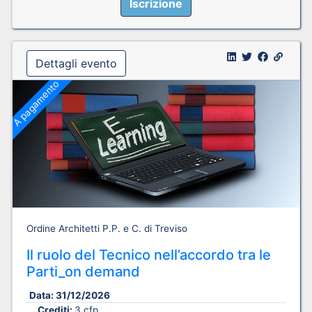
Iscrizione
Dettagli evento
A pagamento
Ordine Architetti P.P. e C. di Treviso
Il ruolo del Tecnico nell’accordo tra le
Parti_on demand
Data:
31/12/2026
Crediti:
3 cfp