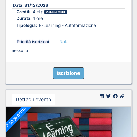
Data:
31/12/2026
Crediti:
4 cfp
Materie Obbl.
Durata:
4 ore
Tipologia:
E-Learning - Autoformazione
Priorità iscrizioni
Note
nessuna
Iscrizione
Dettagli evento
A pagamento