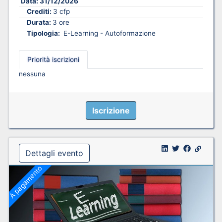
Data:
31/12/2026
Crediti:
3 cfp
Durata:
3 ore
Tipologia:
E-Learning - Autoformazione
Priorità iscrizioni
nessuna
Iscrizione
Dettagli evento
A pagamento