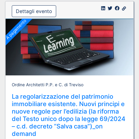
Dettagli evento
A pagamento
Ordine Architetti P.P. e C. di Treviso
La regolarizzazione del patrimonio
immobiliare esistente. Nuovi principi e
nuove regole per l’edilizia (la riforma
del Testo unico dopo la legge 69/2024
– c.d. decreto “Salva casa”)_on
demand