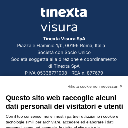
Tinexta Visura SpA
Piazzale Flaminio 1/b, 00196 Roma, Italia
Società con Socio Unico
Società soggetta alla direzione e coordinamento
di Tinexta SpA
P.IVA 05338771008 REA n. 877679
Rifiuta cookie non necessari ✕
UTILITÀ
Questo sito web raccoglie alcuni
Recupero Password
dati personali dei visitatori e utenti
Verifica attestato di presenza
Con il tuo consenso, noi e i nostri partner utilizziamo i cookie e
POLICIES AND TERMS
tecnologie simili per archiviare, accedere ed elaborare i dati
personali come, ad esempio, la visita al sito web o la