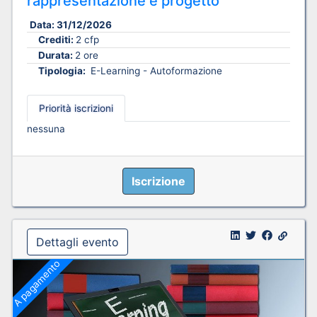
rappresentazione e progetto
Data:
31/12/2026
Crediti:
2 cfp
Durata:
2 ore
Tipologia:
E-Learning - Autoformazione
Priorità iscrizioni
nessuna
Iscrizione
Dettagli evento
A pagamento