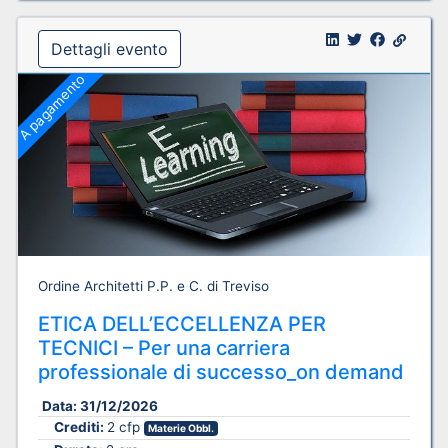
Dettagli evento
A pagamento
Ordine Architetti P.P. e C. di Treviso
ETICA DELL’ECCELLENZA PER
TECNICI – Per una carriera
professionale di successo_on demand
Data:
31/12/2026
Crediti:
2 cfp
Materie Obbl.