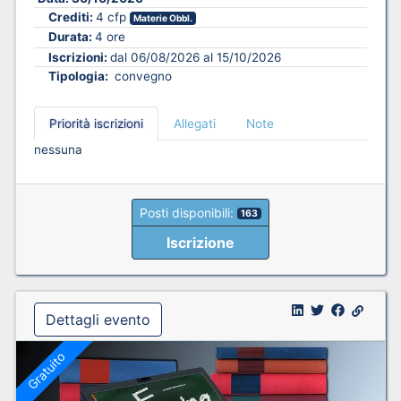
Crediti:
4 cfp
Materie Obbl.
Durata:
4 ore
Iscrizioni:
dal 06/08/2026 al 15/10/2026
Tipologia:
convegno
Priorità iscrizioni
Allegati
Note
nessuna
Posti disponibili:
163
Iscrizione
Dettagli evento
Gratuito