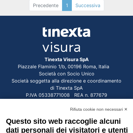
Precedente
1
Successiva
Tinexta Visura SpA
Piazzale Flaminio 1/b, 00196 Roma, Italia
Società con Socio Unico
Società soggetta alla direzione e coordinamento
di Tinexta SpA
P.IVA 05338771008 REA n. 877679
Rifiuta cookie non necessari ✕
UTILITÀ
Questo sito web raccoglie alcuni
Recupero Password
dati personali dei visitatori e utenti