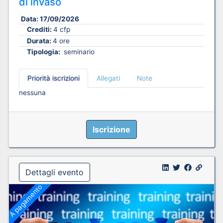
di invaso
Data:
17/09/2026
Crediti:
4 cfp
Durata:
4 ore
Tipologia:
seminario
Priorità iscrizioni
Allegati
Note
nessuna
Iscrizione
Dettagli evento
A pagamento