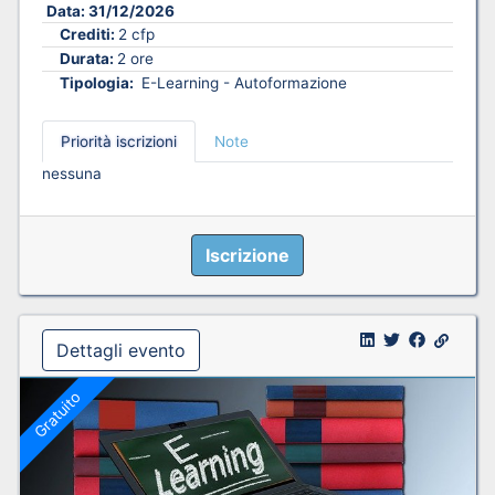
Data:
31/12/2026
Crediti:
2 cfp
Durata:
2 ore
Tipologia:
E-Learning - Autoformazione
Priorità iscrizioni
Note
nessuna
Iscrizione
Dettagli evento
Gratuito