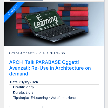
Gratuito
Ordine Architetti P.P. e C. di Treviso
ARCH_Talk PARABASE Oggetti
Avanzati: Re-Use in Architecture on
demand
Data:
31/12/2026
Crediti:
2 cfp
Durata:
2 ore
Tipologia:
E-Learning - Autoformazione