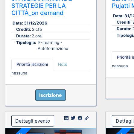
STRATEGIE PER LA
Pujatt
CITTÀ_on demand
Data:
31/1
Crediti:
Data:
31/12/2026
Durata:
Crediti:
2 cfp
Tipologi
Durata:
2 ore
Tipologia:
E-Learning -
Autoformazione
Priorità i
Priorità iscrizioni
Note
nessuna
nessuna
Iscrizione
Dettagli evento
Dettagl