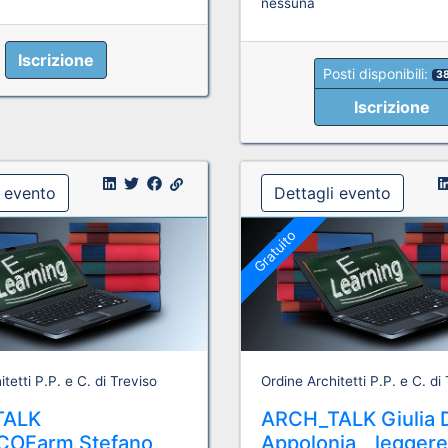
nessuna
Iscrizione
Posti disponibili:
3
Iscrizione
i evento
Dettagli evento
Gratuito
tetti P.P. e C. di Treviso
Ordine Architetti P.P. e C. di
TALK
ARCH_TALK Giulia 
COFarm Stefano
Appolonia _ legger