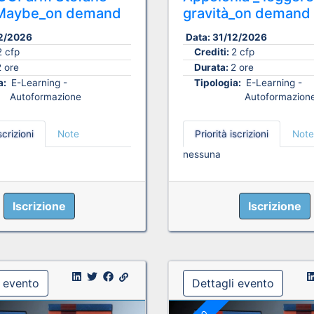
i Maybe_on demand
gravità_on demand
2/2026
Data:
31/12/2026
2 cfp
Crediti:
2 cfp
2 ore
Durata:
2 ore
a:
E-Learning -
Tipologia:
E-Learning -
Autoformazione
Autoformazion
scrizioni
Note
Priorità iscrizioni
Note
nessuna
Iscrizione
Iscrizione
i evento
Dettagli evento