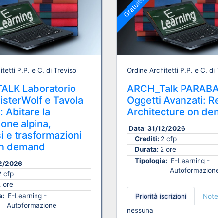
Gratuito
tetti P.P. e C. di Treviso
Ordine Architetti P.P. e C. di
ALK Laboratorio
ARCH_Talk PARAB
sterWolf e Tavola
Oggetti Avanzati: R
: Abitare la
Architecture on d
one alpina,
Data:
31/12/2026
i e trasformazioni
Crediti:
2 cfp
n demand
Durata:
2 ore
Tipologia:
E-Learning -
2/2026
Autoformazion
2 cfp
2 ore
a:
E-Learning -
Priorità iscrizioni
Note
Autoformazione
nessuna