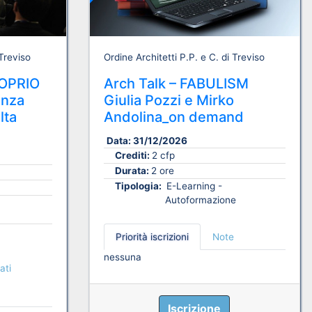
 Treviso
Ordine Architetti P.P. e C. di Treviso
OPRIO
Arch Talk – FABULISM
enza
Giulia Pozzi e Mirko
lta
Andolina_on demand
Data:
31/12/2026
Crediti:
2 cfp
Durata:
2 ore
Tipologia:
E-Learning -
Autoformazione
Priorità iscrizioni
Note
nessuna
ati
Iscrizione