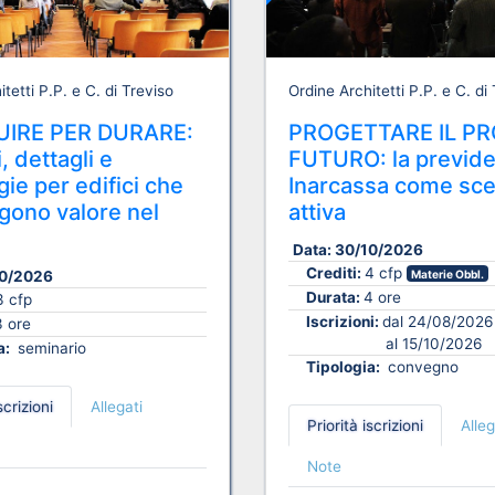
tetti P.P. e C. di Treviso
Ordine Architetti P.P. e C. di
IRE PER DURARE:
PROGETTARE IL PR
, dettagli e
FUTURO: la previd
ie per edifici che
Inarcassa come sce
ono valore nel
attiva
Data:
30/10/2026
Crediti:
4 cfp
0/2026
Materie Obbl.
Durata:
4 ore
3 cfp
Iscrizioni:
dal 24/08/2026
3 ore
al 15/10/2026
a:
seminario
Tipologia:
convegno
scrizioni
Allegati
Priorità iscrizioni
Alleg
Note