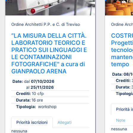
Ordine Architetti P.P. e C. di Treviso
Ordine Archi
“LA MISURA DELLA CITTÀ.
COSTRU
LABORATORIO TEORICO E
Progetti
PRATICO SUI LINGUAGGI E
tecnolog
LE CONTAMINAZIONI
manteng
FOTOGRAFICHE" a cura di
tempo
GIANPAOLO ARENA
Data:
08/1
Crediti:
Date:
dal
07/10/2026
Durata:
al
25/11/2026
Crediti:
10 cfp
Tipologi
Durata:
16 ore
Tipologia:
workshop
Priorità i
Note
Priorità iscrizioni
Allegati
nessuna
nessuna