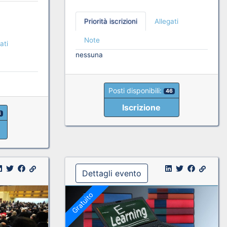
Priorità iscrizioni
Allegati
Note
ati
nessuna
Posti disponibili:
46
Iscrizione
3
Dettagli evento
Gratuito