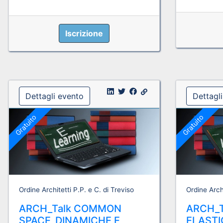
Iscrizione
Dettagli evento
Dettagl
Gratuito
Gratuito
Ordine Architetti P.P. e C. di Treviso
Ordine Archi
ARCH_Talk COMMON
ARCH_
SPACE_DINAMICHE E
ELASTI