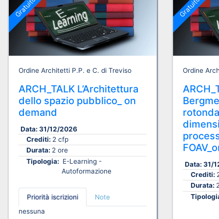
Gratuito
Gratuito
Ordine Architetti P.P. e C. di Treviso
Ordine Archi
ARCH_TALK L’Architettura
ARCH_T
dello spazio pubblico_ on
Bergmei
demand
rotonda
dimensi
Data:
31/12/2026
process
Crediti:
2 cfp
FOAV_o
Durata:
2 ore
Tipologia:
E-Learning -
Data:
31/1
Autoformazione
Crediti:
Durata:
Tipologi
Priorità iscrizioni
Note
nessuna