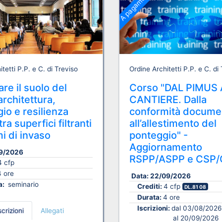
A pagamento
tetti P.P. e C. di Treviso
Ordine Architetti P.P. e C. di
re il suolo del
Corso "DAL PIMUS 
architettura,
CANTIERE. Dalla
io e resilienza
conformità docume
ra superfici filtranti
all’allestimento del
i di invaso
ponteggio" -
Aggiornamento
9/2026
RSPP/ASPP e CSP/
4 cfp
4 ore
Data:
22/09/2026
a:
seminario
Crediti:
4 cfp
DL.81 08
Durata:
4 ore
Iscrizioni:
dal 03/08/2026
scrizioni
Allegati
al 20/09/2026