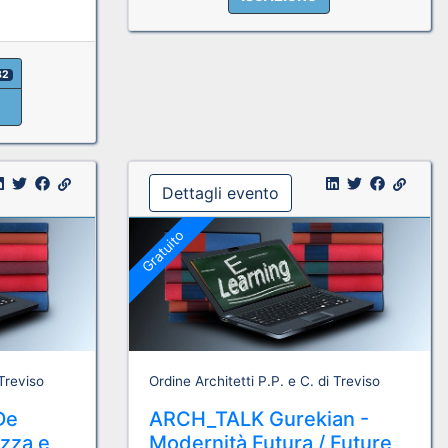
82
Dettagli evento
Gratuito
 Treviso
Ordine Architetti P.P. e C. di Treviso
De
ARCH_TALK Gurekian -
ezza e
Modernità Futura / Future