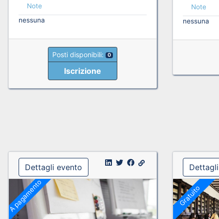
Note
Note
nessuna
nessuna
Posti disponibili:
0
Iscrizione
Dettagli evento
Dettagl
A pagamento
Gratuito