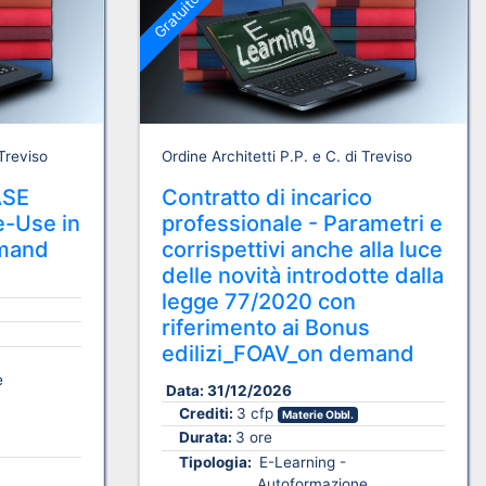
Gratuito
 Treviso
Ordine Architetti P.P. e C. di Treviso
ASE
Contratto di incarico
e-Use in
professionale - Parametri e
emand
corrispettivi anche alla luce
delle novità introdotte dalla
legge 77/2020 con
riferimento ai Bonus
edilizi_FOAV_on demand
e
Data:
31/12/2026
Crediti:
3 cfp
Materie Obbl.
Durata:
3 ore
Tipologia:
E-Learning -
Autoformazione