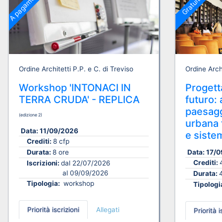
A pagamento
Gratuito
Ordine Architetti P.P. e C. di Treviso
Ordine Archi
Workshop 'INTONACI IN
Progetta
TERRA CRUDA' - REPLICA
futuro: 
paesagg
(edizione 2)
urbana t
Data:
11/09/2026
e sistem
Crediti:
8 cfp
Data:
17/0
Durata:
8 ore
Crediti:
Iscrizioni:
dal 22/07/2026
al 09/09/2026
Durata:
Tipologia:
workshop
Tipologi
Priorità iscrizioni
Allegati
Priorità i