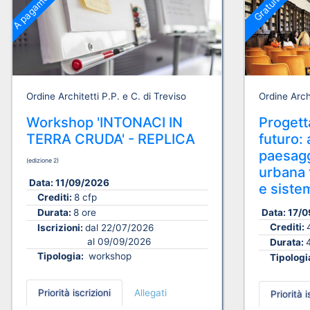
A pagamento
Gratuito
Ordine Architetti P.P. e C. di Treviso
Ordine Archi
Workshop 'INTONACI IN
Progetta
TERRA CRUDA' - REPLICA
futuro: 
paesagg
(edizione 2)
urbana t
Data:
11/09/2026
e sistem
Crediti:
8 cfp
Data:
17/0
Durata:
8 ore
Crediti:
Iscrizioni:
dal 22/07/2026
al 09/09/2026
Durata:
Tipologia:
workshop
Tipologi
Priorità iscrizioni
Allegati
Priorità i