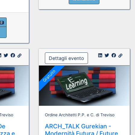
82
Dettagli evento
Gratuito
 Treviso
Ordine Architetti P.P. e C. di Treviso
De
ARCH_TALK Gurekian -
ezza e
Modernità Futura / Future