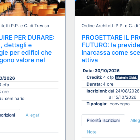
tetti P.P. e C. di Treviso
Ordine Architetti P.P. e C. di
IRE PER DURARE:
PROGETTARE IL PR
, dettagli e
FUTURO: la previd
ie per edifici che
Inarcassa come sce
ono valore nel
attiva
Data:
30/10/2026
Crediti:
4 cfp
0/2026
Materie Obbl.
Durata:
4 ore
3 cfp
Iscrizioni:
dal 24/08/2026
3 ore
al 15/10/2026
a:
seminario
Tipologia:
convegno
scrizioni
Allegati
Priorità iscrizioni
Alleg
Note