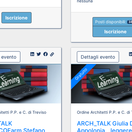
nessuna
Iscrizione
Posti disponibili:
3
Iscrizione
i evento
Dettagli evento
Gratuito
tetti P.P. e C. di Treviso
Ordine Architetti P.P. e C. di
TALK
ARCH_TALK Giulia 
COFarm Stefano
Appolonia _ legger