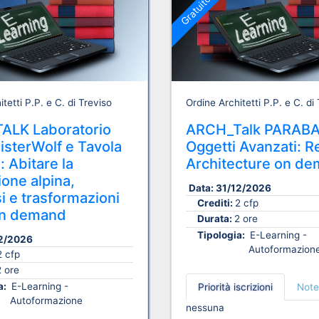
Gratuito
tetti P.P. e C. di Treviso
Ordine Architetti P.P. e C. di
ALK Laboratorio
ARCH_Talk PARAB
sterWolf e Tavola
Oggetti Avanzati: R
: Abitare la
Architecture on d
one alpina,
Data:
31/12/2026
i e trasformazioni
Crediti:
2 cfp
n demand
Durata:
2 ore
Tipologia:
E-Learning -
2/2026
Autoformazion
2 cfp
2 ore
a:
E-Learning -
Priorità iscrizioni
Note
Autoformazione
nessuna