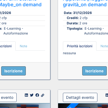
i Maybe_on demand
gravità_on demand
2/2026
Data:
31/12/2026
2 cfp
Crediti:
2 cfp
2 ore
Durata:
2 ore
a:
E-Learning -
Tipologia:
E-Learning -
Autoformazione
Autoformazion
scrizioni
Note
Priorità iscrizioni
Note
nessuna
Iscrizione
Iscrizione
i evento
Dettagli evento