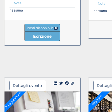
Note
Note
nessuna
nessuna
Posti disponibili:
0
Iscrizione
Dettagli evento
Dettagl
A pagamento
Gratuito