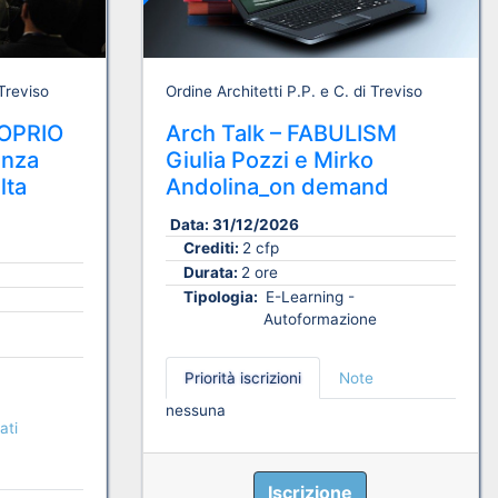
 Treviso
Ordine Architetti P.P. e C. di Treviso
OPRIO
Arch Talk – FABULISM
enza
Giulia Pozzi e Mirko
lta
Andolina_on demand
Data:
31/12/2026
Crediti:
2 cfp
Durata:
2 ore
Tipologia:
E-Learning -
Autoformazione
Priorità iscrizioni
Note
nessuna
ati
Iscrizione