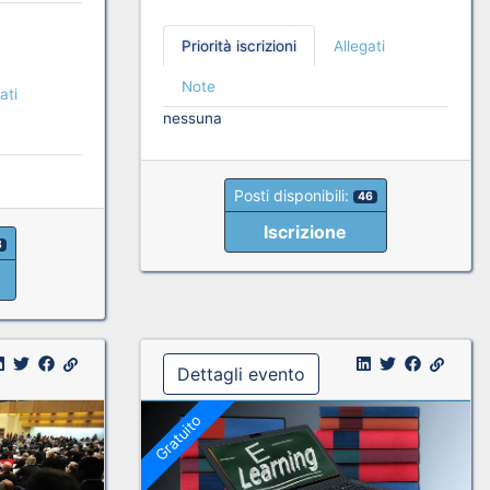
Priorità iscrizioni
Allegati
Note
ati
nessuna
Posti disponibili:
46
Iscrizione
3
Dettagli evento
Gratuito