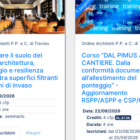
A pagamento
tetti P.P. e C. di Treviso
Ordine Architetti P.P. e C. di
re il suolo del
Corso "DAL PIMUS 
architettura,
CANTIERE. Dalla
io e resilienza
conformità docume
ra superfici filtranti
all’allestimento del
i di invaso
ponteggio" -
Aggiornamento
9/2026
RSPP/ASPP e CSP/
4 cfp
4 ore
Data:
22/09/2026
a:
seminario
Crediti:
4 cfp
DL.81 08
Durata:
4 ore
Iscrizioni:
dal 03/08/2026
scrizioni
Allegati
al 20/09/2026