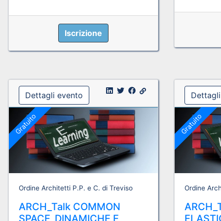
Iscrizione
Dettagli evento
Dettagl
Gratuito
Gratuito
Ordine Architetti P.P. e C. di Treviso
Ordine Archi
ARCH_Talk COMMON
ARCH_
SPACE_DINAMICHE E
ELASTI