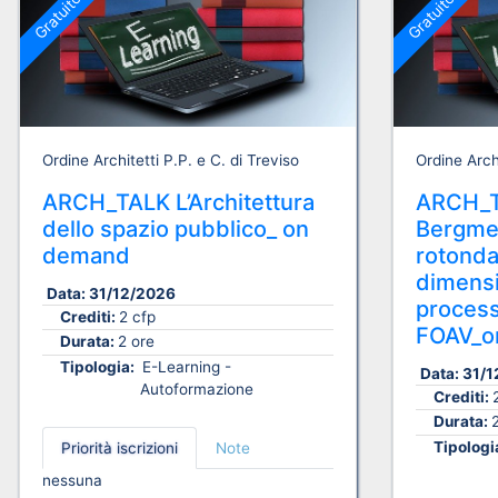
Gratuito
Gratuito
Ordine Architetti P.P. e C. di Treviso
Ordine Archi
ARCH_TALK L’Architettura
ARCH_T
dello spazio pubblico_ on
Bergmei
demand
rotonda
dimensi
Data:
31/12/2026
process
Crediti:
2 cfp
FOAV_o
Durata:
2 ore
Tipologia:
E-Learning -
Data:
31/1
Autoformazione
Crediti:
Durata:
Tipologi
Priorità iscrizioni
Note
nessuna