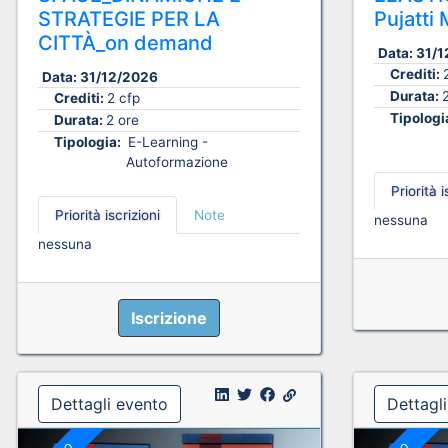
STRATEGIE PER LA
Pujatt
CITTÀ_on demand
Data:
31/1
Crediti:
Data:
31/12/2026
Durata:
Crediti:
2 cfp
Tipologi
Durata:
2 ore
Tipologia:
E-Learning -
Autoformazione
Priorità i
Priorità iscrizioni
Note
nessuna
nessuna
Iscrizione
Dettagli evento
Dettagl