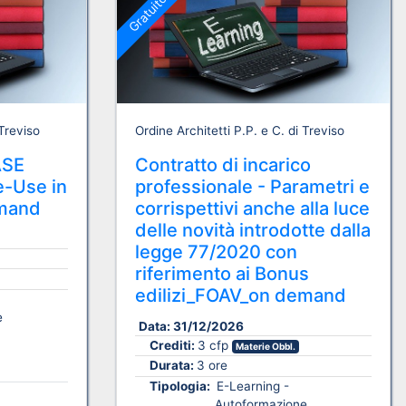
Gratuito
 Treviso
Ordine Architetti P.P. e C. di Treviso
ASE
Contratto di incarico
e-Use in
professionale - Parametri e
emand
corrispettivi anche alla luce
delle novità introdotte dalla
legge 77/2020 con
riferimento ai Bonus
edilizi_FOAV_on demand
e
Data:
31/12/2026
Crediti:
3 cfp
Materie Obbl.
Durata:
3 ore
Tipologia:
E-Learning -
Autoformazione