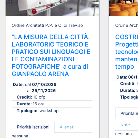
Ordine Architetti P.P. e C. di Treviso
Ordine Archi
“LA MISURA DELLA CITTÀ.
COSTRU
LABORATORIO TEORICO E
Progetti
PRATICO SUI LINGUAGGI E
tecnolog
LE CONTAMINAZIONI
manteng
FOTOGRAFICHE" a cura di
tempo
GIANPAOLO ARENA
Data:
08/1
Crediti:
Date:
dal
07/10/2026
Durata:
al
25/11/2026
Crediti:
10 cfp
Tipologi
Durata:
16 ore
Tipologia:
workshop
Priorità i
Note
Priorità iscrizioni
Allegati
nessuna
nessuna