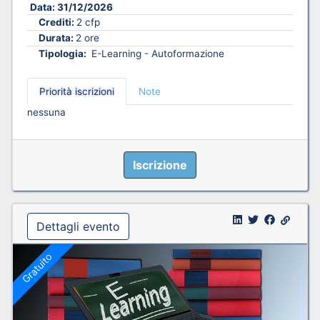
Data:
31/12/2026
Crediti:
2 cfp
Durata:
2 ore
Tipologia:
E-Learning - Autoformazione
Priorità iscrizioni
Note
nessuna
Iscrizione
Dettagli evento
Gratuito