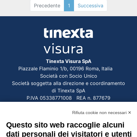
Precedente
1
Successiva
Tinexta Visura SpA
Piazzale Flaminio 1/b, 00196 Roma, Italia
Società con Socio Unico
Società soggetta alla direzione e coordinamento
di Tinexta SpA
P.IVA 05338771008 REA n. 877679
Rifiuta cookie non necessari ✕
UTILITÀ
Questo sito web raccoglie alcuni
Recupero Password
dati personali dei visitatori e utenti