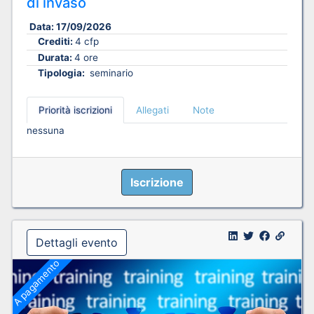
di invaso
Data:
17/09/2026
Crediti:
4 cfp
Durata:
4 ore
Tipologia:
seminario
Priorità iscrizioni
Allegati
Note
nessuna
Iscrizione
Dettagli evento
A pagamento