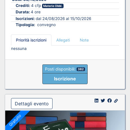
Crediti:
4 cfp
Materie Obbl.
Durata:
4 ore
Iscrizioni:
dal 24/08/2026 al 15/10/2026
Tipologia:
convegno
Priorità iscrizioni
Allegati
Note
nessuna
Posti disponibili:
382
Iscrizione
Dettagli evento
Gratuito