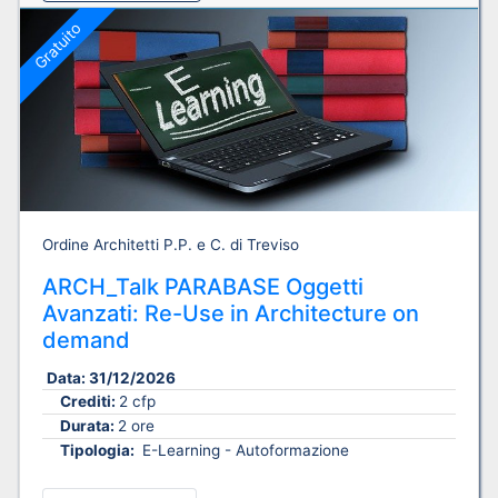
Gratuito
Ordine Architetti P.P. e C. di Treviso
ARCH_Talk PARABASE Oggetti
Avanzati: Re-Use in Architecture on
demand
Data:
31/12/2026
Crediti:
2 cfp
Durata:
2 ore
Tipologia:
E-Learning - Autoformazione