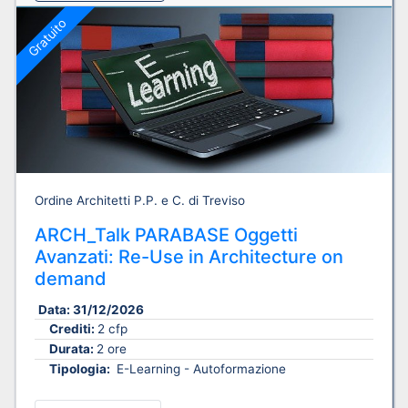
Gratuito
Ordine Architetti P.P. e C. di Treviso
ARCH_Talk PARABASE Oggetti
Avanzati: Re-Use in Architecture on
demand
Data:
31/12/2026
Crediti:
2 cfp
Durata:
2 ore
Tipologia:
E-Learning - Autoformazione