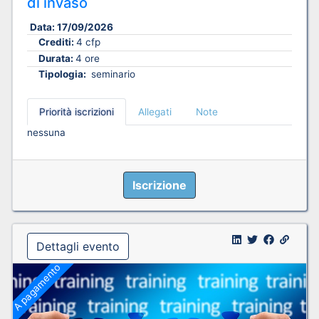
di invaso
Data:
17/09/2026
Crediti:
4 cfp
Durata:
4 ore
Tipologia:
seminario
Priorità iscrizioni
Allegati
Note
nessuna
Iscrizione
Dettagli evento
A pagamento