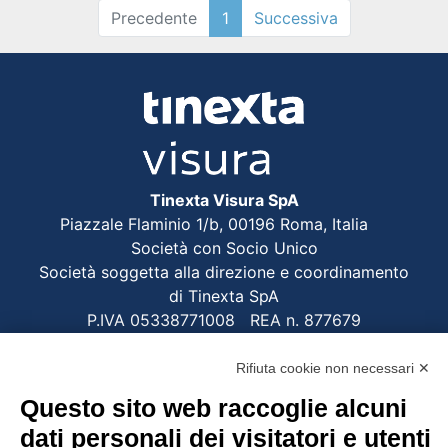
Precedente
1
Successiva
Tinexta Visura SpA
Piazzale Flaminio 1/b, 00196 Roma, Italia
Società con Socio Unico
Società soggetta alla direzione e coordinamento
di Tinexta SpA
P.IVA 05338771008 REA n. 877679
Rifiuta cookie non necessari ✕
UTILITÀ
Questo sito web raccoglie alcuni
Recupero Password
dati personali dei visitatori e utenti