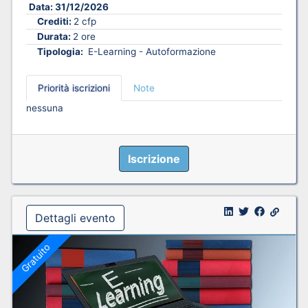
Data:
31/12/2026
Crediti:
2 cfp
Durata:
2 ore
Tipologia:
E-Learning - Autoformazione
Priorità iscrizioni
Note
nessuna
Iscrizione
Dettagli evento
Gratuito