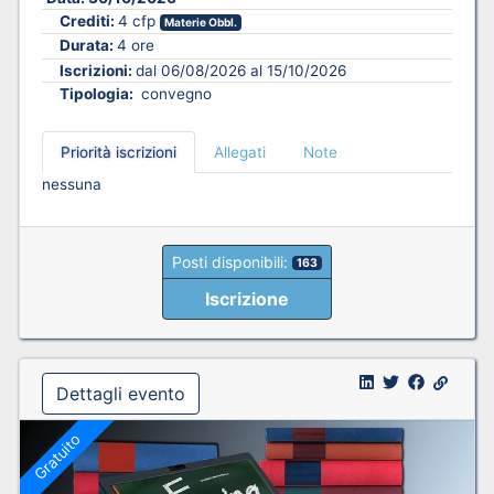
Crediti:
4 cfp
Materie Obbl.
Durata:
4 ore
Iscrizioni:
dal 06/08/2026 al 15/10/2026
Tipologia:
convegno
Priorità iscrizioni
Allegati
Note
nessuna
Posti disponibili:
163
Iscrizione
Dettagli evento
Gratuito