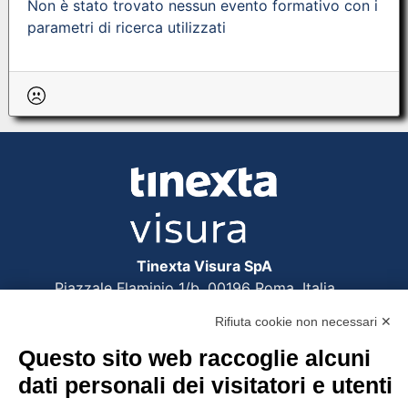
Non è stato trovato nessun evento formativo con i
parametri di ricerca utilizzati
Tinexta Visura SpA
Piazzale Flaminio 1/b, 00196 Roma, Italia
Società con Socio Unico
Rifiuta cookie non necessari ✕
Società soggetta alla direzione e coordinamento
di Tinexta SpA
Questo sito web raccoglie alcuni
P.IVA 05338771008 REA n. 877679
dati personali dei visitatori e utenti