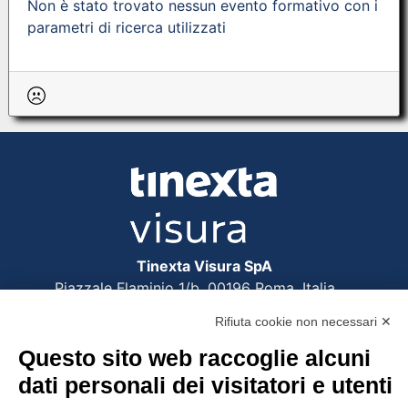
Non è stato trovato nessun evento formativo con i
parametri di ricerca utilizzati
Tinexta Visura SpA
Piazzale Flaminio 1/b, 00196 Roma, Italia
Società con Socio Unico
Rifiuta cookie non necessari ✕
Società soggetta alla direzione e coordinamento
di Tinexta SpA
Questo sito web raccoglie alcuni
P.IVA 05338771008 REA n. 877679
dati personali dei visitatori e utenti