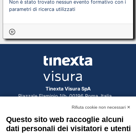
Non è stato trovato nessun evento formativo con i
parametri di ricerca utilizzati
Tinexta Visura SpA
Piazzale Flaminio 1/b, 00196 Roma, Italia
Società con Socio Unico
Rifiuta cookie non necessari ✕
Società soggetta alla direzione e coordinamento
di Tinexta SpA
Questo sito web raccoglie alcuni
P.IVA 05338771008 REA n. 877679
dati personali dei visitatori e utenti