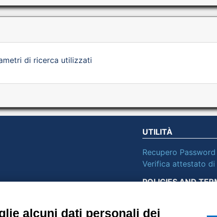
etri di ricerca utilizzati
UTILITÀ
Recupero Password
Verifica attestato d
POLICIES AND TER
ietà con Socio
Informativa cookie
lie alcuni dati personali dei