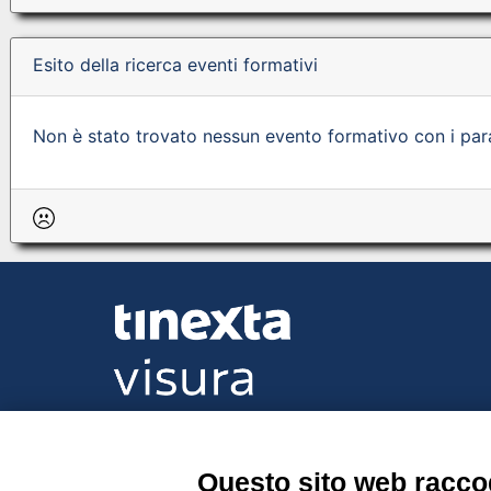
Esito della ricerca eventi formativi
Non è stato trovato nessun evento formativo con i param
Tinexta Visura SpA
Piazzale Flaminio 1/b, 00196 Roma, Italia Soc
Unico
Questo sito web raccog