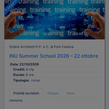
A pagamento
Ordine Architetti P.P. e C. di Forlì-Cesena
INU Summer School 2026 – 22 ottobre
Data:
22/10/2026
Crediti:
8 cfp
Durata:
8 ore
Tipologia:
corso
Priorità iscrizioni
Allegati
Note
nessuna