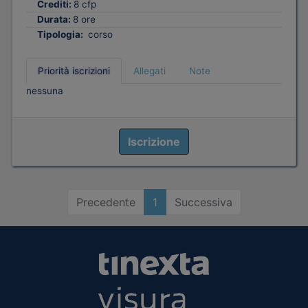
Crediti:
8 cfp
Durata:
8 ore
Tipologia:
corso
Priorità iscrizioni
Allegati
Note
nessuna
Iscrizione
Precedente
1
Successiva