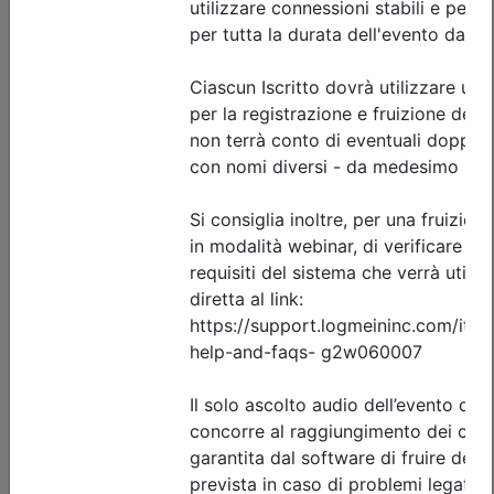
Dettagli evento
Gratuito
Ordine Architetti P.P. e C. di Forlì-Cesena
Abitare il cambiamento / Il
cambiamento dell’abitare
Data:
25/09/2026
Crediti:
4 cfp