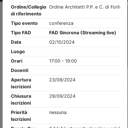
Criteri di ricerca applicati:
- Tipo Ordine/collegio:
Architetti
- Ordine:
Forlì-
Cesena
- Eventi in programma dal
8/8/2026
iCal
Feed RSS
Dettagli evento
Gratuito