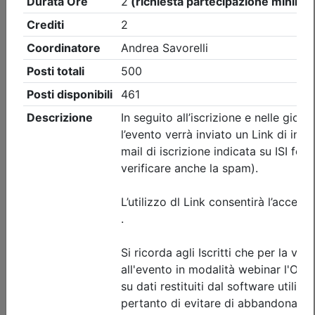
Ordine Architetti P.P. e C. di Forlì-Cesena
IA e Architetti
Data:
15/09/2026
Crediti:
3 cfp
Durata:
3 ore
Iscrizioni:
dal 06/07/2026 al 13/09/2026
Tipologia:
seminario
Priorità iscrizioni
Allegati
Note
nessuna
Posti disponibili:
0
In lista d'attesa:
18
Iscrizione