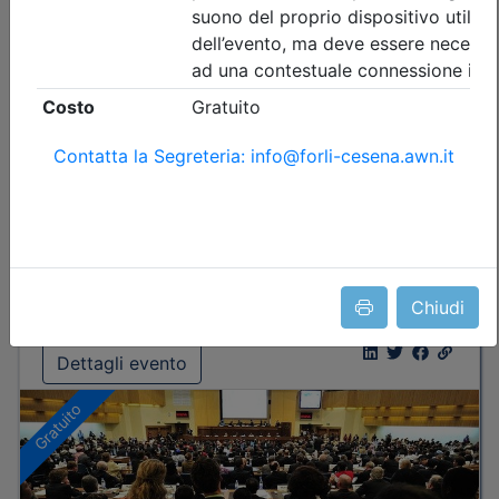
Durata:
4 ore
Iscrizioni:
dal 13/07/2026 al 22/09/2026
Tipologia:
conferenza
Priorità iscrizioni
Allegati
Note
nessuna
Posti disponibili:
376
Iscrizione
Chiudi
Dettagli evento
Gratuito