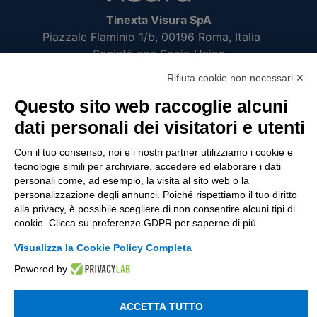
Tinexta Visura SpA
Piazzale Flaminio 1/b, 00196 Roma, Italia
Società con Socio Unico
Società soggetta alla direzione e coordinamento
Rifiuta cookie non necessari ✕
di Tinexta SpA
Questo sito web raccoglie alcuni
P.IVA 05338771008 REA n. 877679
dati personali dei visitatori e utenti
Con il tuo consenso, noi e i nostri partner utilizziamo i cookie e
UTILITÀ
tecnologie simili per archiviare, accedere ed elaborare i dati
personali come, ad esempio, la visita al sito web o la
Recupero Password
personalizzazione degli annunci. Poiché rispettiamo il tuo diritto
Verifica attestato di presenza
alla privacy, è possibile scegliere di non consentire alcuni tipi di
cookie. Clicca su preferenze GDPR per saperne di più.
POLICIES AND TERMS
Visualizza la Cookie Policy Completa
Informativa cookie
Powered by
ACCETTA TUTTO
© 2003 - 2026 Tinexta Visura S.p.A.
Visura.it