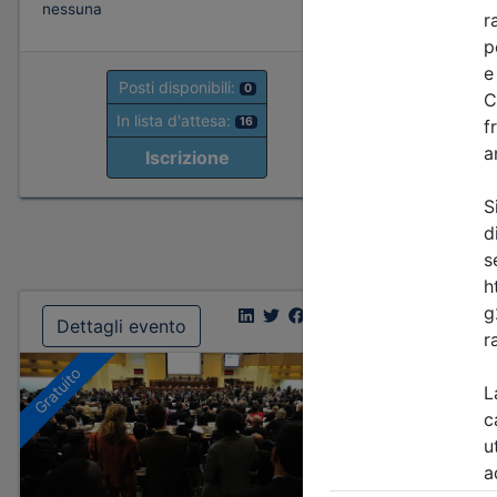
Note
nessuna
nessuna
Posti disponibili:
0
Po
In lista d'attesa:
16
Iscrizione
Dettagli evento
Dettagl
Gratuito
Gratuito