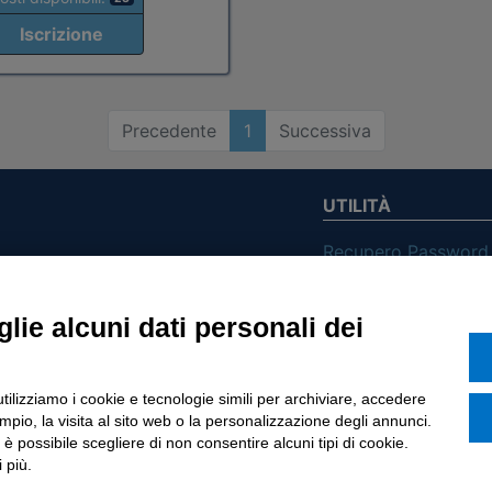
Iscrizione
Precedente
1
Successiva
UTILITÀ
Recupero Password
Verifica attestato d
POLICIES AND TER
lie alcuni dati personali dei
ietà con Socio
Informativa cookie
utilizziamo i cookie e tecnologie simili per archiviare, accedere
o di Tinexta SpA
pio, la visita al sito web o la personalizzazione degli annunci.
, è possibile scegliere di non consentire alcuni tipi di cookie.
 più.