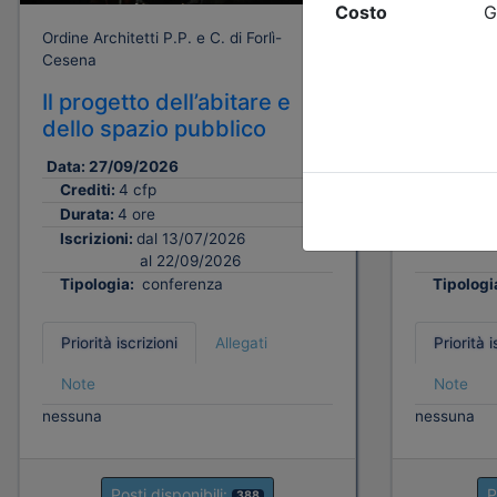
Ordine Architetti P.P. e C. di Forlì-
Ordine Archi
Cesena
Cesena
Il progetto dell’abitare e
Comfort
dello spazio pubblico
salubri
Data:
27/09/2026
Data:
30/
Crediti:
4 cfp
Crediti:
Durata:
4 ore
Durata:
Iscrizioni:
dal 13/07/2026
Iscrizion
al 22/09/2026
Tipologia:
conferenza
Tipologi
Priorità iscrizioni
Allegati
Priorità i
Note
Note
nessuna
nessuna
Posti disponibili:
P
388