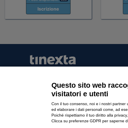
Iscrizione
Questo sito web raccog
Tinexta Visura SpA
visitatori e utenti
Piazzale Flaminio 1/b, 00196 Roma, Italia Soc
Unico
Con il tuo consenso, noi e i nostri partner 
Società soggetta alla direzione e coordinament
ed elaborare i dati personali come, ad esem
P.IVA 05338771008 REA n. 877679
Poiché rispettiamo il tuo diritto alla privacy
Clicca su preferenze GDPR per saperne di