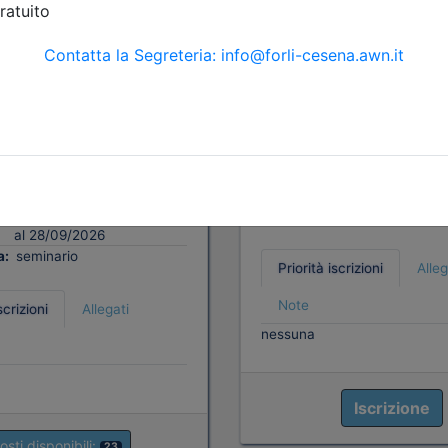
tetti P.P. e C. di Forlì-
Ordine Architetti P.P. e C. di F
Cesena
 abitativo e
INU Summer School
tà indoor
22 ottobre
09/2026
Data:
22/10/2026
3 cfp
Crediti:
8 cfp
3 ore
Durata:
8 ore
i:
dal 31/07/2026
Tipologia:
corso
al 28/09/2026
a:
seminario
Priorità iscrizioni
Alleg
Note
scrizioni
Allegati
nessuna
Iscrizione
osti disponibili:
23