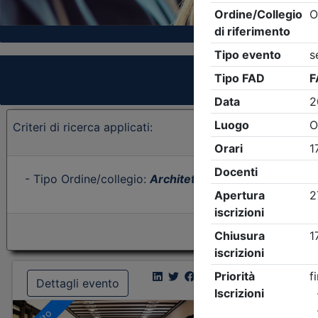
Criteri di ricerca applicati:
- Tipo Ordine/collegio:
Architetti
- Ordine:
Forlì-Cese
Dettagli evento
Dettagl