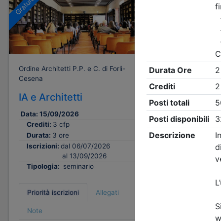
Gratuito
Gratuito
Ordine Architetti P.P. e C. di Forlì-
Ordine Archi
Cesena
Cesena
IA e Architetti
Abitare 
cambiam
Data:
15/09/2026
Crediti:
3 cfp
Data:
25/
Durata:
3 ore
Crediti:
Iscrizioni:
dal 06/07/2026
Durata:
al 13/09/2026
Iscrizion
Tipologia:
seminario
Tipologi
Priorità iscrizioni
Allegati
Priorità i
Note