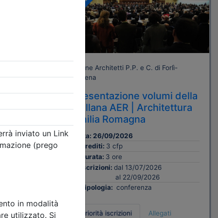
Gratuito
orlì-
Ordine Architetti P.P. e C. di Forlì-
Cesena
bblico.
Presentazione volumi della
delle
Collana AER | Architettura
 degli
Emilia Romagna
R.
Data:
26/09/2026
Crediti:
3 cfp
Durata:
3 ore
Iscrizioni:
dal 13/07/2026
al 22/09/2026
Tipologia:
conferenza
Priorità iscrizioni
Allegati