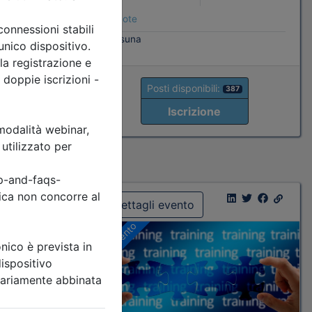
Note
ati
nessuna
Posti disponibili:
387
Iscrizione
82
Dettagli evento
A pagamento