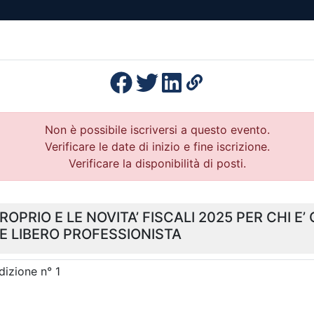
esenza
Formazione
Continua
Il po
Ordini
Profe