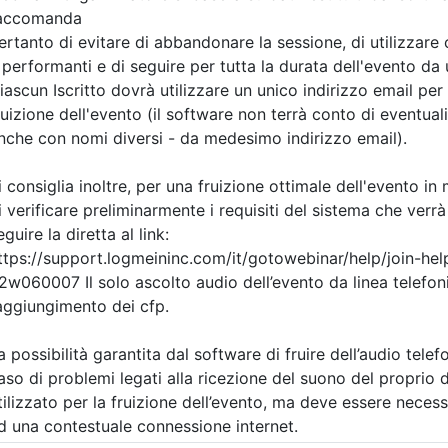
Priorità iscrizioni
Alleg
Note
sti disponibili:
nessuna
378
Iscrizione
Posti disponibili:
3
Iscrizione
i evento
Dettagli evento
A pagamento