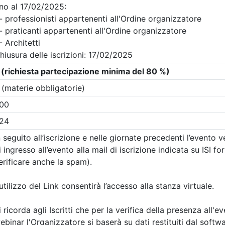
Gratuito
tetti P.P. e C. di Forlì-
Ordine Architetti P.P. e C. di F
Cesena
il cambiamento / Il
Abitare e spazio pu
ento dell’abitare
La sfida qualitativa 
strategie dei PUG e
09/2026
accordi operativi L.
4 cfp
24/2017
4 ore
i:
dal 13/07/2026
Data:
26/09/2026
al 22/09/2026
Crediti:
4 cfp
a:
conferenza
Durata:
4 ore
Iscrizioni:
dal 13/07/2026
al 22/09/2026
scrizioni
Allegati
Tipologia:
conferenza