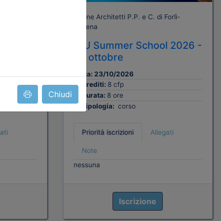
orlì-
Ordine Architetti P.P. e C. di Forlì-
Cesena
 2026 –
INU Summer School 2026 -
23 ottobre
Data:
23/10/2026
Crediti:
8 cfp
Chiudi
Durata:
8 ore
Tipologia:
corso
ati
Priorità iscrizioni
Allegati
Note
nessuna
Iscrizione