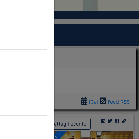
iCal
Feed RSS
Dettagli evento