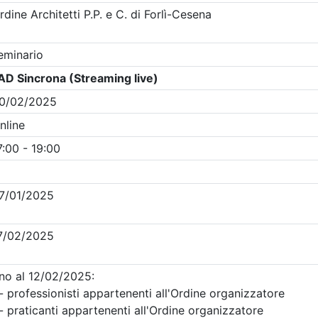
Clicca qui - espandi la sezione dei filtri ricerca eventi
na
- Eventi in programma dal
6/8/2026
i evento
Dettagli evento