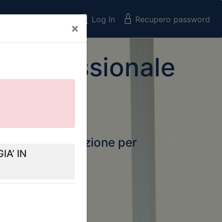
Registrati
Log In
Recupero password
×
 Professionale
rtale della formazione per
Next
 e Collegi
ssionali