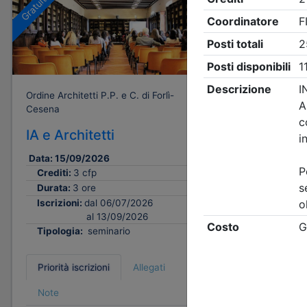
Gratuito
Gratuito
Ordine Architetti P.P. e C. di Forlì-
Ordine Archi
Cesena
Cesena
IA e Architetti
Abitare 
cambiam
Data:
15/09/2026
Crediti:
3 cfp
Data:
25/
Durata:
3 ore
Crediti:
Iscrizioni:
dal 06/07/2026
Durata:
al 13/09/2026
Iscrizion
Tipologia:
seminario
Tipologi
Priorità iscrizioni
Allegati
Priorità i
Note