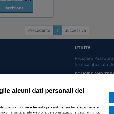
Iscrizione
Precedente
1
Successiva
UTILITÀ
Recupero Password
Verifica attestato d
POLICIES AND TER
ietà con Socio
Informativa cookie
lie alcuni dati personali dei
o di Tinexta SpA
utilizziamo i cookie e tecnologie simili per archiviare, accedere
pio, la visita al sito web o la personalizzazione degli annunci.