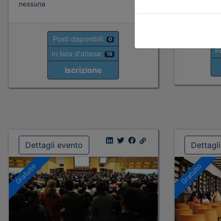
Note
nessuna
nessuna
Posti disponibili:
0
Po
In lista d'attesa:
16
Iscrizione
Dettagli evento
Dettagl
Gratuito
Gratuito