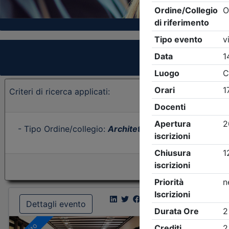
Criteri di ricerca applicati:
- Tipo Ordine/collegio:
Architetti
- Ordine:
Forlì-Cese
Dettagli evento
Dettagl