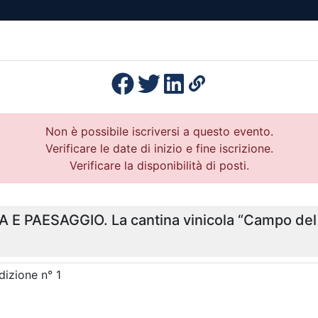
esenza
Formazione
Continua
Il po
Ordini
Profe