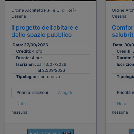
Ordine Architetti P.P. e C. di Forlì-
Ordine Archi
Cesena
Cesena
Il progetto dell’abitare e
Comfort
dello spazio pubblico
salubri
Data:
27/09/2026
Data:
30/
Crediti:
4 cfp
Crediti:
Durata:
4 ore
Durata:
Iscrizioni:
dal 13/07/2026
Iscrizion
al 22/09/2026
Tipologia:
conferenza
Tipologi
Priorità iscrizioni
Allegati
Priorità i
Note
Note
nessuna
nessuna
Posti disponibili:
P
387