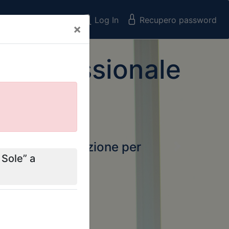
Registrati
Log In
Recupero password
×
 Professionale
rtale della formazione per
Next
 e Collegi
ssionali