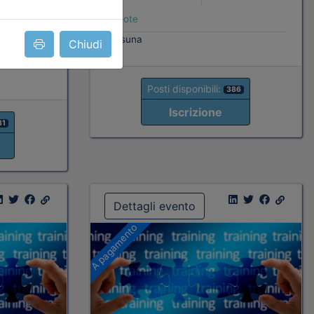
Note
ati
nessuna
Chiudi
Posti disponibili:
386
Iscrizione
81
Dettagli evento
A pagamento