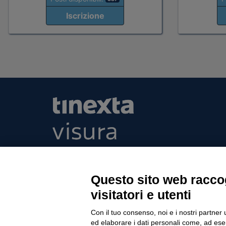
Iscrizione
Tinexta Visura SpA
Piazzale Flaminio 1/b, 00196 Roma, Italia Soc
Unico
Questo sito web raccog
Società soggetta alla direzione e coordinament
visitatori e utenti
P.IVA 05338771008 REA n. 877679
Con il tuo consenso, noi e i nostri partner 
ed elaborare i dati personali come, ad esem