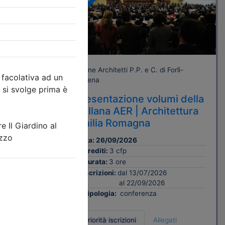
Gratuito
orlì-
Ordine Architetti P.P. e C. di Forlì-
Cesena
bblico.
Presentazione volumi della
delle
Collana AER | Architettura
 degli
Emilia Romagna
R.
Data:
26/09/2026
Crediti:
3 cfp
Durata:
3 ore
Iscrizioni:
dal 13/07/2026
al 22/09/2026
Tipologia:
conferenza
Priorità iscrizioni
Allegati