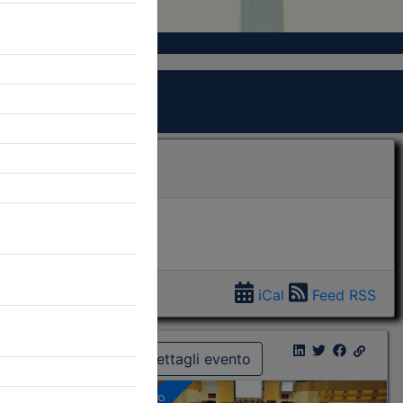
iCal
Feed RSS
Dettagli evento