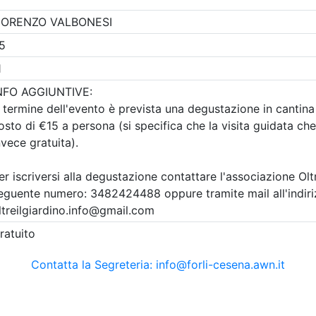
Gratuito
tetti P.P. e C. di Forlì-
Ordine Architetti P.P. e C. di F
Cesena
il cambiamento / Il
Abitare e spazio pu
ento dell’abitare
La sfida qualitativa 
strategie dei PUG e
09/2026
accordi operativi L.
4 cfp
24/2017
4 ore
i:
dal 13/07/2026
Data:
26/09/2026
al 22/09/2026
Crediti:
4 cfp
a:
conferenza
Durata:
4 ore
Iscrizioni:
dal 13/07/2026
al 22/09/2026
scrizioni
Allegati
Tipologia:
conferenza