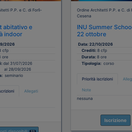
tetti P.P. e C. di Forlì-
Ordine Architetti P.P. e C. di F
Cesena
 abitativo e
INU Summer School
tà indoor
22 ottobre
09/2026
Data:
22/10/2026
3 cfp
Crediti:
8 cfp
3 ore
Durata:
8 ore
i:
dal 31/07/2026
Tipologia:
corso
al 28/09/2026
a:
seminario
Priorità iscrizioni
Alleg
Note
scrizioni
Allegati
nessuna
Iscrizione
osti disponibili:
22