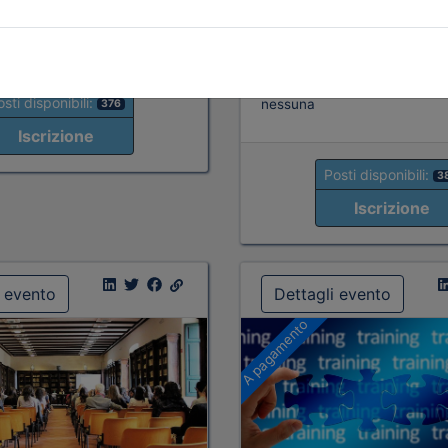
Priorità iscrizioni
Alleg
Note
sti disponibili:
nessuna
376
Iscrizione
Posti disponibili:
3
Iscrizione
i evento
Dettagli evento
A pagamento