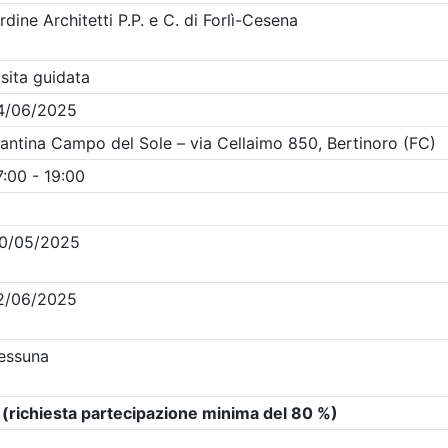
Clicca qui - espandi la sezione dei filtri ricerca eventi
na
- Eventi in programma dal
6/8/2026
i evento
Dettagli evento