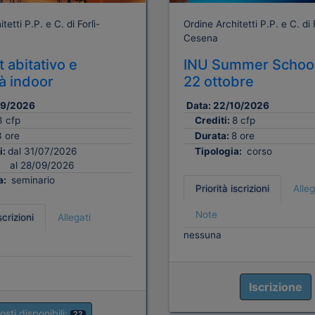
tetti P.P. e C. di Forlì-
Ordine Architetti P.P. e C. di F
Cesena
 abitativo e
INU Summer School
tà indoor
22 ottobre
09/2026
Data:
22/10/2026
3 cfp
Crediti:
8 cfp
3 ore
Durata:
8 ore
i:
dal 31/07/2026
Tipologia:
corso
al 28/09/2026
a:
seminario
Priorità iscrizioni
Alleg
Note
scrizioni
Allegati
nessuna
Iscrizione
osti disponibili:
22