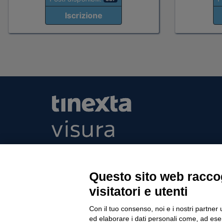
Iscrizione
Tinexta Visura SpA
Piazzale Flaminio 1/b, 00196 Roma, Italia Soc
Unico
Questo sito web raccog
Società soggetta alla direzione e coordinament
visitatori e utenti
P.IVA 05338771008 REA n. 877679
Con il tuo consenso, noi e i nostri partner 
ed elaborare i dati personali come, ad esem