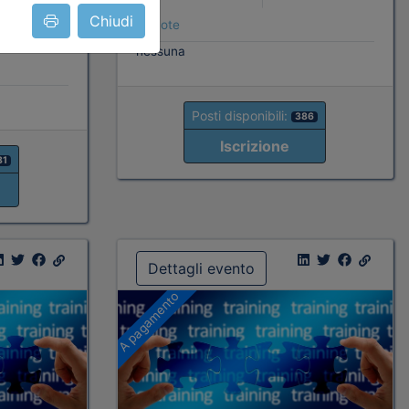
Chiudi
Note
ati
nessuna
Posti disponibili:
386
Iscrizione
81
Dettagli evento
A pagamento