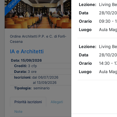
Gratuito
Gratuito
Ordine Architetti P.P. e C. di Forlì-
Ordine Archi
Cesena
Cesena
IA e Architetti
Abitare 
cambiam
Data:
15/09/2026
Crediti:
3 cfp
Data:
25/
Durata:
3 ore
Crediti:
Iscrizioni:
dal 06/07/2026
Durata:
al 13/09/2026
Iscrizion
Tipologia:
seminario
Tipologi
Priorità iscrizioni
Allegati
Priorità i
Note