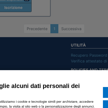
Iscrizione
Precedente
1
Successiva
UTILITÀ
Recupero Password
Verifica attestato d
POLICIES AND TER
ietà con Socio
Informativa cookie
lie alcuni dati personali dei
o di Tinexta SpA
utilizziamo i cookie e tecnologie simili per archiviare, accedere
pio, la visita al sito web o la personalizzazione degli annunci.