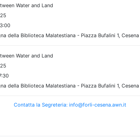
Gratuito
tetti P.P. e C. di Forlì-
Ordine Architetti P.P. e C. di F
Cesena
il cambiamento / Il
Abitare e spazio pu
ento dell’abitare
La sfida qualitativa 
strategie dei PUG e
09/2026
accordi operativi L.
4 cfp
24/2017
4 ore
i:
dal 13/07/2026
Data:
26/09/2026
al 22/09/2026
Crediti:
4 cfp
a:
conferenza
Durata:
4 ore
Iscrizioni:
dal 13/07/2026
al 22/09/2026
scrizioni
Allegati
Tipologia:
conferenza