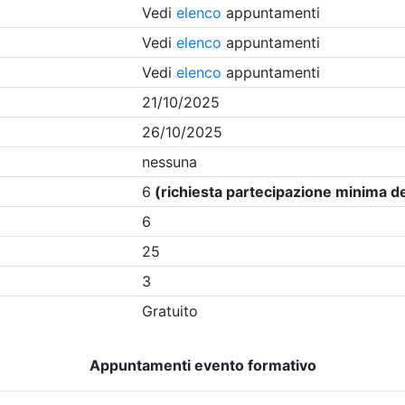
Clicca qui - espandi la sezione dei filtri ricerca eventi
na
- Eventi in programma dal
6/8/2026
i evento
Dettagli evento