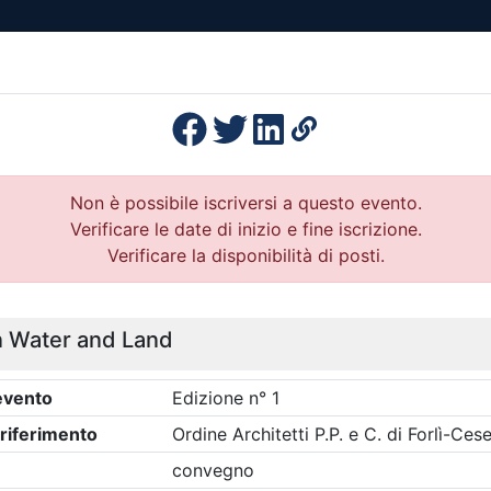
esenza
Formazione
Continua
Il po
Ordini
Profe