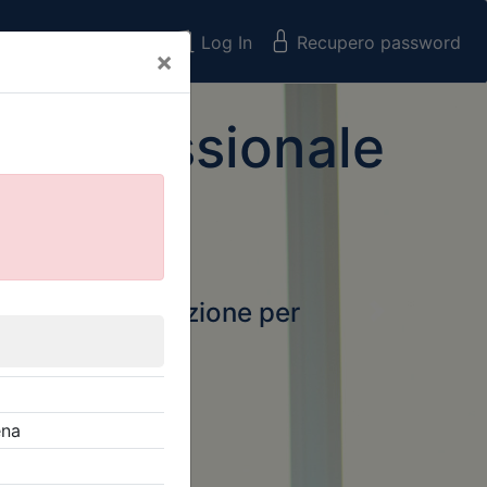
Registrati
Log In
Recupero password
×
 Professionale
rtale della formazione per
Next
 e Collegi
ssionali