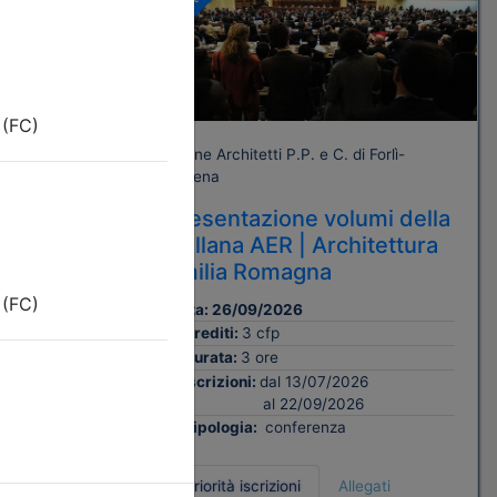
Gratuito
orlì-
Ordine Architetti P.P. e C. di Forlì-
Cesena
bblico.
Presentazione volumi della
delle
Collana AER | Architettura
 degli
Emilia Romagna
R.
Data:
26/09/2026
Crediti:
3 cfp
Durata:
3 ore
Iscrizioni:
dal 13/07/2026
al 22/09/2026
Tipologia:
conferenza
Priorità iscrizioni
Allegati