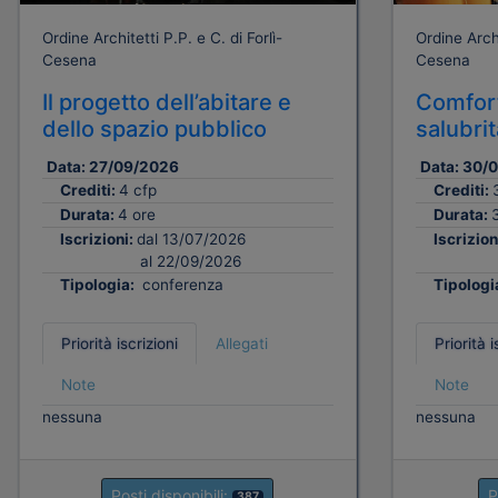
Ordine Architetti P.P. e C. di Forlì-
Ordine Archi
Cesena
Cesena
Il progetto dell’abitare e
Comfort
dello spazio pubblico
salubri
Data:
27/09/2026
Data:
30/
Crediti:
4 cfp
Crediti:
Durata:
4 ore
Durata:
Iscrizioni:
dal 13/07/2026
Iscrizion
al 22/09/2026
Tipologia:
conferenza
Tipologi
Priorità iscrizioni
Allegati
Priorità i
Note
Note
nessuna
nessuna
Posti disponibili:
P
387