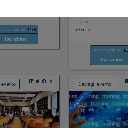
Priorità iscrizioni
Alleg
Note
sti disponibili:
nessuna
376
Iscrizione
Posti disponibili:
3
Iscrizione
i evento
Dettagli evento
A pagamento