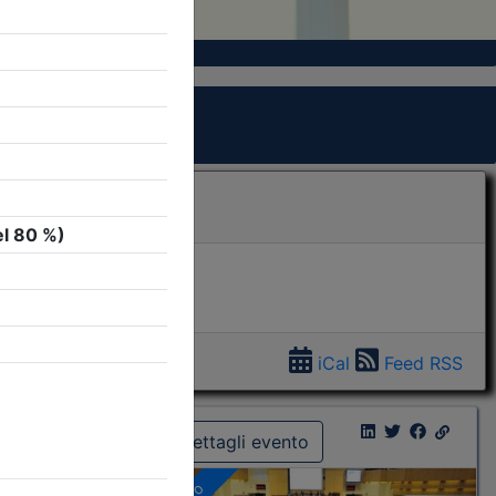
iCal
Feed RSS
Dettagli evento