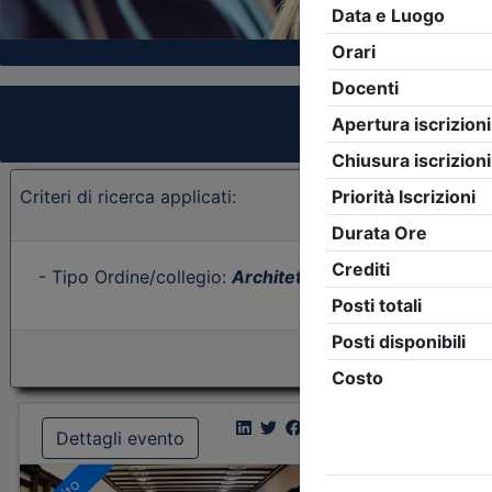
Criteri di ricerca applicati:
- Tipo Ordine/collegio:
Architetti
- Ordine:
Forlì-Cese
Dettagli evento
Dettagl