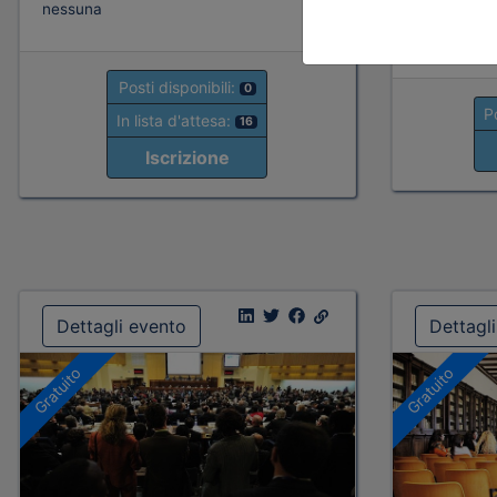
Note
nessuna
nessuna
Posti disponibili:
0
Po
In lista d'attesa:
16
Iscrizione
Dettagli evento
Dettagl
Gratuito
Gratuito