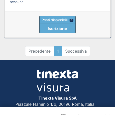
nessuna
Posti disponibili:
0
Iscrizione
Precedente
1
Successiva
Tinexta Visura SpA
Piazzale Flaminio 1/b, 00196 Roma, Italia
Società con Socio Unico