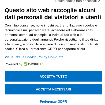
Rifiuta cookie non necessari ✕
Società soggetta alla direzione e coordinamento
di Tinexta SpA
Questo sito web raccoglie alcuni
P.IVA 05338771008 REA n. 877679
dati personali dei visitatori e utenti
Con il tuo consenso, noi e i nostri partner utilizziamo i cookie e
UTILITÀ
tecnologie simili per archiviare, accedere ed elaborare i dati
personali come, ad esempio, la visita al sito web o la
Recupero Password
personalizzazione degli annunci. Poiché rispettiamo il tuo diritto
Verifica attestato di presenza
alla privacy, è possibile scegliere di non consentire alcuni tipi di
cookie. Clicca su preferenze GDPR per saperne di più.
POLICIES AND TERMS
Visualizza la Cookie Policy Completa
Informativa cookie
Powered by
ACCETTA TUTTO
© 2003 - 2026 Tinexta Visura S.p.A.
Visura.it
ACCETTA NECESSARI
Preferenze GDPR