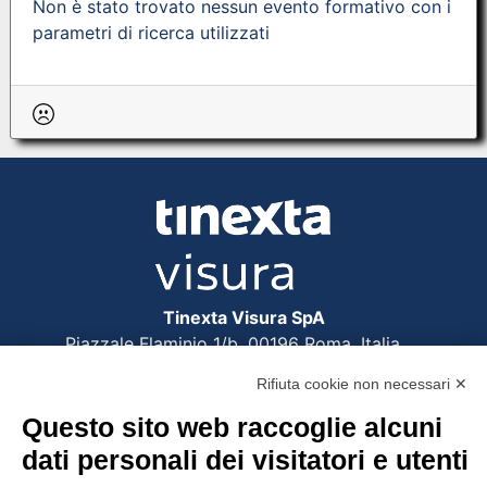
Non è stato trovato nessun evento formativo con i
parametri di ricerca utilizzati
Tinexta Visura SpA
Piazzale Flaminio 1/b, 00196 Roma, Italia
Società con Socio Unico
Rifiuta cookie non necessari ✕
Società soggetta alla direzione e coordinamento
di Tinexta SpA
Questo sito web raccoglie alcuni
P.IVA 05338771008 REA n. 877679
dati personali dei visitatori e utenti