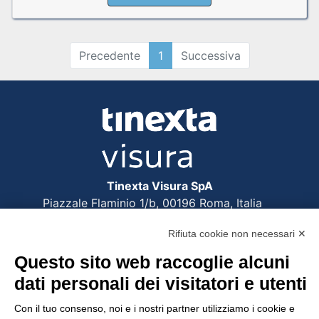
Precedente
1
Successiva
Tinexta Visura SpA
Piazzale Flaminio 1/b, 00196 Roma, Italia
Società con Socio Unico
Rifiuta cookie non necessari ✕
Società soggetta alla direzione e coordinamento
di Tinexta SpA
Questo sito web raccoglie alcuni
P.IVA 05338771008 REA n. 877679
dati personali dei visitatori e utenti
Con il tuo consenso, noi e i nostri partner utilizziamo i cookie e