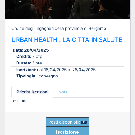
Ordine degli Ingegneri della provincia di Bergamo
URBAN HEALTH . LA CITTA' IN SALUTE
Data:
28/04/2025
Crediti:
2 cfp
Durata:
2 ore
Iscrizioni:
dal 16/04/2025 al 26/04/2025
Tipologia:
convegno
Priorità iscrizioni
Note
nessuna
Posti disponibili:
11
Iscrizione