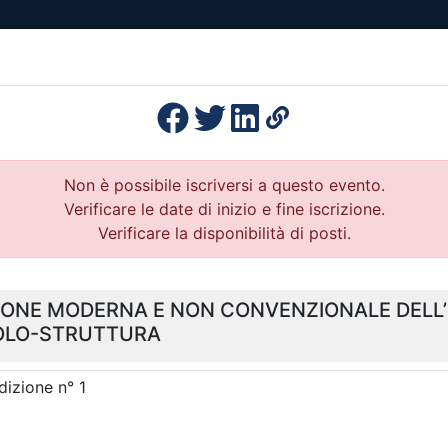
esenza
Formazione
Continua
Il po
Ordini
Profe