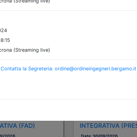
i evento
Dettagli evento
A pagamento
 Ingegneri della provincia di
Ordine degli Ingegneri della p
Bergamo
VIDENZA
LA PREVIDENZA
ATIVA (FAD)
INTEGRATIVA (PRE
09/2026
Data:
30/09/2026