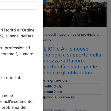
Gratuito
rovincia di
Ordine degli Ingegneri della provincia di
Bergamo
ecnica
DPI, IOT e AI: le nuove
ofonde
tecnologie a supporto della
carichi
sicurezza sul lavoro.
Opportunità e sfide per le
aziende e gli utilizzatori
Data:
17/09/2026
Crediti:
2 cfp
Durata:
2 ore
Tipologia:
convegno
Priorità iscrizioni
Allegati