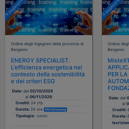
A pagamento
A pagamento
Ordine degli Ingegneri della provincia di
Ordine degli
Bergamo
Bergamo
ENERGY SPECIALIST.
MisteX
L’efficienza energetica nel
APPLIC
contesto della sostenibilità
PER LA
e dei criteri ESG
AUTOMA
FONDAZ
Date:
dal
02/10/2026
al
06/11/2026
Date:
dal
0
Crediti:
24 cfp
al
0
Durata:
24 ore
Crediti:
FAD Streaming
Tipologia:
corso
Durata:
Iscrizion