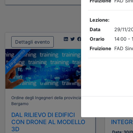
Dettagli evento
Dettagl
A pagamento
A pagamento
Ordine degli Ingegneri della provincia di
Ordine degli
Bergamo
Bergamo
DAL RILIEVO DI EDIFICI
LA PRE
CON DRONE AL MODELLO
INTEGR
3D
Data:
30/