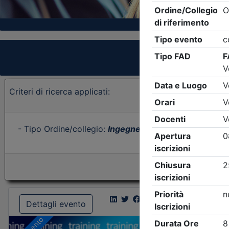
Criteri di ricerca applicati:
- Tipo Ordine/collegio:
Ingegneri
- Ordine:
Bergamo
-
Dettagli evento
Dettagl