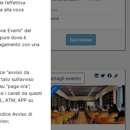
ati
Note
nessuna
Iscrizione
4
Dettagli evento
A pagamento