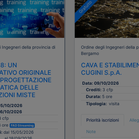
Gratuito
 Ingegneri della provincia di
Ordine degli Ingegneri della p
Bergamo
18: UN
CAVA E STABILIME
ATIVO ORIGINALE
CUGINI S.p.A.
 PROGETTAZIONE
Data:
09/10/2026
TICA DELLE
Crediti:
3 cfp
IONI MISTE
Durata:
5 ore
Tipologia:
visita
5/10/2026
6/10/2026
8 cfp
Priorità iscrizioni
Alleg
8 ore
FAD Streaming
Note
i:
dal 15/05/2026
al 18/09/2026