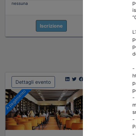
nessuna
Iscrizione
Dettagli evento
Dettagl
A pagamento
Gratuito