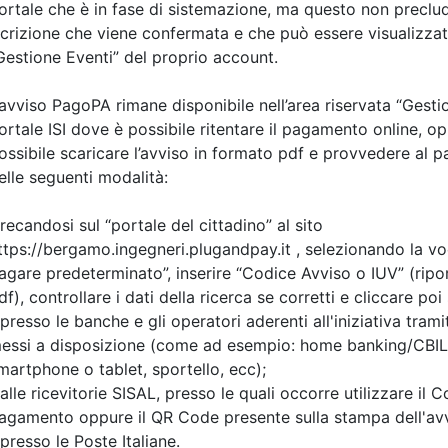
Priorità iscrizioni
Alleg
Note
Iscrizione
nessuna
Posti disponibili:
4
Iscrizione
i evento
Dettagli evento
A pagamento