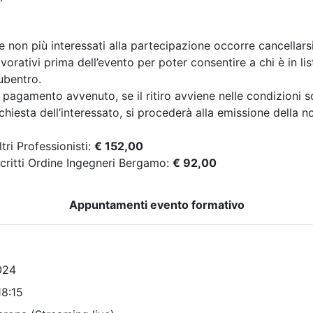
 Ingegneri della provincia di
Ordine degli Ingegneri della p
Bergamo
LO S.P.A.
LE ATTIVITÀ DI PU
SPETTACOLO SEC
9/2026
LA RTV.15
3 cfp
4 ore
Data:
23/09/2026
a:
visita
Crediti:
4 cfp
Durata:
4 ore
FAD Streaming
Tipologia:
corso abilitant
scrizioni
Allegati
Priorità iscrizioni
Alleg
Note
nessuna
Iscrizione
Iscrizione