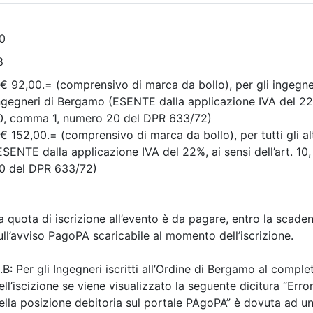
A pagamento
 Ingegneri della provincia di
Ordine degli Ingegneri della p
Bergamo
SITÈ D’ÈTÈ.
Progettazione geot
O AL PAESAGGIO
delle fondazioni pr
e miste soggette a 
9/2026
verticali
2 cfp
3 ore
Data:
16/09/2026
a:
seminario
Crediti:
4 cfp
Durata:
4 ore
FAD Streaming
Iscrizioni:
dal 08/07/2026
scrizioni
Allegati
al 09/09/2026
Tipologia:
seminario