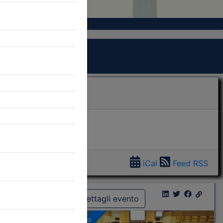
iCal
Feed RSS
Dettagli evento