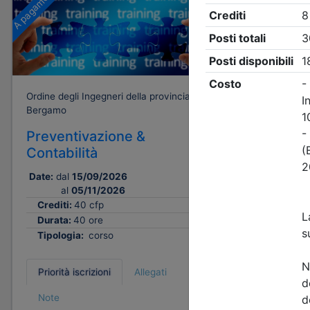
A pagamento
Gratuito
Ordine degli Ingegneri della provincia di
Ordine degli
Bergamo
Bergamo
Preventivazione &
UNIVER
Contabilità
DIRITT
Date:
dal
15/09/2026
Data:
15/0
al
05/11/2026
Crediti:
Crediti:
40 cfp
Durata:
Durata:
40 ore
Tipologi
Tipologia:
corso
Priorità i
Priorità iscrizioni
Allegati
Note
Note
nessuna