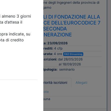
rovincia di
Ordine degli Ingegneri della provincia di
Bergamo
BBLICO
PALI DI FONDAZIONE ALLA
ONDO
LUCE DELL’EUROCODICE 7
DI SECONDA
GENERAZIONE
Data:
23/09/2026
Crediti:
4 cfp
e
Durata:
4 ore
FAD Streaming
Iscrizioni:
dal 28/05/2026
al 18/09/2026
ati
Tipologia:
seminario
Priorità iscrizioni
Allegati
Note
nessuna