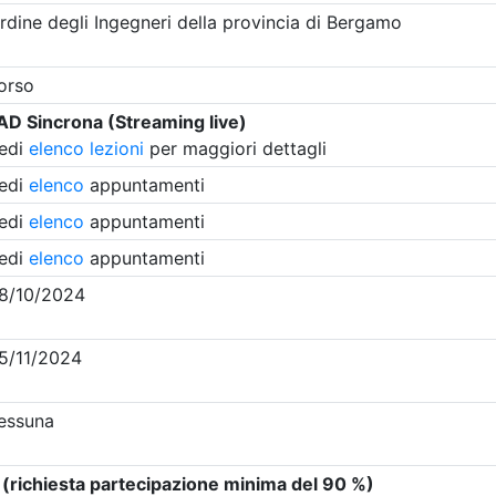
Clicca qui - espandi la sezione dei filtri ricerca eventi
 Eventi in programma dal
8/8/2026
i evento
Dettagli evento