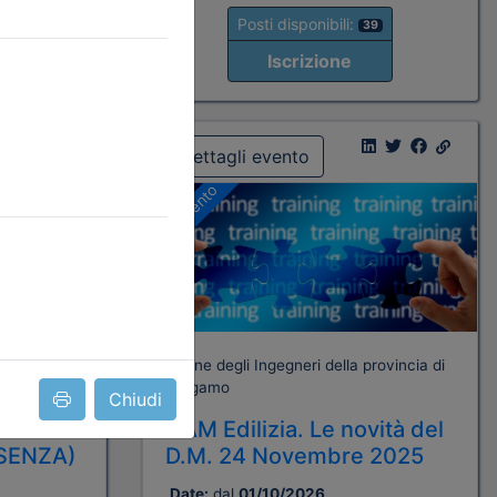
Posti disponibili:
39
Iscrizione
Dettagli evento
A pagamento
rovincia di
Ordine degli Ingegneri della provincia di
Bergamo
Chiudi
CAM Edilizia. Le novità del
SENZA)
D.M. 24 Novembre 2025
Date:
dal
01/10/2026