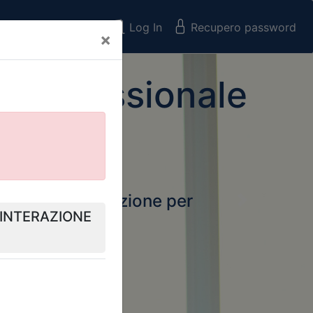
Registrati
Log In
Recupero password
×
 Professionale
rtale della formazione per
Next
 e Collegi
ssionali