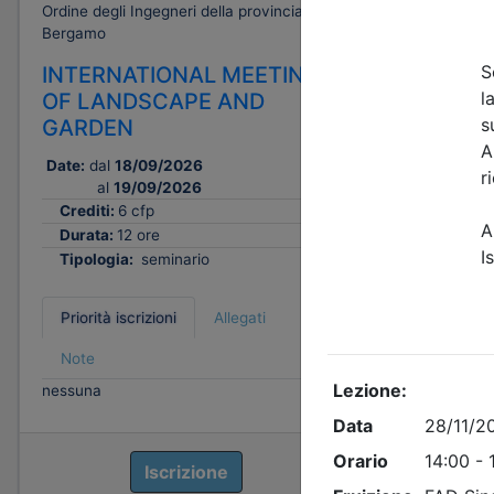
Ordine degli Ingegneri della provincia di
Ordine degli
Bergamo
Bergamo
INTERNATIONAL MEETING
MONTEL
OF LANDSCAPE AND
Data:
18/0
GARDEN
Crediti:
Durata:
Date:
dal
18/09/2026
Tipologi
al
19/09/2026
Crediti:
6 cfp
Durata:
12 ore
Priorità i
Tipologia:
seminario
Note
nessuna
Priorità iscrizioni
Allegati
Note
nessuna
Iscrizione