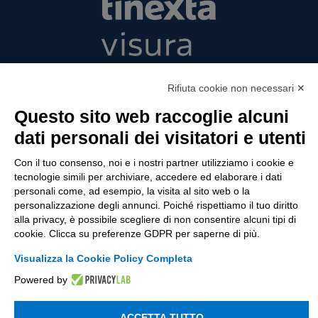
Tinexta Visura SpA
Rifiuta cookie non necessari ✕
Piazzale Flaminio 1/b, 00196 Roma, Italia
Società con Socio Unico
Questo sito web raccoglie alcuni
Società soggetta alla direzione e coordinamento
dati personali dei visitatori e utenti
di Tinexta SpA
P.IVA 05338771008 REA n. 877679
Con il tuo consenso, noi e i nostri partner utilizziamo i cookie e
tecnologie simili per archiviare, accedere ed elaborare i dati
personali come, ad esempio, la visita al sito web o la
personalizzazione degli annunci. Poiché rispettiamo il tuo diritto
UTILITÀ
alla privacy, è possibile scegliere di non consentire alcuni tipi di
cookie. Clicca su preferenze GDPR per saperne di più.
Recupero Password
Verifica attestato di presenza
Visualizza la Cookie Policy Completa
Powered by
POLICIES AND TERMS
Informativa cookie
ACCETTA TUTTO