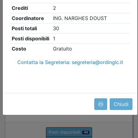
Ingegneri di Lecco
LA CULTURA DELLA SICUREZZA:
CONOSCENZA, COMPETENZA E
QUALIFICAZIONE
Data:
16/09/2026
Crediti:
6 cfp
Durata:
8 ore
Iscrizioni:
dal 05/08/2026 al 10/09/2026
Tipologia:
seminario
Priorità iscrizioni
Allegati
Note
Chiudi
- professionisti appartenenti all'Ordine organizzatore
Posti disponibili:
48