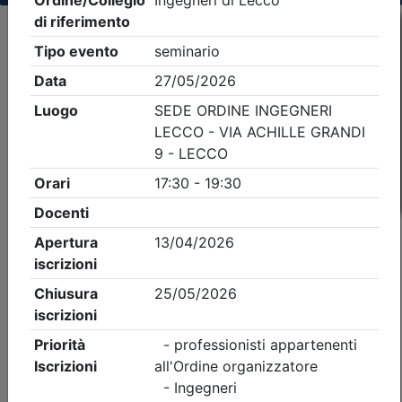
Criteri di ricerca applicati:
- Tipo Ordine/collegio:
Ingegneri
- Ordine:
Lecco
- Eventi in programma dal
6/8/2026
iCal
Feed RSS
Dettagli evento
Gratuito