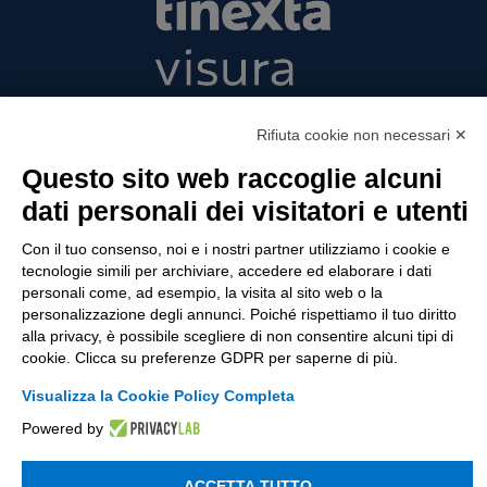
Tinexta Visura SpA
Rifiuta cookie non necessari ✕
Piazzale Flaminio 1/b, 00196 Roma, Italia
Società con Socio Unico
Questo sito web raccoglie alcuni
Società soggetta alla direzione e coordinamento
dati personali dei visitatori e utenti
di Tinexta SpA
P.IVA 05338771008 REA n. 877679
Con il tuo consenso, noi e i nostri partner utilizziamo i cookie e
tecnologie simili per archiviare, accedere ed elaborare i dati
personali come, ad esempio, la visita al sito web o la
personalizzazione degli annunci. Poiché rispettiamo il tuo diritto
UTILITÀ
alla privacy, è possibile scegliere di non consentire alcuni tipi di
cookie. Clicca su preferenze GDPR per saperne di più.
Recupero Password
Verifica attestato di presenza
Visualizza la Cookie Policy Completa
Powered by
POLICIES AND TERMS
Informativa cookie
ACCETTA TUTTO