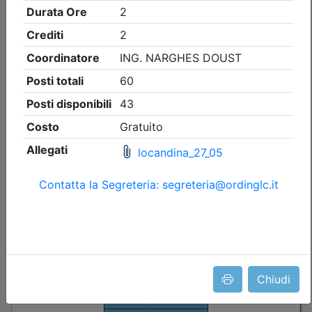
Ingegneri di Lecco
LA CULTURA DELLA SICUREZZA:
CONOSCENZA, COMPETENZA E
QUALIFICAZIONE
Data:
16/09/2026
Crediti:
6 cfp
Durata:
8 ore
Iscrizioni:
dal 05/08/2026 al 10/09/2026
Tipologia:
seminario
Priorità iscrizioni
Allegati
Note
- professionisti appartenenti all'Ordine organizzatore
Chiudi
Posti disponibili:
50