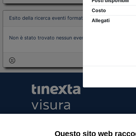
Esito della ricerca eventi formativi
Non è stato trovato nessun evento formativo con i param
Tinexta Visura SpA
Piazzale Flaminio 1/b, 00196 Roma, Italia Soc
Unico
Questo sito web raccog