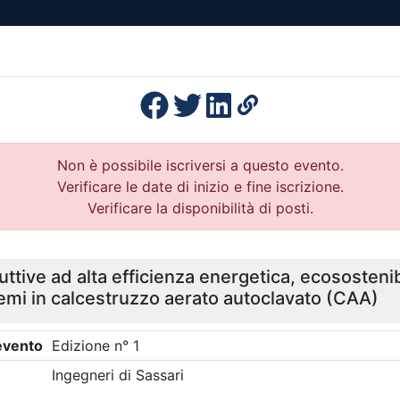
esenza
Formazione
Continua
Il po
Ordini
Profe