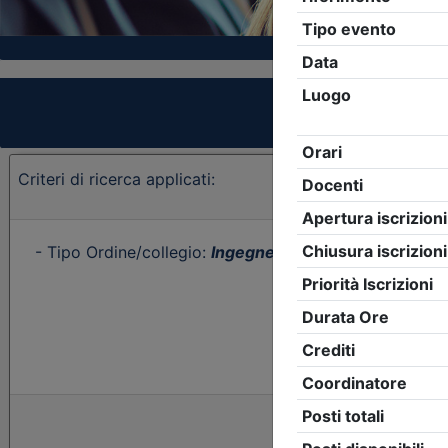
Criteri di ricerca applicati:
- Tipo Ordine/collegio:
Ingegneri
- Ordine:
Sassari
- E