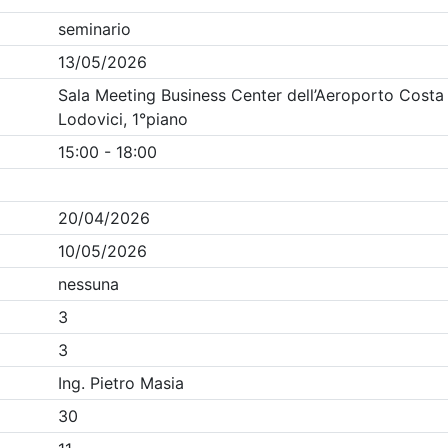
Clicca qui - espandi la sezione dei filtri ricerca eventi
venti in programma dal
8/8/2026
Precedente
1
Successiva
Nessun risultato per i parametri inseriti