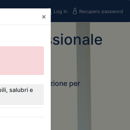
Registrati
Log In
Recupero password
×
 Professionale
rtale della formazione per
Next
 e Collegi
ssionali