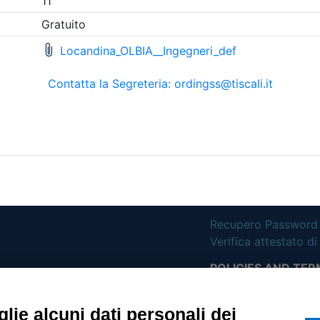
etri di ricerca utilizzati
UTILITÀ
Recupero Password
Verifica attestato d
POLICIES AND TER
ietà con Socio
Informativa cookie
lie alcuni dati personali dei