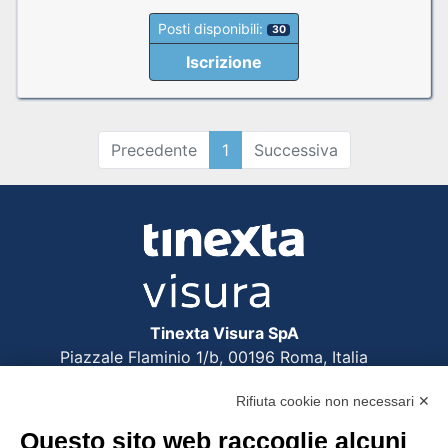
Posti disponibili:
30
Iscrizione
Precedente
1
Successiva
Tinexta Visura SpA
Piazzale Flaminio 1/b, 00196 Roma, Italia
Società con Socio Unico
Rifiuta cookie non necessari ✕
Società soggetta alla direzione e coordinamento
di Tinexta SpA
Questo sito web raccoglie alcuni