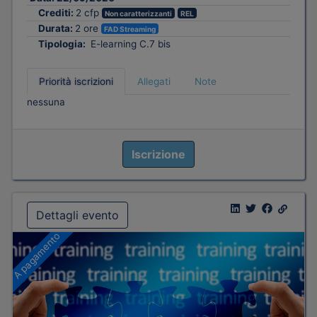
Crediti:
2 cfp
Non caratterizzanti
REL
Durata:
2 ore
FAD Streaming
Tipologia:
E-learning C.7 bis
Priorità iscrizioni
Allegati
Note
nessuna
Iscrizione
Dettagli evento
A pagamento