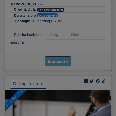
Data:
29/09/2026
Crediti:
2 cfp
Non caratterizzanti
Durata:
2 ore
FAD Streaming
Tipologia:
E-learning C.7 bis
Priorità iscrizioni
Allegati
Note
nessuna
Iscrizione
Dettagli evento
A pagamento