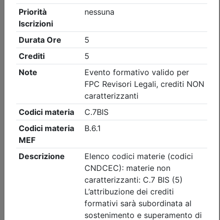
Ordine dei Dottori Commercialisti e degli Esperti Contabili
di Vicenza
Le Pillole dell'Unione 2026 - Verifiche
sindacali dei revisori sugli adeguati
assetti
Data:
02/09/2026
Crediti:
1 cfp
Non caratterizzanti
Durata:
1 ore
FAD Streaming
Tipologia:
E-Learning
Priorità iscrizioni
Allegati
Note