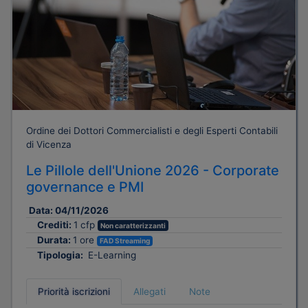
Ordine dei Dottori Commercialisti e degli Esperti Contabili
di Vicenza
Le Pillole dell'Unione 2026 - Corporate
governance e PMI
Data:
04/11/2026
Crediti:
1 cfp
Non caratterizzanti
Durata:
1 ore
FAD Streaming
Tipologia:
E-Learning
Priorità iscrizioni
Allegati
Note