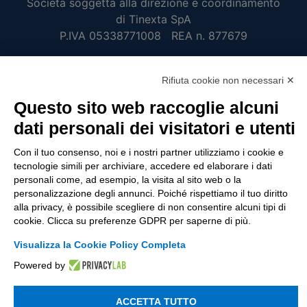
Società soggetta alla direzione e coordinamento
di Tinexta SpA
P.IVA 05338771008 REA n. 877679
Rifiuta cookie non necessari ✕
UTILITÀ
Questo sito web raccoglie alcuni
Recupero Password
dati personali dei visitatori e utenti
Verifica attestato di presenza
Con il tuo consenso, noi e i nostri partner utilizziamo i cookie e
POLICIES AND TERMS
tecnologie simili per archiviare, accedere ed elaborare i dati
personali come, ad esempio, la visita al sito web o la
Informativa cookie
personalizzazione degli annunci. Poiché rispettiamo il tuo diritto
alla privacy, è possibile scegliere di non consentire alcuni tipi di
cookie. Clicca su preferenze GDPR per saperne di più.
© 2003 - 2026 Tinexta Visura S.p.A.
Visura.it
Visualizza la Cookie Policy Completa
Powered by
ACCETTA TUTTO