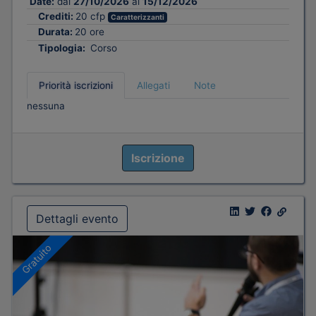
Date:
dal
27/10/2026
al
15/12/2026
Crediti:
20 cfp
Caratterizzanti
Durata:
20 ore
Tipologia:
Corso
Priorità iscrizioni
Allegati
Note
nessuna
Iscrizione
Dettagli evento
Gratuito