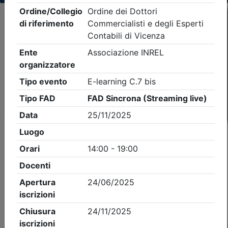
Criteri di ricerca applicati:
- Tipo Ordine/collegio:
Dott. Comm. E.C.
- Ordine:
Vicenza
- Eventi in programma dal
8/8/2026
iCal
Feed RSS
Dettagli evento
Gratuito