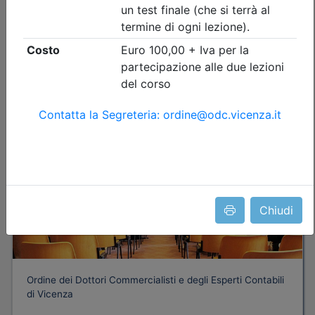
nessuna
Iscrizione
Dettagli evento
Gratuito
Chiudi
Ordine dei Dottori Commercialisti e degli Esperti Contabili
di Vicenza