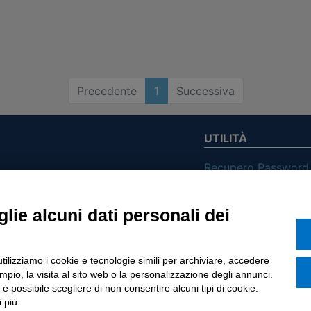
Precedente
1
Successiva
UTILITÀ
Recupero Password
Verifica attestato d
POLICIES AND TER
lie alcuni dati personali dei
ietà con Socio
Informativa cookie
utilizziamo i cookie e tecnologie simili per archiviare, accedere
o di Tinexta SpA
pio, la visita al sito web o la personalizzazione degli annunci.
, è possibile scegliere di non consentire alcuni tipi di cookie.
 più.