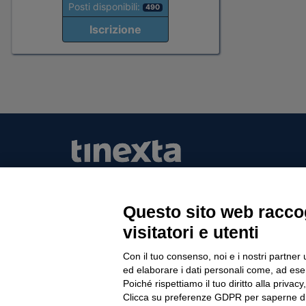
Posti disponibili:
490
Iscrizione
Questo sito web raccog
Tinexta Visura SpA
visitatori e utenti
Piazzale Flaminio 1/b, 00196 Roma, Italia Soc
Unico
Con il tuo consenso, noi e i nostri partner 
Società soggetta alla direzione e coordinament
ed elaborare i dati personali come, ad esem
P.IVA 05338771008 REA n. 877679
Poiché rispettiamo il tuo diritto alla privacy
Clicca su preferenze GDPR per saperne di