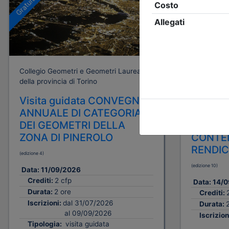
Gratuito
Gratuito
Collegio Geometri e Geometri Laureati
Collegio Ge
della provincia di Torino
della provin
Visita guidata CONVEGNO
APPUN
ANNUALE DI CATEGORIA
L'AMMI
DEI GEOMETRI DELLA
CONDOM
ZONA DI PINEROLO
CONTEN
RENDI
(edizione 4)
(edizione 10)
Data:
11/09/2026
Crediti:
2 cfp
Data:
14/0
Durata:
2 ore
Crediti:
Iscrizioni:
dal 31/07/2026
Durata:
al 09/09/2026
Iscrizion
Tipologia:
visita guidata