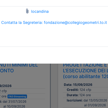
A pagamento
ometri e Geometri Laureati
Collegio Geometri e Geometri
cia di Torino
della provincia di Torino
TAMENTO CON
CORSO DI FORMAZ
NISTRATORE DI
PER COORDINATOR
INIO - I
SICUREZZA PER LA
UTI MINIMI DEL
PROGETTAZIONE E
CONTO
L'ESECUZIONE DEI 
(corso abilitante 12
Data:
15/09/2026
9/2026
Crediti:
124 cfp
2 cfp
Durata:
124 ore
2 ore
FAD Streaming
Iscrizioni:
dal 13/05/2026
i:
dal 31/07/2026
al 01/09/2026
al 10/09/2026