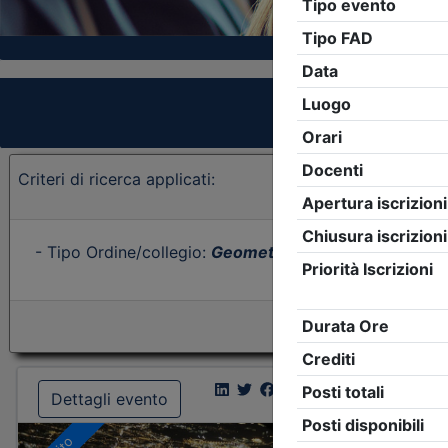
Criteri di ricerca applicati:
- Tipo Ordine/collegio:
Geometri
- Ordine:
Torino
- Ev
Dettagli evento
Dettagl