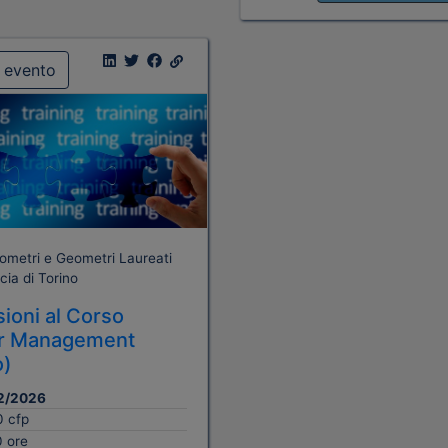
i evento
ometri e Geometri Laureati
cia di Torino
ioni al Corso
er Management
o)
2/2026
0 cfp
0 ore