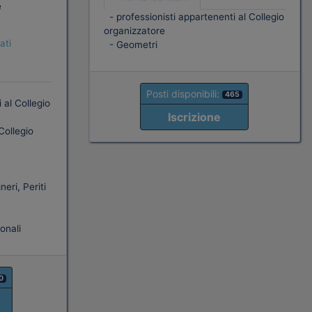
e
- professionisti appartenenti al Collegio
organizzatore
ati
- Geometri
Posti disponibili:
465
 al Collegio
Iscrizione
Collegio
eri, Periti
onali
0