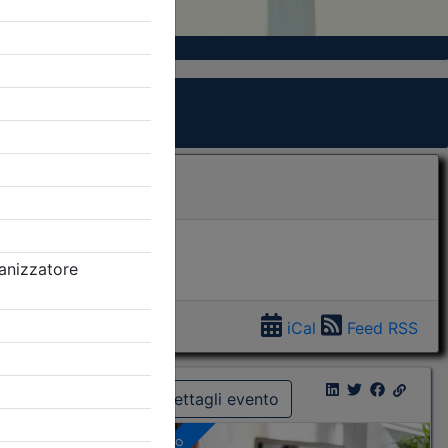
iCal
Feed RSS
Dettagli evento