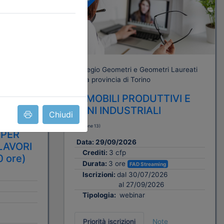
Gratuito
 Laureati
Collegio Geometri e Geometri Laureati
della provincia di Torino
IONE
IMMOBILI PRODUTTIVI E
I DELLA
BENI INDUSTRIALI
Chiudi
(edizione 13)
 PER
Data:
29/09/2026
LAVORI
Crediti:
3 cfp
0 ore)
Durata:
3 ore
FAD Streaming
Iscrizioni:
dal 30/07/2026
al 27/09/2026
Tipologia:
webinar
Priorità iscrizioni
Note