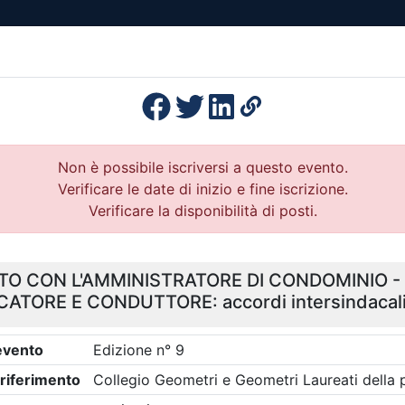
esenza
Formazione
Continua
Il po
Ordini
Profe