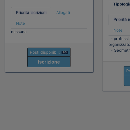
Tipologi
Priorità iscrizioni
Allegati
Priorità i
Note
Note
nessuna
- professio
organizzato
- Geometr
Posti disponibili:
95
Iscrizione
Po