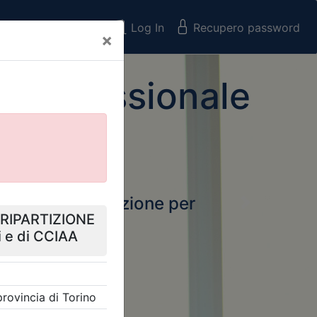
Registrati
Log In
Recupero password
×
 Professionale
rtale della formazione per
Next
 e Collegi
ssionali