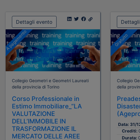
Dettagli evento
Dettagl
A pagamento
Gratuito
Collegio Geometri e Geometri Laureati
Collegio Ge
della provincia di Torino
della provin
Corso Professionale in
Preades
Estimo Immobiliare_“LA
Disast
VALUTAZIONE
(Agepr
DELL’IMMOBILE IN
Data:
31/1
TRASFORMAZIONE IL
Crediti:
MERCATO DELLE AREE
Durata: