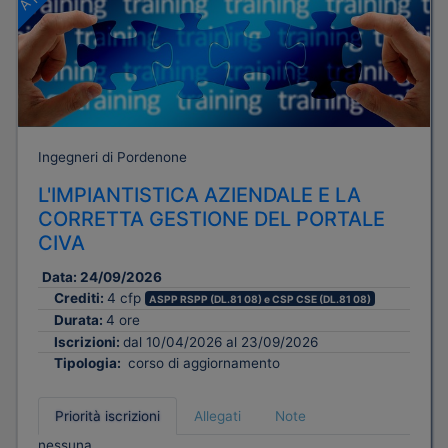
Ingegneri di Pordenone
L'IMPIANTISTICA AZIENDALE E LA
CORRETTA GESTIONE DEL PORTALE
CIVA
Data:
24/09/2026
Crediti:
4 cfp
ASPP RSPP (DL.81 08) e CSP CSE (DL.81 08)
Durata:
4 ore
Iscrizioni:
dal 10/04/2026 al 23/09/2026
Tipologia:
corso di aggiornamento
Priorità iscrizioni
Allegati
Note
nessuna