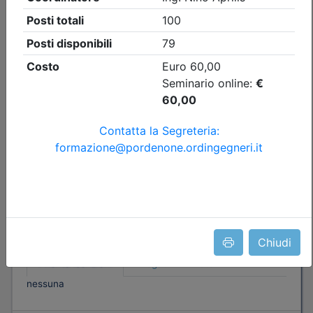
Ingegneri di Pordenone
UNI 9795 dicembre 2021 e il nuovo TR
11924 su interfacce di comando del
sistema IRAI verso i sistemi di
protezione antincendio, UNI 11988:
2025 la nuova norma sui sistemi EVAC
Data:
16/09/2026
Crediti:
4 cfp
DL.139-06 DM.5-8-2011
Durata:
4 ore
FAD Streaming
Iscrizioni:
dal 10/06/2026 al 15/09/2026
Tipologia:
corso di aggiornamento
Chiudi
Priorità iscrizioni
Allegati
Note
nessuna