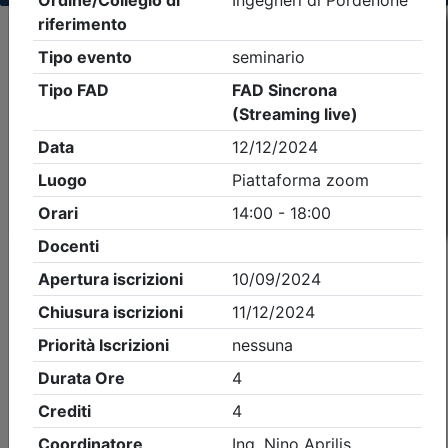
Criteri di ricerca applicati:
- Tipo Ordine/collegio:
Ingegneri
- Ordine:
Pordenone
- Eventi in programma dal
8/8/2026
iCal
Feed RSS
Dettagli evento
A pagamento