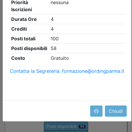
Ingegneri di Parma
EUROCODICE 8 (2ª GEN): IL FUTURO
DELL’INGEGNERIA ANTISISMICA CON
ISOLAMENTO E DISSIPAZIONE
Data:
11/09/2026
Crediti:
3 cfp
Durata:
3 ore
Iscrizioni:
dal 04/08/2026 al 08/09/2026
Tipologia:
seminario
Priorità iscrizioni
Note
nessuna
Chiudi
Posti disponibili:
56