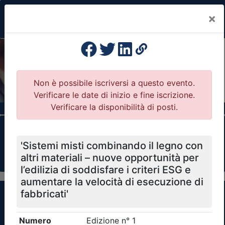
×
Previous
Nex
Formazione Professionale Continua
Il portale della formazione per Ordini e
Collegi Professionali
Clicca qui - espandi la sezione dei filtri ricerca
eventi