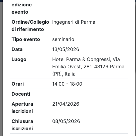
Criteri di ricerca applicati:
- Tipo Ordine/collegio:
Ingegneri
- Ordine:
Parma
- Eventi in programma dal
10/8/2026
iCal
Feed RSS
Dettagli evento
Gratuito