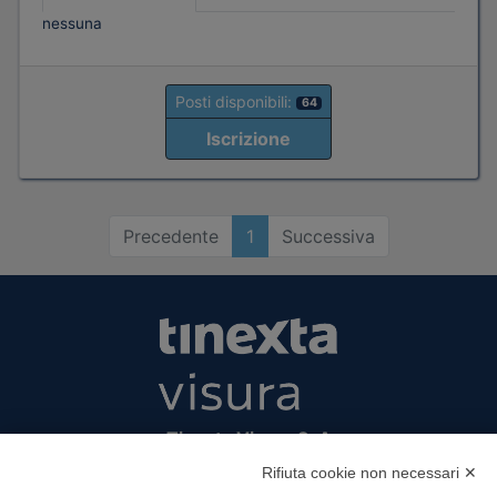
nessuna
Posti disponibili:
64
Iscrizione
Precedente
1
Successiva
Tinexta Visura SpA
Piazzale Flaminio 1/b, 00196 Roma, Italia
Rifiuta cookie non necessari ✕
Società con Socio Unico