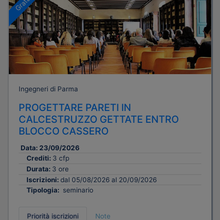
Gratuito
Ingegneri di Parma
PROGETTARE PARETI IN
CALCESTRUZZO GETTATE ENTRO
BLOCCO CASSERO
Data:
23/09/2026
Crediti:
3 cfp
Durata:
3 ore
Iscrizioni:
dal 05/08/2026 al 20/09/2026
Tipologia:
seminario
Priorità iscrizioni
Note