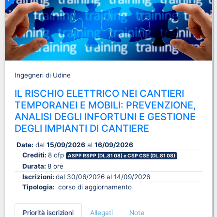
Ingegneri di Udine
IL RISCHIO ELETTRICO NEI CANTIERI
TEMPORANEI E MOBILI: PREVENZIONE,
ANALISI DEGLI INFORTUNI E GESTIONE
DEGLI IMPIANTI DI CANTIERE
Date:
dal
15/09/2026
al
16/09/2026
Crediti:
8 cfp
ASPP RSPP (DL.81 08) e CSP CSE (DL.81 08)
Durata:
8 ore
Iscrizioni:
dal 30/06/2026 al 14/09/2026
Tipologia:
corso di aggiornamento
Priorità iscrizioni
Allegati
Note