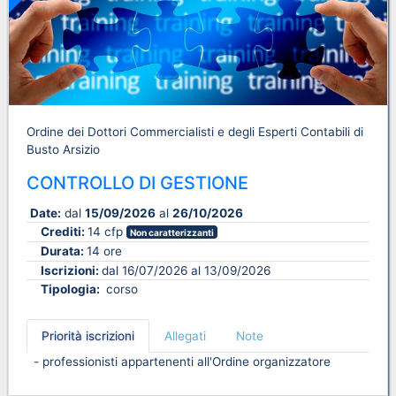
Ordine dei Dottori Commercialisti e degli Esperti Contabili di
Busto Arsizio
CONTROLLO DI GESTIONE
Date:
dal
15/09/2026
al
26/10/2026
Crediti:
14 cfp
Non caratterizzanti
Durata:
14 ore
Iscrizioni:
dal 16/07/2026 al 13/09/2026
Tipologia:
corso
Priorità iscrizioni
Allegati
Note
- professionisti appartenenti all'Ordine organizzatore