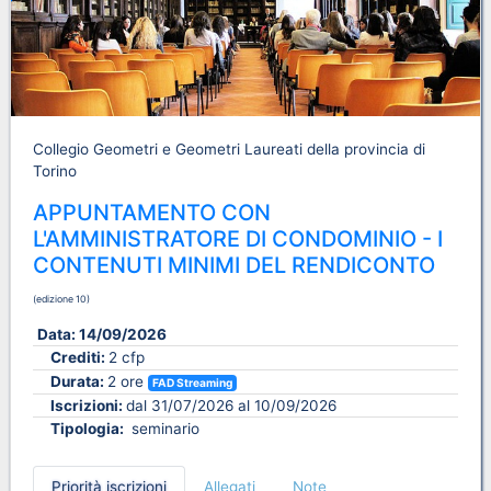
Collegio Geometri e Geometri Laureati della provincia di
Torino
APPUNTAMENTO CON
L'AMMINISTRATORE DI CONDOMINIO - I
CONTENUTI MINIMI DEL RENDICONTO
(edizione 10)
Data:
14/09/2026
Crediti:
2 cfp
Durata:
2 ore
FAD Streaming
Iscrizioni:
dal 31/07/2026 al 10/09/2026
Tipologia:
seminario
Priorità iscrizioni
Allegati
Note