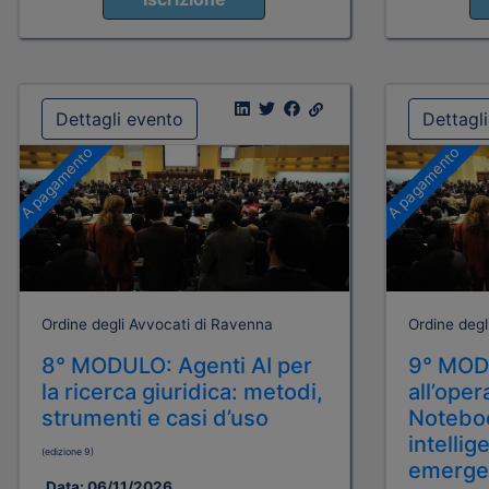
Dettagli evento
Dettagl
A pagamento
A pagamento
Ordine degli Avvocati di Ravenna
Ordine degl
8° MODULO: Agenti AI per
9° MODU
la ricerca giuridica: metodi,
all’oper
strumenti e casi d’uso
Notebo
intellig
(edizione 9)
emerge
Data:
06/11/2026