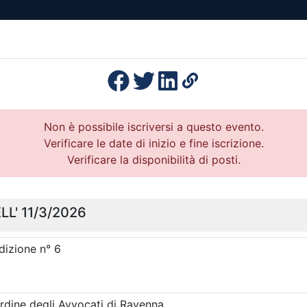
esenza
Formazione
Continua
Il po
Ordini
Profe