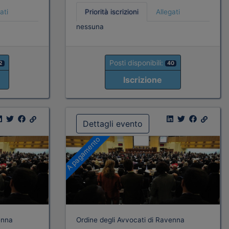
ati
Priorità iscrizioni
Allegati
nessuna
Posti disponibili:
2
40
Iscrizione
Dettagli evento
A pagamento
enna
Ordine degli Avvocati di Ravenna