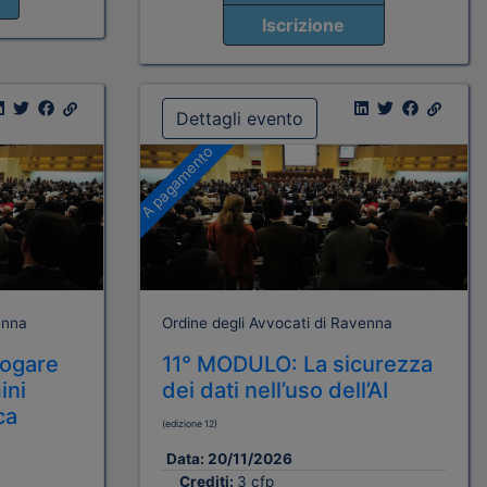
Iscrizione
Dettagli evento
A pagamento
enna
Ordine degli Avvocati di Ravenna
rogare
11° MODULO: La sicurezza
ini
dei dati nell’uso dell’AI
ca
(edizione 12)
Data:
20/11/2026
Crediti:
3 cfp