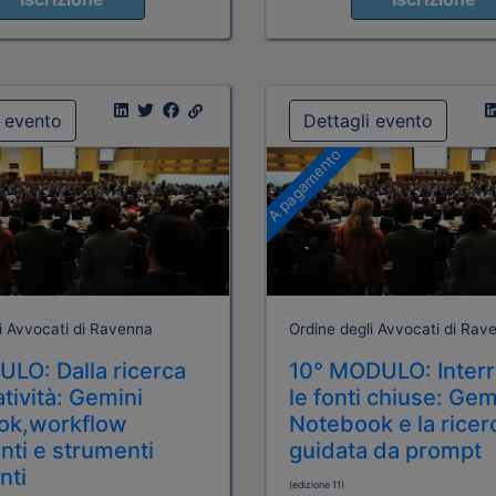
i evento
Dettagli evento
A pagamento
i Avvocati di Ravenna
Ordine degli Avvocati di Rav
LO: Dalla ricerca
10° MODULO: Inter
atività: Gemini
le fonti chiuse: Gem
ok,workflow
Notebook e la ricer
enti e strumenti
guidata da prompt
nti
(edizione 11)