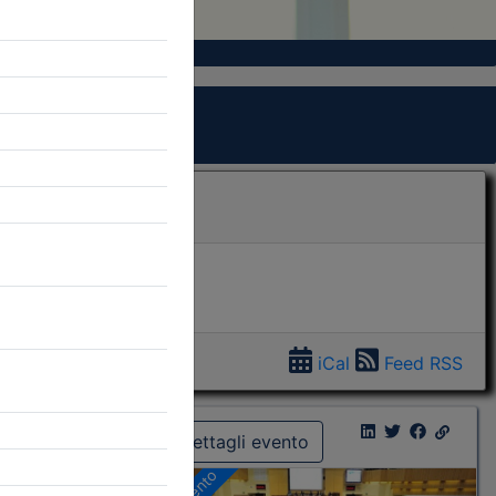
iCal
Feed RSS
Dettagli evento