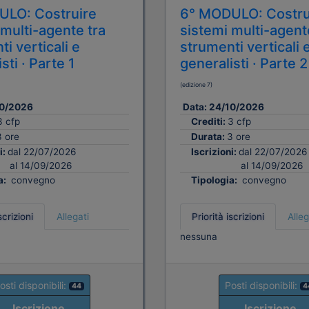
ULO: Costruire
6° MODULO: Costru
 multi-agente tra
sistemi multi-agent
i verticali e
strumenti verticali 
sti · Parte 1
generalisti · Parte 2
(edizione 7)
0/2026
Data:
24/10/2026
3 cfp
Crediti:
3 cfp
3 ore
Durata:
3 ore
i:
dal 22/07/2026
Iscrizioni:
dal 22/07/2026
al 14/09/2026
al 14/09/2026
a:
convegno
Tipologia:
convegno
scrizioni
Allegati
Priorità iscrizioni
Alleg
nessuna
osti disponibili:
Posti disponibili:
44
4
Iscrizione
Iscrizione