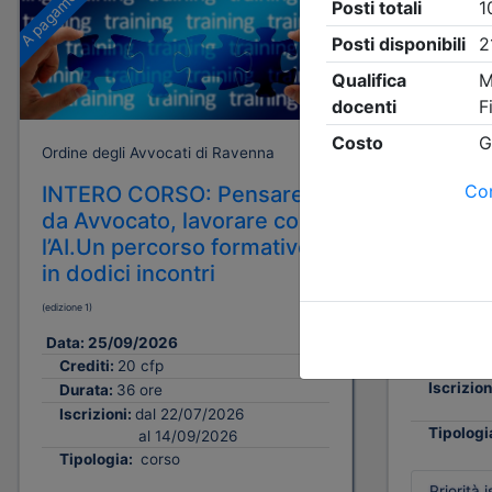
A pagamento
A pagamento
Ordine degli Avvocati di Ravenna
Ordine degl
INTERO CORSO: Pensare
1° MOD
da Avvocato, lavorare con
giuridi
l’AI.Un percorso formativo
ausilio d
in dodici incontri
(edizione 2)
(edizione 1)
Data:
25/
Crediti:
Data:
25/09/2026
Durata:
Crediti:
20 cfp
Iscrizion
Durata:
36 ore
Iscrizioni:
dal 22/07/2026
Tipologi
al 14/09/2026
Tipologia:
corso
Priorità i