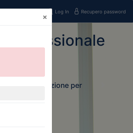
Registrati
Log In
Recupero password
×
 Professionale
rtale della formazione per
Next
 e Collegi
ssionali