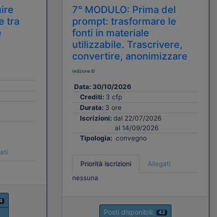
ire
7° MODULO: Prima del
e tra
prompt: trasformare le
e
fonti in materiale
utilizzabile. Trascrivere,
convertire, anonimizzare
(edizione 8)
Data:
30/10/2026
Crediti:
3 cfp
Durata:
3 ore
Iscrizioni:
dal 22/07/2026
al 14/09/2026
Tipologia:
convegno
ati
Priorità iscrizioni
Allegati
nessuna
4
Posti disponibili:
43