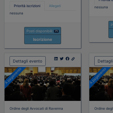
Priorità iscrizioni
Allegati
nessuna
nessuna
P
Posti disponibili:
71
Iscrizione
Dettagli evento
Dettagl
A pagamento
A pagamento
Ordine degli Avvocati di Ravenna
Ordine degl