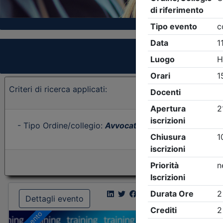
Criteri di ricerca applicati:
- Tipo Ordine/collegio:
Avvocati
- Ordine:
Ravenna
- E
Dettagli evento
Dettagl