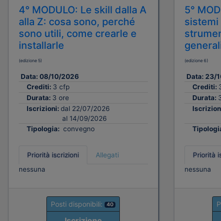
4° MODULO: Le skill dalla A
5° MOD
alla Z: cosa sono, perché
sistemi
sono utili, come crearle e
strument
installarle
generali
(edizione 5)
(edizione 6)
Data:
08/10/2026
Data:
23/1
Crediti:
3 cfp
Crediti:
Durata:
3 ore
Durata:
Iscrizioni:
dal 22/07/2026
Iscrizion
al 14/09/2026
Tipologia:
convegno
Tipologi
Priorità iscrizioni
Allegati
Priorità i
nessuna
nessuna
Posti disponibili:
P
40
Iscrizione