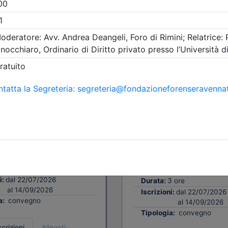
A pagamento
i Avvocati di Ravenna
Ordine degli Avvocati di Rav
ULO: Ricerca
2° MODULO: Colloq
ca avanzata con
con i sistemi di IA:
ell’AI
suggerimenti pratic
costruire i prompt l
(edizione 3)
09/2026
3 cfp
Data:
29/09/2026
3 ore
Crediti:
3 cfp
i:
dal 22/07/2026
Durata:
3 ore
al 14/09/2026
Iscrizioni:
dal 22/07/2026
a:
convegno
al 14/09/2026
Tipologia:
convegno
scrizioni
Allegati