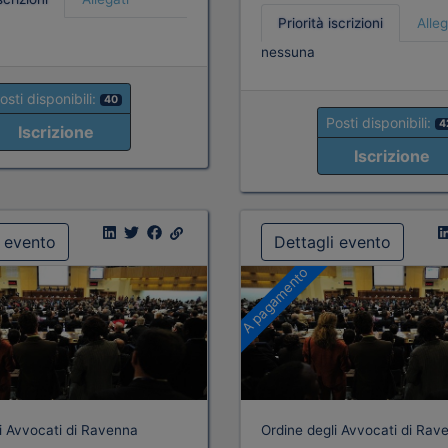
Priorità iscrizioni
Alleg
nessuna
osti disponibili:
40
Posti disponibili:
4
Iscrizione
Iscrizione
i evento
Dettagli evento
A pagamento
i Avvocati di Ravenna
Ordine degli Avvocati di Rav