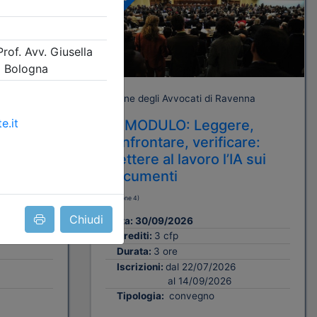
A pagamento
enna
Ordine degli Avvocati di Ravenna
uiare
3° MODULO: Leggere,
 metodi e
confrontare, verificare:
i per
mettere al lavoro l’IA sui
egali
documenti
(edizione 4)
Chiudi
Data:
30/09/2026
Crediti:
3 cfp
Durata:
3 ore
Iscrizioni:
dal 22/07/2026
al 14/09/2026
Tipologia:
convegno