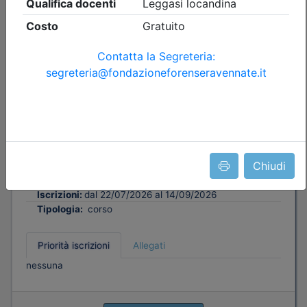
Ordine degli Avvocati di Ravenna
INTERO CORSO: Pensare da Avvocato,
lavorare con l’AI.Un percorso formativo
in dodici incontri
(edizione 1)
Data:
25/09/2026
Crediti:
20 cfp
Chiudi
Durata:
36 ore
Iscrizioni:
dal 22/07/2026 al 14/09/2026
Tipologia:
corso
Priorità iscrizioni
Allegati
nessuna