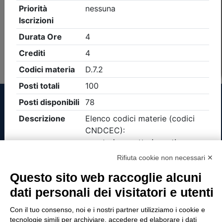
Non è stato trovato nessun evento formativo con i
parametri di ricerca utilizzati
Tinexta Visura SpA
Rifiuta cookie non necessari ✕
Piazzale Flaminio 1/b, 00196 Roma, Italia
Questo sito web raccoglie alcuni
Società con Socio Unico
dati personali dei visitatori e utenti
Società soggetta alla direzione e coordinamento
di Tinexta SpA
Con il tuo consenso, noi e i nostri partner utilizziamo i cookie e
P.IVA 05338771008 REA n. 877679
tecnologie simili per archiviare, accedere ed elaborare i dati