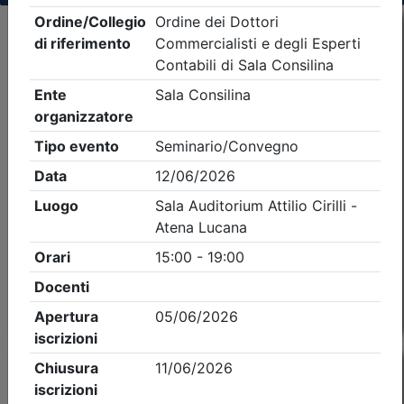
Criteri di ricerca applicati:
- Tipo Ordine/collegio:
Dott. Comm. E.C.
- Ordine:
Sala Consilina
- Eventi in programma dal
7/8/2026
Precedente
1
Successiva
Nessun risultato per i parametri inseriti
Esito della ricerca eventi formativi