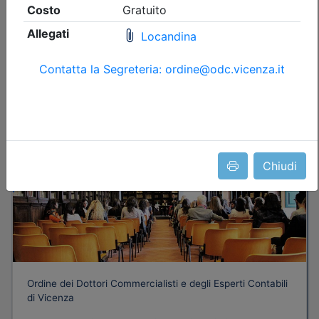
nessuna
Iscrizione
Dettagli evento
Gratuito
Chiudi
Ordine dei Dottori Commercialisti e degli Esperti Contabili
di Vicenza