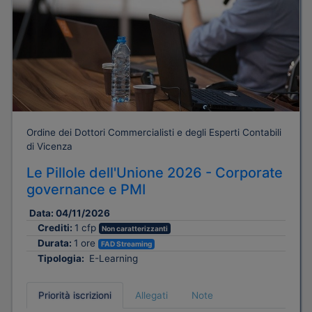
Ordine dei Dottori Commercialisti e degli Esperti Contabili
di Vicenza
Le Pillole dell'Unione 2026 - Corporate
governance e PMI
Data:
04/11/2026
Crediti:
1 cfp
Non caratterizzanti
Durata:
1 ore
FAD Streaming
Tipologia:
E-Learning
Priorità iscrizioni
Allegati
Note