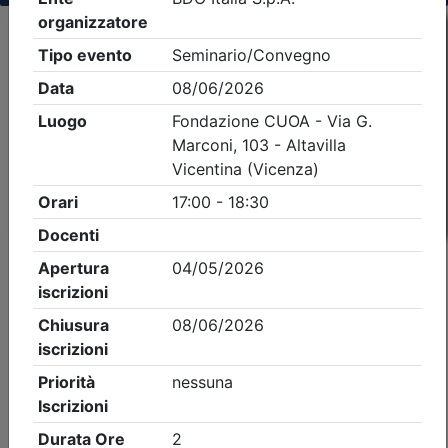
Criteri di ricerca applicati:
- Tipo Ordine/collegio:
Dott. Comm. E.C.
- Ordine:
Vicenza
- Eventi in programma dal
7/8/2026
iCal
Feed RSS
Dettagli evento
Gratuito