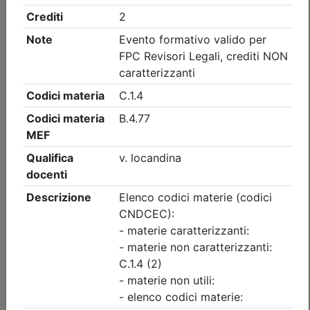
Ordine dei Dottori Commercialisti e degli Esperti Contabili
di Vicenza
Le Pillole dell'Unione 2026 - Verifiche
sindacali dei revisori sugli adeguati
assetti
Data:
02/09/2026
Crediti:
1 cfp
Non caratterizzanti
Durata:
1 ore
FAD Streaming
Tipologia:
E-Learning
Priorità iscrizioni
Allegati
Note