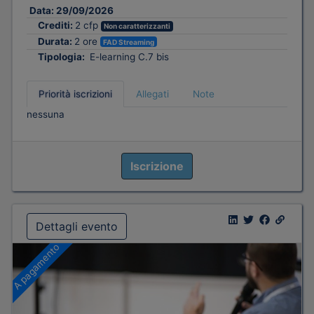
Data:
29/09/2026
Crediti:
2 cfp
Non caratterizzanti
Durata:
2 ore
FAD Streaming
Tipologia:
E-learning C.7 bis
Priorità iscrizioni
Allegati
Note
nessuna
Iscrizione
Dettagli evento
A pagamento