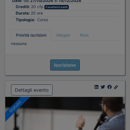
Date:
dal
27/10/2026
al
15/12/2026
Crediti:
20 cfp
Caratterizzanti
Durata:
20 ore
Tipologia:
Corso
Priorità iscrizioni
Allegati
Note
nessuna
Iscrizione
Dettagli evento
Gratuito