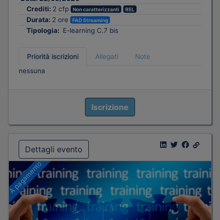
Crediti:
2 cfp
Non caratterizzanti
REL
Durata:
2 ore
FAD Streaming
Tipologia:
E-learning C.7 bis
Priorità iscrizioni
Allegati
Note
nessuna
Iscrizione
Dettagli evento
A pagamento