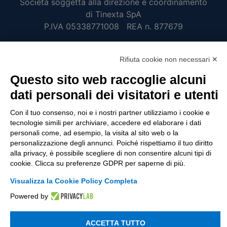
Società soggetta alla direzione e coordinamento
di Tinexta SpA
P.IVA 05338771008 REA n. 877679
Rifiuta cookie non necessari ✕
UTILITÀ
Questo sito web raccoglie alcuni
Recupero Password
dati personali dei visitatori e utenti
Verifica attestato di presenza
Con il tuo consenso, noi e i nostri partner utilizziamo i cookie e
POLICIES AND TERMS
tecnologie simili per archiviare, accedere ed elaborare i dati
personali come, ad esempio, la visita al sito web o la
Informativa cookie
personalizzazione degli annunci. Poiché rispettiamo il tuo diritto
alla privacy, è possibile scegliere di non consentire alcuni tipi di
cookie. Clicca su preferenze GDPR per saperne di più.
© 2003 - 2026 Tinexta Visura S.p.A.
Visura.it
Visualizza la Cookie Policy Completa
Powered by
ACCETTA TUTTO