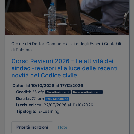
Ordine dei Dottori Commercialisti e degli Esperti Contabili
di Palermo
Corso Revisori 2026 - Le attività dei
sindaci-revisori alla luce delle recenti
novità del Codice civile
Date:
dal
19/10/2026
al
17/12/2026
Crediti:
25 cfp
Caratterizzanti
Non caratterizzanti
Durata:
25 ore
FAD Streaming
Iscrizioni:
dal 22/07/2026 al 11/10/2026
Tipologia:
E-Learning
Priorità iscrizioni
Note