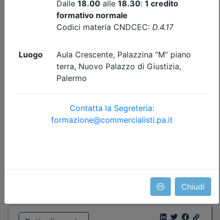
Corso base su Accertamento e
Contenzioso 2026
Date:
dal
15/09/2026
al
07/10/2026
Crediti:
8 cfp
Durata:
8 ore
FAD Streaming
Iscrizioni:
dal 14/07/2026 al 15/09/2026
Tipologia:
E-Learning
Priorità iscrizioni
Allegati
Note
nessuna
Posti disponibili:
2638
Iscrizione
Chiudi