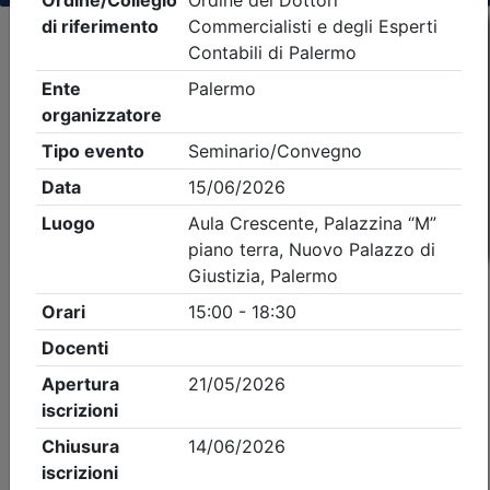
Criteri di ricerca applicati:
- Tipo Ordine/collegio:
Dott. Comm. E.C.
- Ordine:
Palermo
- Eventi in programma dal
7/8/2026
iCal
Feed RSS
Dettagli evento
Gratuito