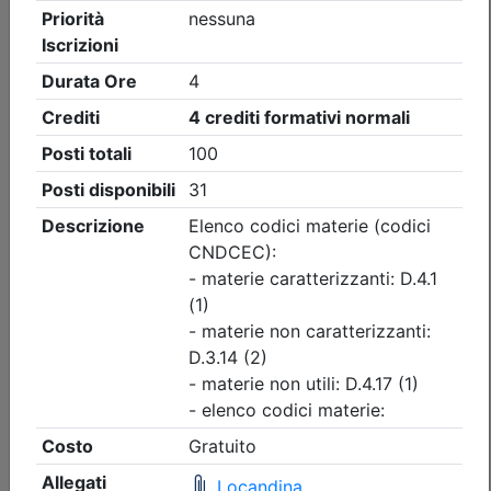
Ordine dei Dottori Commercialisti e degli Esperti Contabili
di Palermo
La riscossione come leva strategica
per gli enti locali
Data:
14/09/2026
Crediti:
4 cfp
Non caratterizzanti
REL
Durata:
4 ore
Iscrizioni:
dal 27/07/2026 al 14/09/2026
Tipologia:
Seminario/Convegno
Priorità iscrizioni
Allegati
Note
nessuna
Posti disponibili:
80