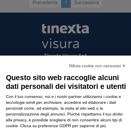
Precedente
1
Successiva
Tinexta Visura SpA
Piazzale Flaminio 1/b, 00196 Roma, Italia
Rifiuta cookie non necessari ✕
Società con Socio Unico
Questo sito web raccoglie alcuni
Società soggetta alla direzione e coordinamento
di Tinexta SpA
dati personali dei visitatori e utenti
P.IVA 05338771008 REA n. 877679
Con il tuo consenso, noi e i nostri partner utilizziamo i cookie e
tecnologie simili per archiviare, accedere ed elaborare i dati
personali come, ad esempio, la visita al sito web o la
UTILITÀ
personalizzazione degli annunci. Poiché rispettiamo il tuo diritto
alla privacy, è possibile scegliere di non consentire alcuni tipi di
Recupero Password
cookie. Clicca su preferenze GDPR per saperne di più.
Verifica attestato di presenza