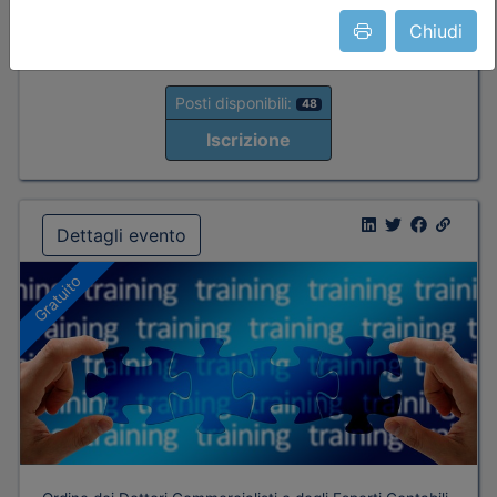
nessuna
Chiudi
Posti disponibili:
48
Iscrizione
Dettagli evento
Gratuito