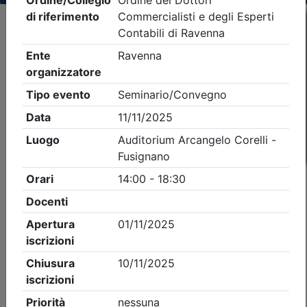
Criteri di ricerca applicati:
- Tipo Ordine/collegio:
Dott. Comm. E.C.
- Ordine:
Ravenna
- Eventi in programma dal
8/8/2026
iCal
Feed RSS
Dettagli evento
Gratuito