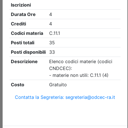
Ordine dei Dottori Commercialisti e degli Esperti Contabili
di Ravenna
La collaborazione tra Istituzioni per il
benessere dei cittadini e per lo
sviluppo delle Comunità
Data:
21/09/2026
Crediti:
3 cfp
Non caratterizzanti
Durata:
3 ore
Iscrizioni:
dal 06/08/2026 al 17/09/2026
Tipologia:
Attività formativa C.7 bis
Priorità iscrizioni
Allegati
Note