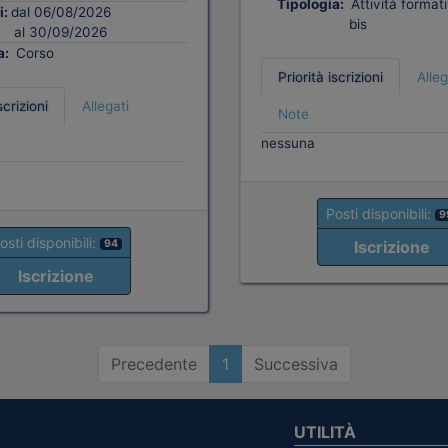
Tipologia:
Attività format
i:
dal 06/08/2026
bis
al 30/09/2026
a:
Corso
Priorità iscrizioni
Alleg
scrizioni
Allegati
Note
nessuna
Posti disponibili:
9
osti disponibili:
Iscrizione
94
Iscrizione
Precedente
1
Successiva
UTILITÀ