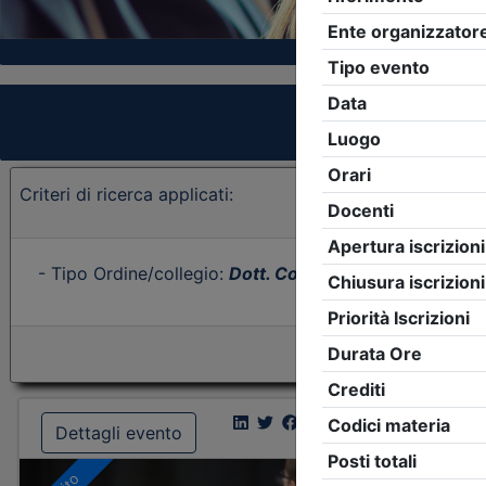
Criteri di ricerca applicati:
- Tipo Ordine/collegio:
Dott. Comm. E.C.
- Ordine:
Ra
Dettagli evento
Dettagl