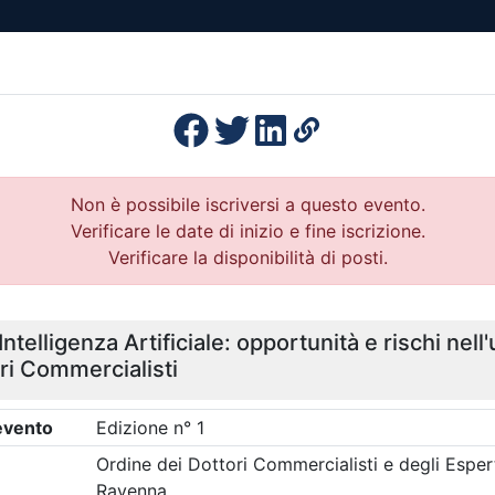
esenza
Formazione
Continua
Il po
Ordini
Profe