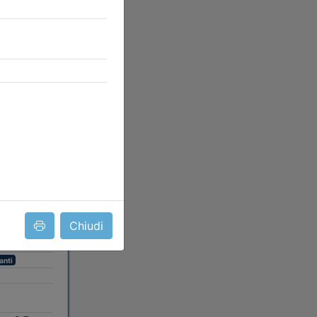
isti e degli
 e i
 di
Chiudi
anti