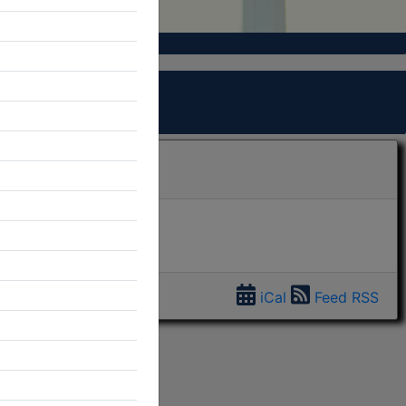
iCal
Feed RSS