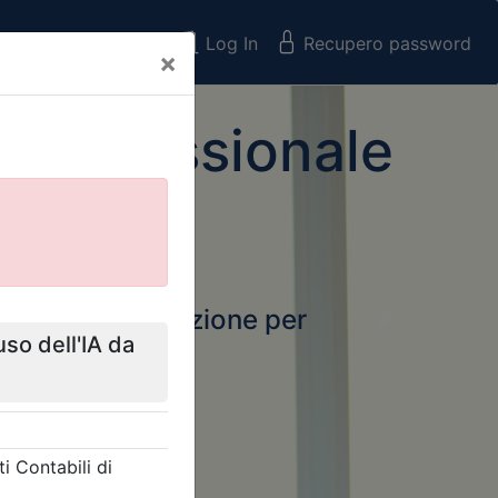
Registrati
Log In
Recupero password
×
 Professionale
rtale della formazione per
Next
 e Collegi
ssionali