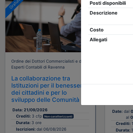
Gratuito
Gratuito
Ordine dei 
Esperti Con
La Revi
Ordine dei Dottori Commercialisti e degli
pratica
Esperti Contabili di Ravenna
lavoro c
La collaborazione tra
del data
Istituzioni per il benessere
accettaz
dei cittadini e per lo
all'emis
sviluppo delle Comunità
relazion
Data:
21/09/2026
Date:
dal
0
Crediti:
3 cfp
Non caratterizzanti
al
0
Durata:
3 ore
Crediti:
Iscrizioni:
dal 06/08/2026
Durata: