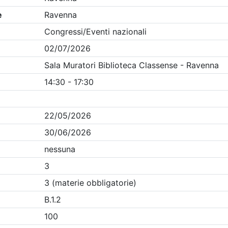
Clicca qui - espandi la sezione dei filtri ricerca eventi
venna
- Eventi in programma dal
9/8/2026
i evento
Dettagli evento