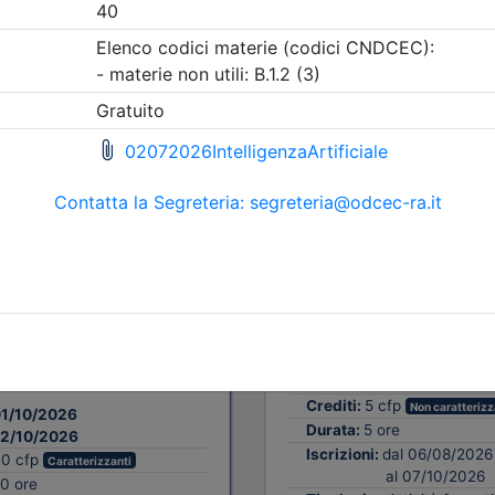
A pagamento
Dottori Commercialisti e degli
tabili di Ravenna
sione Legale in
Ordine dei Dottori Commercial
 - Procedure di
Esperti Contabili di Ravenna
on utilizzo dell'AI e
Le verifiche di cassa
base - Dalla fase di
controlli dell'organo
ione dell'incarico
Revisione
sione della
e di revisione
Data:
09/10/2026
Crediti:
5 cfp
Non caratterizz
1/10/2026
Durata:
5 ore
2/10/2026
Iscrizioni:
dal 06/08/2026
10 cfp
Caratterizzanti
al 07/10/2026
10 ore