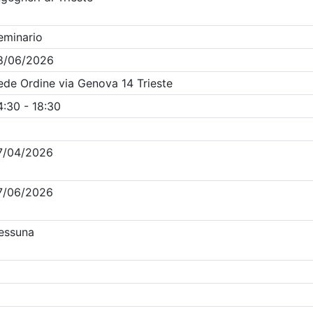
Clicca qui - espandi la sezione dei filtri ricerca eventi
venti in programma dal
8/8/2026
Precedente
1
Successiva
Nessun risultato per i parametri inseriti