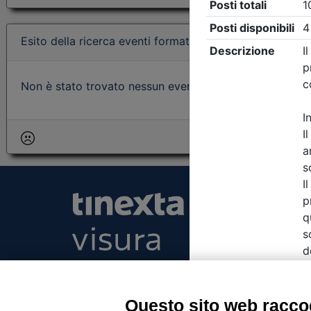
Esito della ricerca eventi formativi
Non è stato trovato nessun evento formativo con i param
Tinexta Visura SpA
Piazzale Flaminio 1/b, 00196 Roma, Italia Soc
Unico
Questo sito web raccog