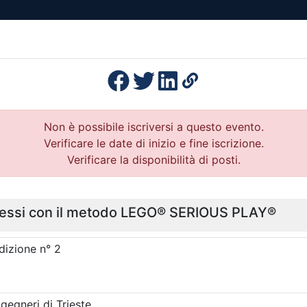
esenza
Formazione
Continua
Il po
Ordini
Profe