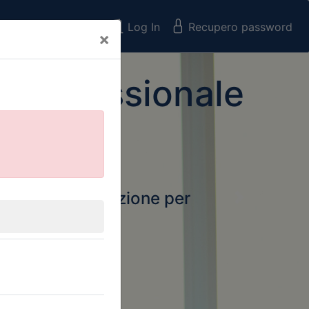
Registrati
Log In
Recupero password
×
 Professionale
rtale della formazione per
Next
 e Collegi
ssionali