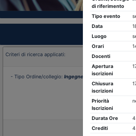
Criteri di ricerca applicati:
- Tipo Ordine/collegio:
Ingegneri
- Ordine:
Trieste
- E