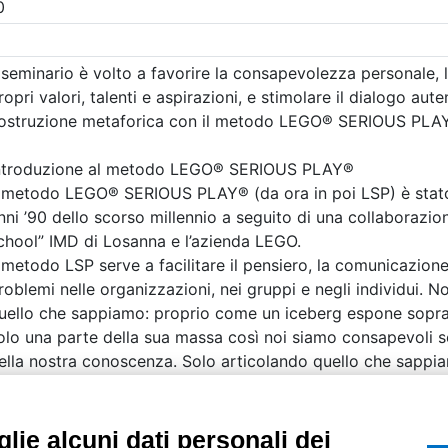
etri di ricerca utilizzati
UTILITÀ
Recupero Password
Verifica attestato d
POLICIES AND TER
ietà con Socio
Informativa cookie
lie alcuni dati personali dei