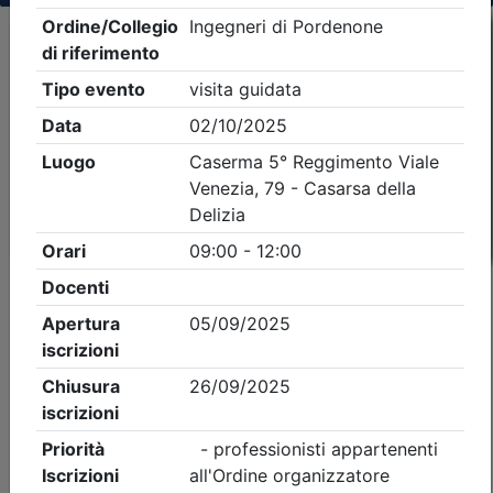
Criteri di ricerca applicati:
- Tipo Ordine/collegio:
Ingegneri
- Ordine:
Pordenone
- Eventi in programma dal
9/8/2026
iCal
Feed RSS
Dettagli evento
A pagamento