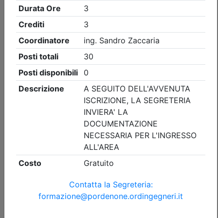
Ingegneri di Pordenone
UNI 9795 dicembre 2021 e il nuovo TR
11924 su interfacce di comando del
sistema IRAI verso i sistemi di
protezione antincendio, UNI 11988:
2025 la nuova norma sui sistemi EVAC
Data:
16/09/2026
Crediti:
4 cfp
DL.139-06 DM.5-8-2011
Durata:
4 ore
FAD Streaming
Iscrizioni:
dal 10/06/2026 al 15/09/2026
Tipologia:
corso di aggiornamento
Priorità iscrizioni
Allegati
Note
nessuna