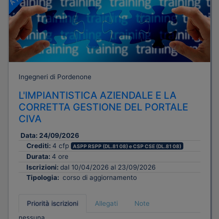
Ingegneri di Pordenone
L'IMPIANTISTICA AZIENDALE E LA
CORRETTA GESTIONE DEL PORTALE
CIVA
Data:
24/09/2026
Crediti:
4 cfp
ASPP RSPP (DL.81 08) e CSP CSE (DL.81 08)
Durata:
4 ore
Iscrizioni:
dal 10/04/2026 al 23/09/2026
Tipologia:
corso di aggiornamento
Priorità iscrizioni
Allegati
Note
nessuna