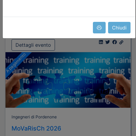
Posti disponibili:
31
Iscrizione
Chiudi
Dettagli evento
A pagamento
Ingegneri di Pordenone
MoVaRisCh 2026