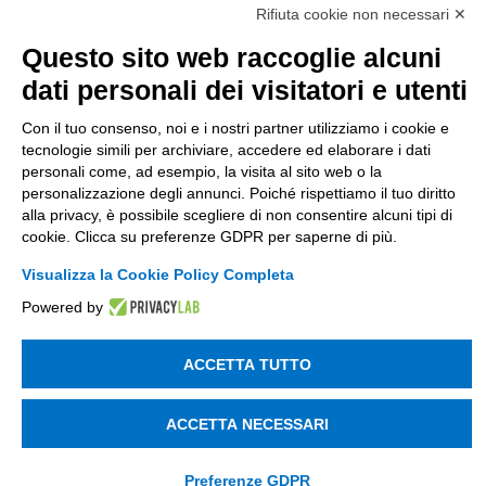
Rifiuta cookie non necessari ✕
di Tinexta SpA
P.IVA 05338771008 REA n. 877679
Questo sito web raccoglie alcuni
dati personali dei visitatori e utenti
UTILITÀ
Con il tuo consenso, noi e i nostri partner utilizziamo i cookie e
tecnologie simili per archiviare, accedere ed elaborare i dati
Recupero Password
personali come, ad esempio, la visita al sito web o la
Verifica attestato di presenza
personalizzazione degli annunci. Poiché rispettiamo il tuo diritto
alla privacy, è possibile scegliere di non consentire alcuni tipi di
POLICIES AND TERMS
cookie. Clicca su preferenze GDPR per saperne di più.
Visualizza la Cookie Policy Completa
Informativa cookie
Powered by
© 2003 - 2026 Tinexta Visura S.p.A.
Visura.it
ACCETTA TUTTO
ACCETTA NECESSARI
Preferenze GDPR