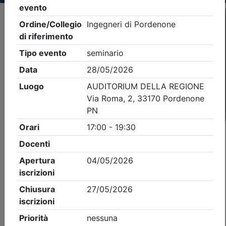
Criteri di ricerca applicati:
- Tipo Ordine/collegio:
Ingegneri
- Ordine:
Pordenone
- Eventi in programma dal
8/8/2026
iCal
Feed RSS
Dettagli evento
A pagamento