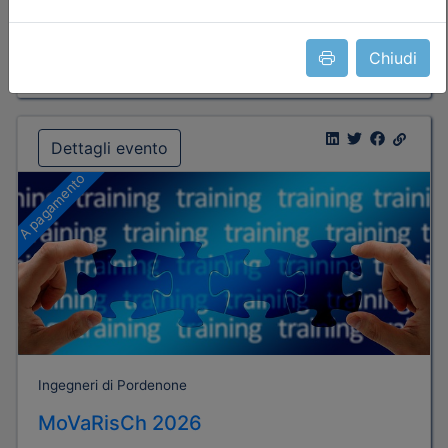
Posti disponibili:
31
Chiudi
Iscrizione
Dettagli evento
A pagamento
Ingegneri di Pordenone
MoVaRisCh 2026