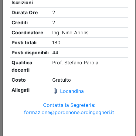
Ingegneri di Pordenone
UNI 9795 dicembre 2021 e il nuovo TR
11924 su interfacce di comando del
sistema IRAI verso i sistemi di
protezione antincendio, UNI 11988:
2025 la nuova norma sui sistemi EVAC
Data:
16/09/2026
Crediti:
4 cfp
DL.139-06 DM.5-8-2011
Durata:
4 ore
FAD Streaming
Iscrizioni:
dal 10/06/2026 al 15/09/2026
Tipologia:
corso di aggiornamento
Priorità iscrizioni
Allegati
Note
nessuna