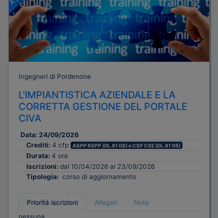
Ingegneri di Pordenone
L'IMPIANTISTICA AZIENDALE E LA
CORRETTA GESTIONE DEL PORTALE
CIVA
Data:
24/09/2026
Crediti:
4 cfp
ASPP RSPP (DL.81 08) e CSP CSE (DL.81 08)
Durata:
4 ore
Iscrizioni:
dal 10/04/2026 al 23/09/2026
Tipologia:
corso di aggiornamento
Priorità iscrizioni
Allegati
Note
nessuna