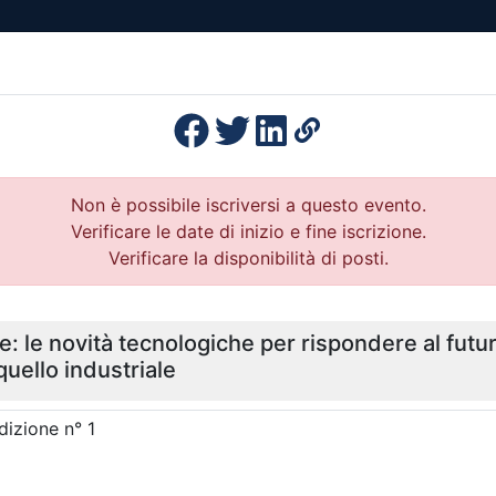
esenza
Formazione
Continua
Il po
Ordini
Profe