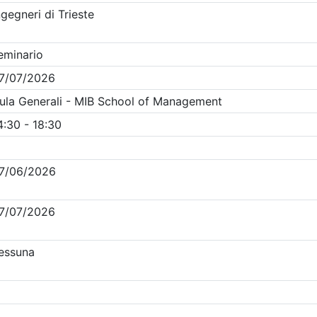
Clicca qui - espandi la sezione dei filtri ricerca eventi
venti in programma dal
7/8/2026
Precedente
1
Successiva
Nessun risultato per i parametri inseriti