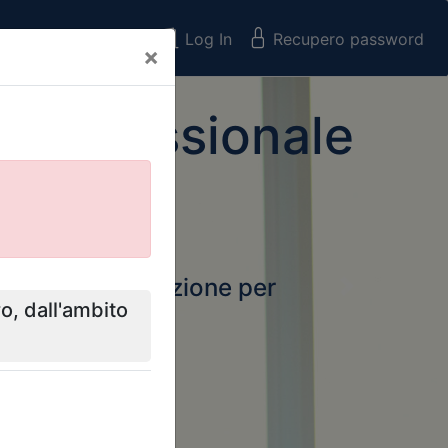
Registrati
Log In
Recupero password
×
 Professionale
rtale della formazione per
Next
 e Collegi
ssionali