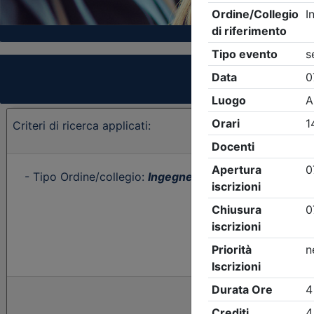
Criteri di ricerca applicati:
- Tipo Ordine/collegio:
Ingegneri
- Ordine:
Trieste
- E