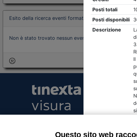
Esito della ricerca eventi formativi
Non è stato trovato nessun evento formativo con i param
Tinexta Visura SpA
Piazzale Flaminio 1/b, 00196 Roma, Italia Soc
Unico
Questo sito web raccog