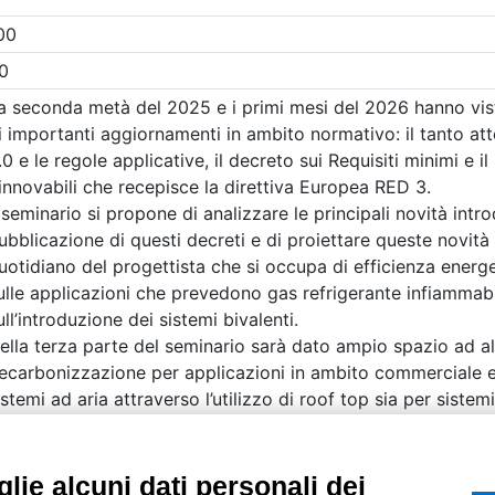
etri di ricerca utilizzati
UTILITÀ
Recupero Password
Verifica attestato d
POLICIES AND TER
ietà con Socio
Informativa cookie
lie alcuni dati personali dei