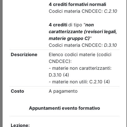
Ordine dei Dottori Commercialisti e degli Esperti Contabili
di Busto Arsizio
Cocktail Party 2026
Data:
24/09/2026
Crediti:
0 cfp
Durata:
4 ore
Iscrizioni:
dal 24/07/2026 al 16/09/2026
Tipologia:
visita
Priorità iscrizioni
- professionisti appartenenti all'Ordine organizzatore
Posti disponibili:
207