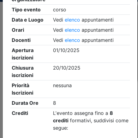
Criteri di ricerca applicati:
- Tipo Ordine/collegio:
Dott. Comm. E.C.
- Ordine:
Busto Arsizio
- Eventi in programma dal
9/8/2026
iCal
Feed RSS
Dettagli evento
A pagamento