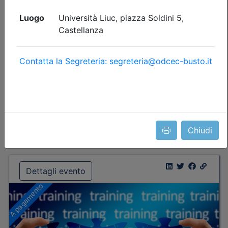
Durata:
14 ore
Iscrizioni:
dal 16/07/2026 al 13/09/2026
Tipologia:
corso
Priorità iscrizioni
Allegati
Note
- professionisti appartenenti all'Ordine organizzatore
Posti disponibili:
0
Iscrizione
Chiudi
Dettagli evento
A pagamento