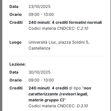
Iscrizione
Dettagli evento
Gratuito
Ordine dei Dottori Commercialisti e degli Esperti Contabili
di Busto Arsizio
CONTROLLO DI GESTIONE
Date:
dal
15/09/2026
al
26/10/2026
Crediti:
14 cfp
Non caratterizzanti