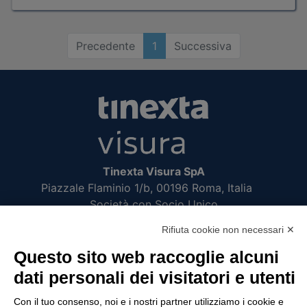
Precedente
1
Successiva
Tinexta Visura SpA
Piazzale Flaminio 1/b, 00196 Roma, Italia
Società con Socio Unico
Società soggetta alla direzione e coordinamento
Rifiuta cookie non necessari ✕
di Tinexta SpA
P.IVA 05338771008 REA n. 877679
Questo sito web raccoglie alcuni
dati personali dei visitatori e utenti
UTILITÀ
Con il tuo consenso, noi e i nostri partner utilizziamo i cookie e