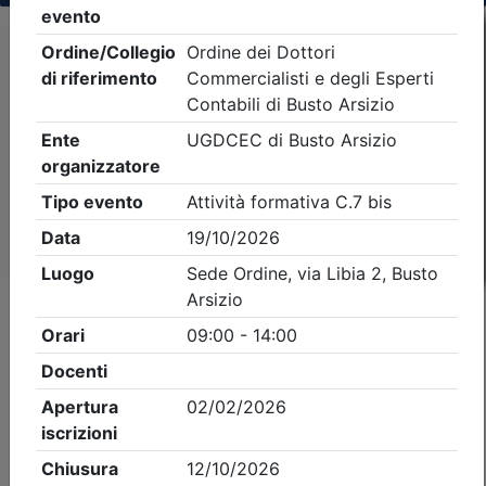
Criteri di ricerca applicati:
- Tipo Ordine/collegio:
Dott. Comm. E.C.
- Ordine:
Busto Arsizio
- Eventi in programma dal
8/8/2026
iCal
Feed RSS
Dettagli evento
A pagamento