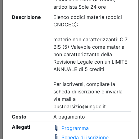
Iscrizione
Dettagli evento
Gratuito
Ordine dei Dottori Commercialisti e degli Esperti Contabili
di Busto Arsizio
CONTROLLO DI GESTIONE
Date:
dal
15/09/2026
al
26/10/2026
Crediti:
14 cfp
Non caratterizzanti