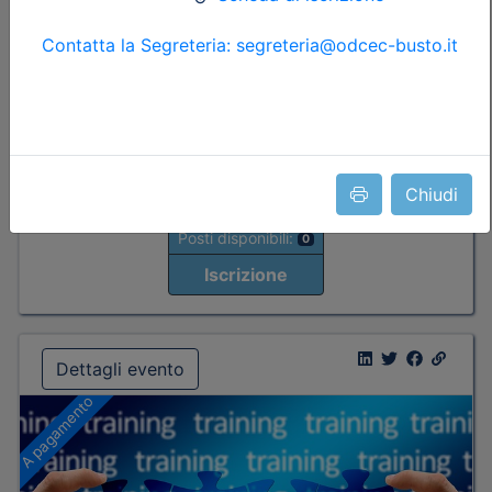
Durata:
14 ore
Iscrizioni:
dal 16/07/2026 al 13/09/2026
Tipologia:
corso
Priorità iscrizioni
Allegati
Note
- professionisti appartenenti all'Ordine organizzatore
Chiudi
Posti disponibili:
0
Iscrizione
Dettagli evento
A pagamento