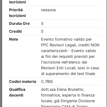
Ordine dei Dottori Commercialisti e degli Esperti Contabili
di Busto Arsizio
Cocktail Party 2026
Data:
24/09/2026
Crediti:
0 cfp
Durata:
4 ore
Iscrizioni:
dal 24/07/2026 al 16/09/2026
Tipologia:
visita
Priorità iscrizioni
- professionisti appartenenti all'Ordine organizzatore
Posti disponibili:
207