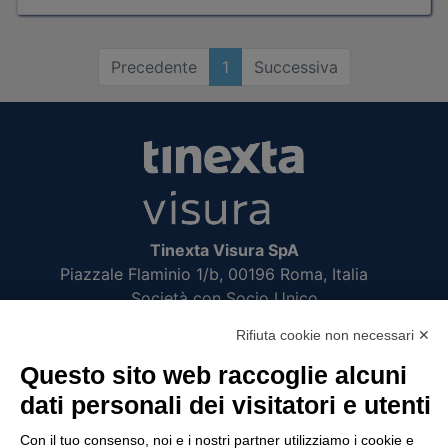
Precedente
1
Successiva
Tinexta Visura SpA
Piazzale Flaminio 1/b, 00196 Roma, Italia
Società con Socio Unico
Società soggetta alla direzione e coordinamento
Rifiuta cookie non necessari ✕
di Tinexta SpA
P.IVA 05338771008 REA n. 877679
Questo sito web raccoglie alcuni
dati personali dei visitatori e utenti
UTILITÀ
Con il tuo consenso, noi e i nostri partner utilizziamo i cookie e