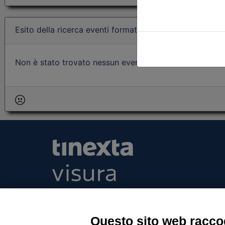
Esito della ricerca eventi formativi
Non è stato trovato nessun evento formativo con i param
Tinexta Visura SpA
Piazzale Flaminio 1/b, 00196 Roma, Italia Soc
Unico
Questo sito web raccog