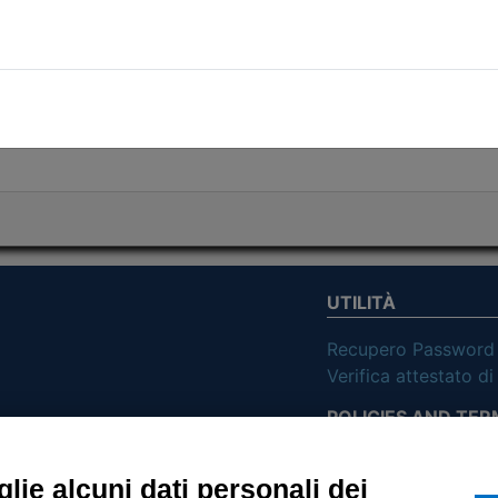
etri di ricerca utilizzati
UTILITÀ
Recupero Password
Verifica attestato d
POLICIES AND TER
ietà con Socio
Informativa cookie
lie alcuni dati personali dei