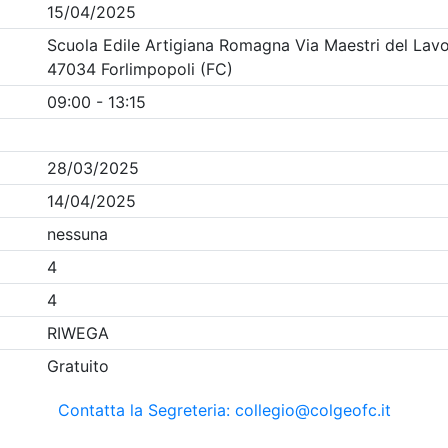
Clicca qui - espandi la sezione dei filtri ricerca eventi
na
- Eventi in programma dal
8/8/2026
Precedente
1
Successiva
Nessun risultato per i parametri inseriti