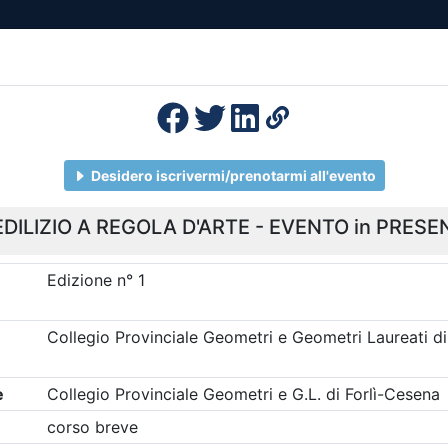
esenza
Formazione
Continua
Il po
Ordini
Profe