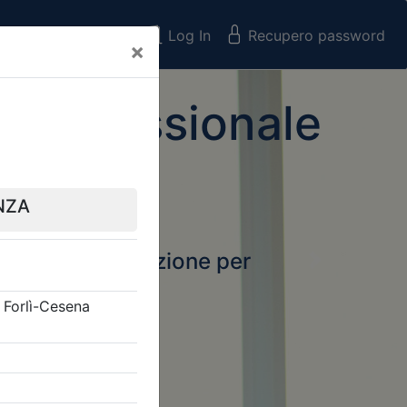
Registrati
Log In
Recupero password
×
 Professionale
rtale della formazione per
Next
 e Collegi
ssionali