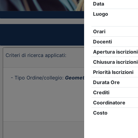
Criteri di ricerca applicati:
- Tipo Ordine/collegio:
Geometri
- Ordine:
Forlì-Cese