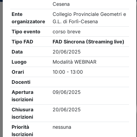
Criteri di ricerca applicati:
- Tipo Ordine/collegio:
Geometri
- Ordine:
Forlì-
Cesena
- Eventi in programma dal
6/8/2026
Precedente
1
Successiva
Nessun risultato per i parametri inseriti
Esito della ricerca eventi formativi