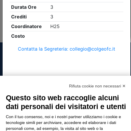
Non è stato trovato nessun evento formativo con i
parametri di ricerca utilizzati
Tinexta Visura SpA
Rifiuta cookie non necessari ✕
Chiudi
Piazzale Flaminio 1/b, 00196 Roma, Italia
Questo sito web raccoglie alcuni
Società con Socio Unico
dati personali dei visitatori e utenti
Società soggetta alla direzione e coordinamento
di Tinexta SpA
Con il tuo consenso, noi e i nostri partner utilizziamo i cookie e
P.IVA 05338771008 REA n. 877679
tecnologie simili per archiviare, accedere ed elaborare i dati
personali come, ad esempio, la visita al sito web o la