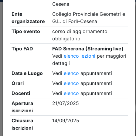
Criteri di ricerca applicati:
- Tipo Ordine/collegio:
Geometri
- Ordine:
Forlì-
Cesena
- Eventi in programma dal
9/8/2026
Precedente
1
Successiva
Nessun risultato per i parametri inseriti
Esito della ricerca eventi formativi