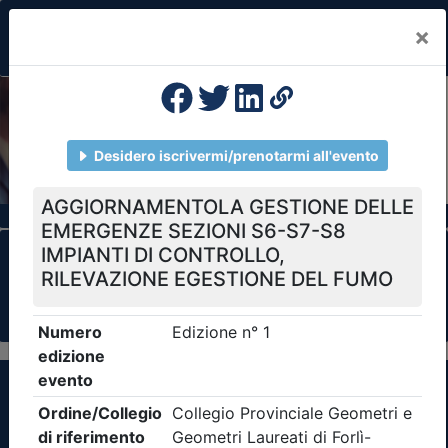
×
Previous
Nex
Formazione Professionale Continua
Il portale della formazione per Ordini e
Collegi Professionali
Clicca qui - espandi la sezione dei filtri ricerca
eventi